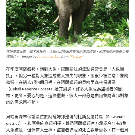
在印度東北部，除了象牙外，大象也因為象肉需求而遭到盜獵，但這個問題卻鮮少獲
得關注。 Image by
Ahammed Sha
from
Pixabay
在印度阿薩姆邦，講到大象，媒體關注的焦點通常會是「人象衝
突」，但另一種對大象造成重大損失的現象，卻很少被注意：象肉
盜獵。在過去3到4個月裡，在阿薩姆邦的貝哈里森林保護區
（Behali Reserve Forest）及其周邊，許多大象成為盜獵者的目
標，更令人憂心的是，這些獵殺，很大一部分是由阿魯納查邦對象
肉的需求所推動。
貝哈里森林保護區位於阿薩姆邦邊境的比斯瓦納特區（Biswanath
district），和阿魯納查邦相接，雖然阿薩姆邦官方承認今年有3隻
大象被殺，但保育人士稱，盜獵者造成的死亡數量更多。在一個月