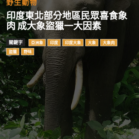
野生動物
印度東北部分地區民眾喜食象
肉 成大象盜獵一大因素
關鍵字
亞洲象
印度
印度大象
大象
大象肉
盜獵
野味