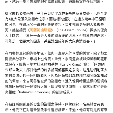
前，就有一隻母象和牠的小象遭到殺害，遺骸被安葬在該地區。
從民間的發現來看，今年在貝哈里森林保護區及其周邊，已經至少
有4隻大象落入盜獵者之手，而這樣的趨勢，在過去幾年中已經明
顯可見。在邊境另一邊的阿魯納查邦，每年都有更多的大象被殺
死，幾位接受《
阿薩姆論壇報
》（The Assam Tribune）採訪的保育
人士斷言：「象牙一直是大象盜獵背後的因素，但對象肉的需求，
可能是一個更大的因素，甚至讓亞成年的大象也遭殺害。」
在阿魯納查邦的許多地區，象肉一直是人們喜愛的美食，除了鄰里
間彼此分享外，市場上也會賣，此外，象肉還會被以煙薰和風乾形
式保存、販售。地方社區領袖基林（Langki Kiling）說：「阿魯納
查邦以及東北部其他邦的許多部落都喜歡吃象肉，這是這個地區大
象數量減少的一個明確原因。因為阿薩姆邦森林部門和阿薩姆邦政
府的懈怠，來自阿魯納查邦的盜獵者，進入像貝哈里這樣的邊境森
林帶阿薩姆邦一側獵殺大象，卻沒有受到懲罰。」基林同時也是保
育組織「Nature’s Bonyapran」的創辦成員。
在被媒體問到最近發生的盜獵案件時，阿薩姆邦一名森林官員表
示，他們正在對這些獵殺事件進行調查。不過，他沒有對是否有來