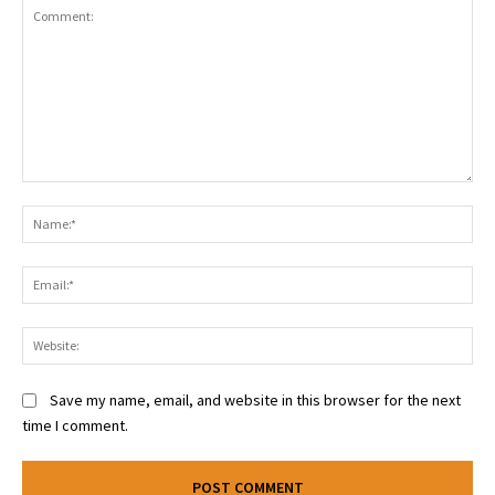
Comment:
Na
Ema
Web
Save my name, email, and website in this browser for the next
time I comment.