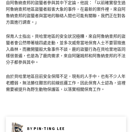
自阿魯納查邦的盜獵者參與其中下定論，他說：「以前確實發生過
阿魯納查邦地區盜獵者殺害大象的事件，在最新的案件裡，來自阿
魯納查邦的盜獵者與當地的聯絡人間也可能有關聯，我們正在對各
方面進行調查。」
保育人士指出，貝哈里地區的安全狀況極糟，來自阿魯納查邦的盜
獵者會公然帶著槍四處走動，並多次威脅當地保育人士不要冒險進
入森林。而撇開獵殺大象事件不談，鹿的盜獵行為在貝哈里地區同
樣很普遍，也是為了鹿肉需求，來自阿薩姆邦和阿魯納查邦的不法
分子都參與其中。
由於貝哈里地區目前安全保障不足，現有的人手中，也有不少人年
老體弱，無法勝任艱苦的前線巡邏工作，因此保育人士認為，這裡
需要被提升為野生動物保護區，以落實相關保育工作。
BY
PIN-TING LEE