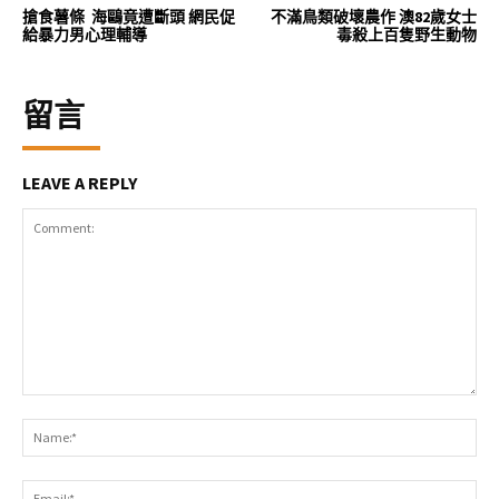
搶食薯條 海鷗竟遭斷頭 網民促
不滿鳥類破壞農作 澳82歲女士
給暴力男心理輔導
毒殺上百隻野生動物
留言
LEAVE A REPLY
Comment:
Na
Ema