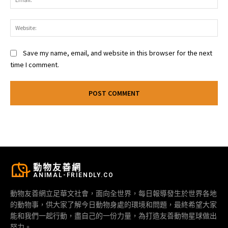
Web
Save my name, email, and website in this browser for the next
time I comment.
動物友善網
ANIMAL-FRIENDLY.CO
動物友善網立足華文社會，面向全世界，每日報導發生於世界各地
的動物事，供大家了解今日動物身處的環境和問題，最終希望大家
能和我們一起行動，盡自己的一份力量，為打造友善動物星球做出
努力。