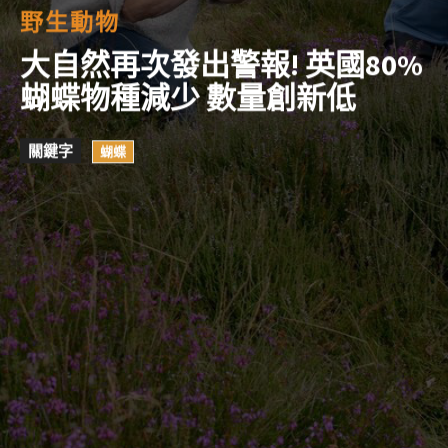
野生動物
大自然再次發出警報! 英國80%
蝴蝶物種減少 數量創新低
關鍵字
蝴蝶