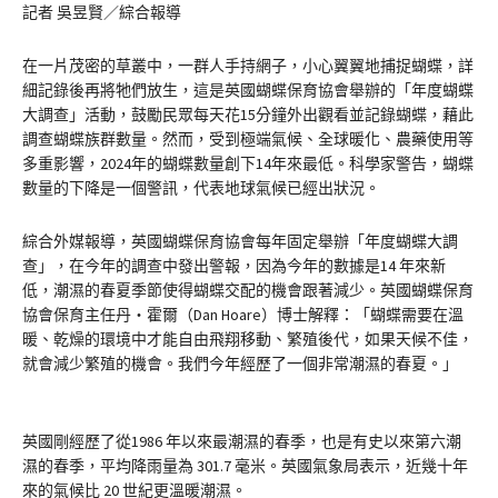
記者 吳昱賢／綜合報導
在一片茂密的草叢中，一群人手持網子，小心翼翼地捕捉蝴蝶，詳
細記錄後再將牠們放生，這是英國蝴蝶保育協會舉辦的「年度蝴蝶
大調查」活動，鼓勵民眾每天花15分鐘外出觀看並記錄蝴蝶，藉此
調查蝴蝶族群數量。然而，受到極端氣候、全球暖化、農藥使用等
多重影響，2024年的蝴蝶數量創下14年來最低。科學家警告，蝴蝶
數量的下降是一個警訊，代表地球氣候已經出狀況。
綜合外媒報導，英國蝴蝶保育協會每年固定舉辦「年度蝴蝶大調
查」，在今年的調查中發出警報，因為今年的數據是14 年來新
低，潮濕的春夏季節使得蝴蝶交配的機會跟著減少。英國蝴蝶保育
協會保育主任丹・霍爾（Dan Hoare）博士解釋：「蝴蝶需要在溫
暖、乾燥的環境中才能自由飛翔移動、繁殖後代，如果天候不佳，
就會減少繁殖的機會。我們今年經歷了一個非常潮濕的春夏。」
英國剛經歷了從1986 年以來最潮濕的春季，也是有史以來第六潮
濕的春季，平均降雨量為 301.7 毫米。英國氣象局表示，近幾十年
來的氣候比 20 世紀更溫暖潮濕。