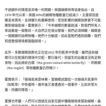
不過額外的降雨並非唯一的問題。英國蝴蝶保育協會指出，自
1970 年代以來，英國 80%的蝴蝶物種數量已經減少，主要原因是
棲息地喪失、全球暖化和農藥使用，受到影響的蝴蝶族群更不可能
應對極端氣候。霍爾表示：「今年蝴蝶的數量銳減，對我們所有人
來說都是一個警訊。大自然正在發出警報，我們必須傾聽，蝴蝶是
一個關鍵的指標物種，牠們十分敏感。因此當牠們遇到困難，我們
知道整個環境都面臨困境。」
此外，多數蝴蝶族群也正在從2022 年的乾旱中恢復，雖然這些蝴
蝶可以在乾燥的環境中交配、繁衍後代，但誕生的幼蟲並沒有足夠
食物，因此綠紋白蝶（the green-veined white butterfly）、玳眼蝶
（the ringlet）等物種數量仍然稀少。
霍爾表示：「極端氣候意味著，當蝴蝶試圖從一次極端天氣事件
（如乾旱）中恢復時，幾年後又會遭遇另一個事件，比如非常大
量、持續的降雨。」
霍爾也呼籲，人們可以透過在自家花園中種植植物來幫助蝴蝶。最