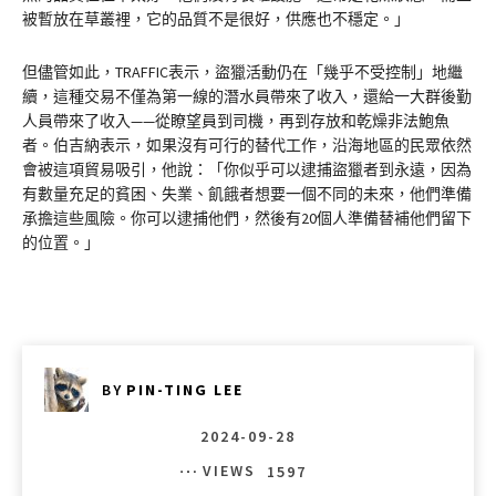
被暫放在草叢裡，它的品質不是很好，供應也不穩定。」
但儘管如此，TRAFFIC表示，盜獵活動仍在「幾乎不受控制」地繼
續，這種交易不僅為第一線的潛水員帶來了收入，還給一大群後勤
人員帶來了收入——從瞭望員到司機，再到存放和乾燥非法鮑魚
者。伯吉納表示，如果沒有可行的替代工作，沿海地區的民眾依然
會被這項貿易吸引，他說：「你似乎可以逮捕盜獵者到永遠，因為
有數量充足的貧困、失業、飢餓者想要一個不同的未來，他們準備
承擔這些風險。你可以逮捕他們，然後有20個人準備替補他們留下
的位置。」
BY
PIN-TING LEE
2024-09-28
VIEWS
1597