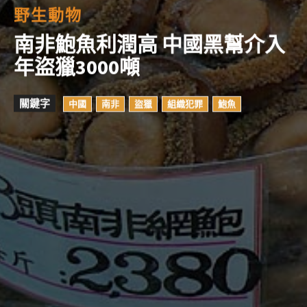
野生動物
南非鮑魚利潤高 中國黑幫介入
年盜獵3000噸
關鍵字
中國
南非
盜獵
組織犯罪
鮑魚