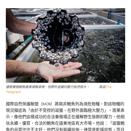
儘管養殖鮑魚產業規模漸增，但野外盜獵的壓力依然很大。 取自
The
Telegraph
國際自然保護聯盟（IUCN）將南非鮑魚列為瀕危物種，對該物種的
現況描述為「由於不受控的盜獵，在野外面臨極大壓力」。雨果表
示，像他們這樣成功的合法養殖場正在緩解野生族群的壓力，他相
信永續、優質、合法的鮑魚在遠東地區有大市場。他說：「盜獵鮑
魚的品質往往不太好，他們沒有裝罐設施，通常是乾燥狀態，而且