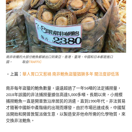
南非收穫的大部分鮑魚都被出口到東亞，香港、臺灣、中國和日本都是進口
國。 取自
TRAFFIC
‧上篇：
華人胃口又惹禍 南非鮑魚盜獵猖獗多年 關注度卻低落
南非每年盜獵的鮑魚數量，遠遠超過了一年56噸的法定捕撈量，
2018年該國的非法捕撈量據信高達5,000多噸。長期以來，小規模
捕撈鮑魚一直是開普敦沿岸居民的消遣，直到1990年代，非法貿易
才隨著中國新中產階級的出現而爆發，由於市場迅速成長，中國幫
派開始和開普敦幫派做生意，以製造安非他命所需的化學物質，來
交換非法鮑魚。