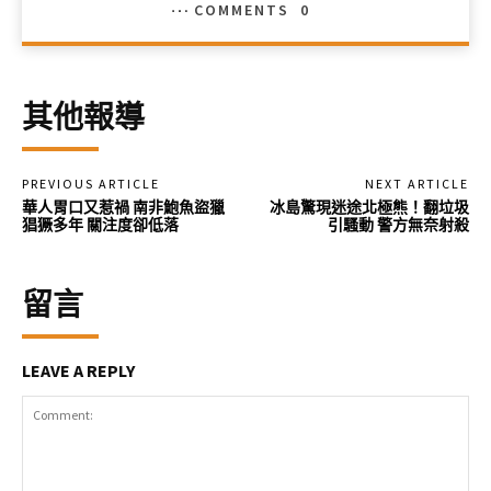
COMMENTS
0
其他報導
PREVIOUS ARTICLE
NEXT ARTICLE
華人胃口又惹禍 南非鮑魚盜獵
冰島驚現迷途北極熊！翻垃圾
猖獗多年 關注度卻低落
引騷動 警方無奈射殺
留言
LEAVE A REPLY