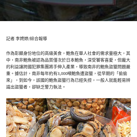
記者 李娉婷/綜合報導
作為彰顯身份地位的高級美食，鮑魚在華人社會的需求量極大，其
中，南非鮑魚被認為品質僅次於日本鮑魚，深受饕客喜愛，但龐大
的利益讓跨國犯罪集團將手伸入產業，導致南非的鮑魚盜獵問題嚴
重。據估計，南非每年約有3,000噸鮑魚遭盜獵，從早期的「偷偷
來」，到如今，該國的鮑魚盜獵行為已經失控，一般人就能輕易辨
識出盜獵者，卻缺乏警力執法。