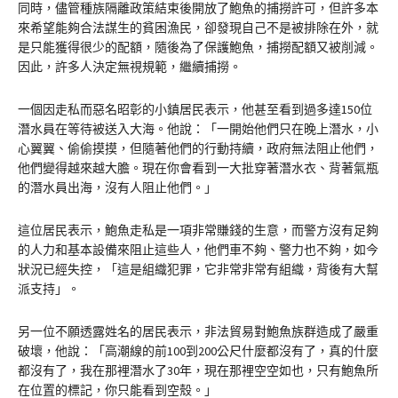
同時，儘管種族隔離政策結束後開放了鮑魚的捕撈許可，但許多本
來希望能夠合法謀生的貧困漁民，卻發現自己不是被排除在外，就
是只能獲得很少的配額，隨後為了保護鮑魚，捕撈配額又被削減。
因此，許多人決定無視規範，繼續捕撈。
一個因走私而惡名昭彰的小鎮居民表示，他甚至看到過多達150位
潛水員在等待被送入大海。他說：「一開始他們只在晚上潛水，小
心翼翼、偷偷摸摸，但隨著他們的行動持續，政府無法阻止他們，
他們變得越來越大膽。現在你會看到一大批穿著潛水衣、背著氣瓶
的潛水員出海，沒有人阻止他們。」
這位居民表示，鮑魚走私是一項非常賺錢的生意，而警方沒有足夠
的人力和基本設備來阻止這些人，他們車不夠、警力也不夠，如今
狀況已經失控，「這是組織犯罪，它非常非常有組織，背後有大幫
派支持」。
另一位不願透露姓名的居民表示，非法貿易對鮑魚族群造成了嚴重
破壞，他說：「高潮線的前100到200公尺什麼都沒有了，真的什麼
都沒有了，我在那裡潛水了30年，現在那裡空空如也，只有鮑魚所
在位置的標記，你只能看到空殼。」