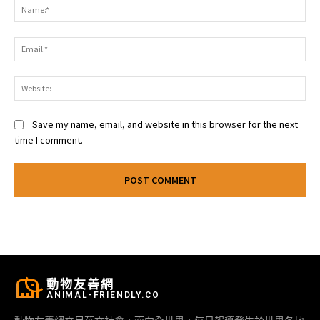
Na
Ema
Web
Save my name, email, and website in this browser for the next
time I comment.
動物友善網
ANIMAL-FRIENDLY.CO