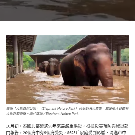
泰國「大象自然公園」（Elephant Nature Park）也受到洪災影響，庇護所人員帶著
大象趕緊撤離。圖片來源／Elephant Nature Park
10月初，泰國北部遭遇50年來最嚴重洪災，根據災害預防與減災部
門報告，20個府中有9個府受災，8625戶家庭受到影響，清邁市中