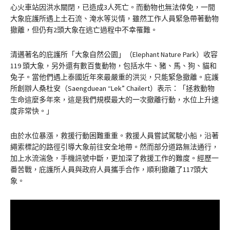
心火車站因洪水關閉，已造成3人死亡。而動物也無法倖免，一間
大象庇護所遇上土石流、淹水等災情，雖然工作人員緊急帶著動物
撤離，但仍有2頭大象在逃亡過程中不幸罹難。
清邁著名的庇護所「大象自然公園」（Elephant Nature Park）收容
119 頭大象，另外還有數百隻動物，包括水牛、豬、馬、狗、貓和
兔子。當他們遇上泰國近年來最嚴重的洪災，只能緊急撤離。庇護
所創辦人桑杜安（Saengduean “Lek” Chailert）表示：「拯救動物
生命這麼多年來，這是我們規模最大的一次撤離行動，水位上升速
度非常快。」
由於水位暴漲，救援行動困難重重。救援人員嘗試駕駛小船，沿著
繩索標記的路徑引導大象前往安全地帶。然而部分道路無法通行，
加上水流湍急，手機訊號中斷，更加深了救援工作的難度。經歷一
番苦戰，庇護所人員與政府人員攜手合作，順利撤離了117頭大
象。