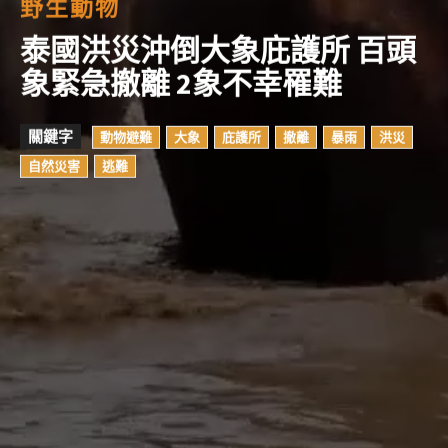
野生動物
泰國洪災沖倒大象庇護所 百頭
象緊急撤離 2象不幸罹難
關鍵字
動物避難
大象
庇護所
撤離
暴雨
洪災
自然災害
逃難