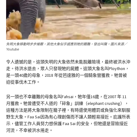
失明大象移動時步步維艱，其他大象似乎感應到牠的艱難，發出叫聲。圖片來源／
Youtube
令人遺憾的是，這頭失明的大象依然未能脫離險境，最終被洪水沖
走。待洪水退去，眾人只發現牠的屍體。這頭大象名叫Ploython，
是一頭40歲的母象，2018 年從芭達雅的一個騎象營獲救，牠曾被
迫從事伐木工作。
另一頭也不幸離難的母象名叫Fahsai，牠年僅16歲，在2007 年 11
月獲救。牠曾遭受不人道的「碎象」訓練（elephant crushing），
這種方法是將大象限制在籠子裡，有時還使用體罰或負強化來馴服
野生大象。Faa Sai因為有心理創傷而不讓人類輕易接近。庇護所表
示，儘管工作人員努力想保護 Faa Sai 的安全，但牠還是冒險接近
河流，不幸被洪水捲走。