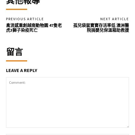
其他報導
PREVIOUS ARTICLE
NEXT ARTICLE
禽流感重創越南動物園 47隻老
孤兒袋鼠寶寶存活率低 澳洲醫
虎3獅子染疫死亡
院捐嬰兒保溫箱助救援
留言
LEAVE A REPLY
Comment: