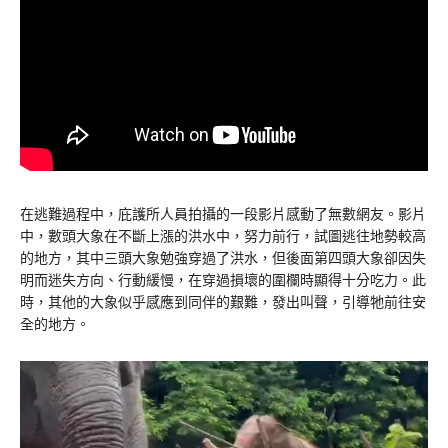
在逃難過程中，庇護所人員拍攝的一段影片感動了無數網友。影片
中，數頭大象在不斷上漲的洪水中，努力前行，試圖逃往地勢較高
的地方，其中三頭大象勉強穿過了洪水，但後面第四頭大象卻因失
明而迷失方向、行動緩慢，在穿過損壞的圍欄時顯得十分吃力。此
時，其他的大象似乎感應到同伴的艱難，發出叫聲，引導牠前往安
全的地方。