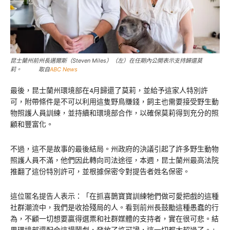
昆士蘭州前州長邁爾斯（Steven Miles）（左）在任期內公開表示支持歸還莫
莉。 取自
ABC News
最後，昆士蘭州環境部在4月歸還了莫莉，並給予這家人特別許
可，附帶條件是不可以利用這隻野鳥賺錢，飼主也需要接受野生動
物照護人員訓練，並持續和環境部合作，以確保莫莉得到充分的照
顧和豐富化。
不過，這不是故事的最後結局。州政府的決議引起了許多野生動物
照護人員不滿，他們因此轉向司法途徑，本週，昆士蘭州最高法院
推翻了這份特別許可，並根據保密令對提告者姓名保密。
這位匿名提告人表示：「在抓喜鵲寶寶訓練牠們做可愛把戲的這種
社群潮流中，我們是收拾殘局的人。看到前州長鼓勵這種愚蠢的行
為，不顧一切想要贏得選票和社群媒體的支持者，實在很可悲。結