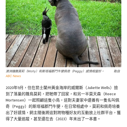
澳洲鐘鵲莫莉（Molly）和斯塔福郡鬥牛㹴佩奇（Peggy）感情相當好。 取自
ABC News
2020年9月，住在昆士蘭州黃金海岸的威爾斯（Juliette Wells）撿
到了落巢的雛鳥莫莉，把牠帶了回家，和另一半莫天森（Reece
Mortensen）一起照顧這隻小鳥，這對夫妻家中還養有一隻名叫佩
奇（Peggy）的斯塔福郡鬥牛㹴，在日常相處中，莫莉和佩奇培養
出了好感情，飼主隨後將這對跨物種好友的互動放上社群平台，獲
得了大量追蹤，甚至還在去（2023）年末出了一本書。