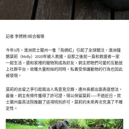
記者 李娉婷/綜合報導
今年3月，澳洲昆士蘭州一隻「鳥網紅」引起了全球關注，澳洲鐘
鵲莫莉（Molly）2020年被人救援，自那之後就一直和救援者一家
一起生活，還和家裡的寵物狗成為好友，飼主把牠們可愛的互動放
上社群平台，收穫大量粉絲的同時，私養受保護動物的行為也因此
被發現。
莫莉的去留之爭引起兩派人馬意見交鋒，連州長都出面表達想法，
最後，飼主有條件獲得了許可證，得以保留莫莉——不過近日，昆
士蘭州最高法院推翻了這項特別許可，莫莉的未來再次充滿了不確
定性。