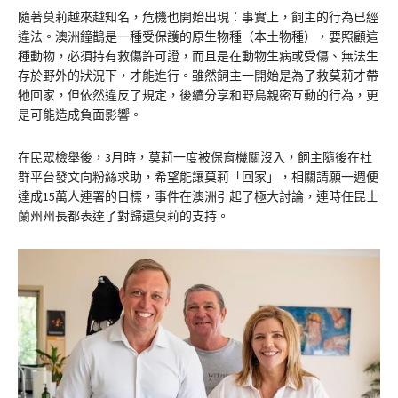
隨著莫莉越來越知名，危機也開始出現：事實上，飼主的行為已經
違法。澳洲鐘鵲是一種受保護的原生物種（本土物種），要照顧這
種動物，必須持有救傷許可證，而且是在動物生病或受傷、無法生
存於野外的狀況下，才能進行。雖然飼主一開始是為了救莫莉才帶
牠回家，但依然違反了規定，後續分享和野鳥親密互動的行為，更
是可能造成負面影響。
在民眾檢舉後，3月時，莫莉一度被保育機關沒入，飼主隨後在社
群平台發文向粉絲求助，希望能讓莫莉「回家」，相關請願一週便
達成15萬人連署的目標，事件在澳洲引起了極大討論，連時任昆士
蘭州州長都表達了對歸還莫莉的支持。