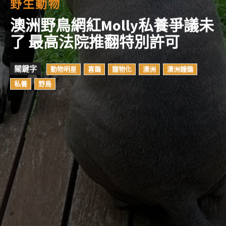
野生動物
澳洲野鳥網紅Molly私養爭議未
了 最高法院推翻特別許可
關鍵字
動物明星
喜鵲
寵物化
澳洲
澳洲鐘鵲
私養
野鳥