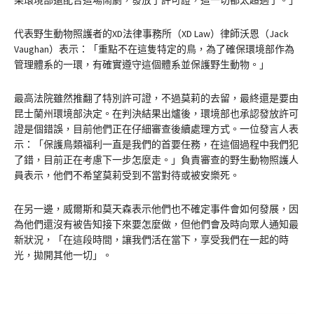
果環境部還配合這場鬧劇，發放了許可證，這一切都太超過了。」
代表野生動物照護者的XD法律事務所（XD Law）律師沃恩（Jack
Vaughan）表示：「重點不在這隻特定的鳥，為了確保環境部作為
管理體系的一環，有確實遵守這個體系並保護野生動物。」
最高法院雖然推翻了特別許可證，不過莫莉的去留，最終還是要由
昆士蘭州環境部決定。在判決結果出爐後，環境部也承認發放許可
證是個錯誤，目前他們正在仔細審查後續處理方式。一位發言人表
示：「保護鳥類福利一直是我們的首要任務，在這個過程中我們犯
了錯，目前正在考慮下一步怎麼走。」負責審查的野生動物照護人
員表示，他們不希望莫莉受到不當對待或被安樂死。
在另一邊，威爾斯和莫天森表示他們也不確定事件會如何發展，因
為他們還沒有被告知接下來要怎麼做，但他們會及時向眾人通知最
新狀況，「在這段時間，讓我們活在當下，享受我們在一起的時
光，拋開其他一切」。