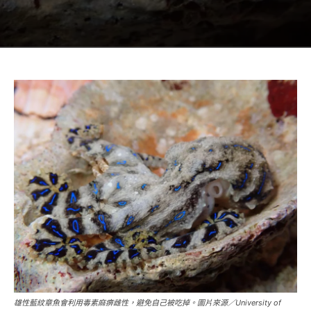
雄性藍紋章魚會利用毒素麻痹雌性，避免自己被吃掉。圖片來源／University of