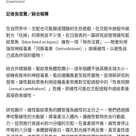
Queensland
記者吳昱賢／綜合報導
在自然界中，交配也可能變成殘酷的生存遊戲，在交配中過程中被
對方「吃掉」的案例並不少見。近日發表的一篇研究卻發現雄性藍
紋章魚（blue-lined octopus）擁有一項「保命法寶」——牠會利用
強效神經毒素「河豚毒素（tetrodotoxin）」麻痺雌性，以避免自
己成為伴侶的獵物！
綜合外媒報導，藍紋章魚體型嬌小，成年個體不過高爾夫球大小，
卻擁有致命的神經毒素，能迅速癱瘓甚至殺死獵物。這項新研究則
發現，雄性藍紋章魚利用這種毒素來應對交配過程中的「性食同類
（sexual cannibalism）」危機，即雌性可能在交配過程中或結束後
直接吞食雄性。
研究顯示，雄性藍紋章魚的體型僅為雌性的五分之一，牠們透過精
準咬擊雌性的大動脈，將毒素注入體內，讓雌性暫時失去行動能
力，從而進行長達40到75分鐘的交配。在毒素發作後，雌性會停止
呼吸約八分鐘，身體變得蒼白，瞳孔對光線不再反應，直至毒性逐