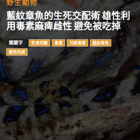
野生動物
藍紋章魚的生死交配術 雄性利
用毒素麻痺雌性 避免被吃掉
關鍵字
性食同類
毒素
河豚毒素
藍紋章魚
避免吃掉