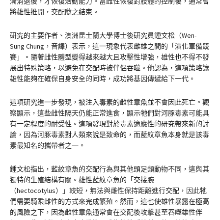
漸消退後，才恢復活動能力。當雌性恢復對肢體的控制後，通常會
將雄性推開，交配隨之結束。
研究的主要作者、澳洲昆士蘭大學博士後研究員鍾文松（Wen-
Sung Chung，音譯）表示，這一現象代表雌雄之間的「演化軍備競
賽」。隨著雌性體型變得越來越大且攻擊性增強，雄性也不得不發
展出特殊策略，以避免在交配時被伴侶吞噬。他認為，這項策略讓
雄性能夠在確保自身安全的同時，成功將基因傳遞給下一代。
這項研究進一步發現，被注入毒素的雌性章魚並不會因此死亡。觀
察顯示，這些雌性隔天仍能正常進食，顯示牠們對河豚毒素可能具
有一定程度的耐受性。這項發現對於毒素適應性的研究帶來新的討
論，因為河豚毒素對人類來說是致命的，而藍紋章魚本身就是該毒
素最知名的攜帶者之一。
鍾文松指出，藍紋章魚的交配行為與其他頭足類動物不同，這與其
獨特的生殖結構有關。雄性藍紋章魚的「交接腕
（hectocotylus）」較短，無法與雌性保持距離進行交配，因此牠
們需要騎乘雌性的方式來完成繁殖。然而，這也使雄性暴露在極高
的風險之下，因為雌性章魚通常會在交配後攻擊甚至吞噬雄性伴