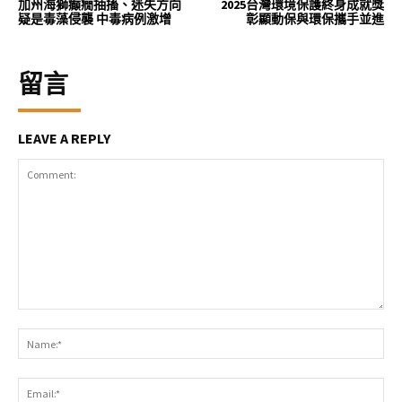
加州海獅癲癇抽搐、迷失方向
2025台灣環境保護終身成就獎
疑是毒藻侵襲 中毒病例激增
彰顯動保與環保攜手並進
留言
LEAVE A REPLY
Comment:
Na
Ema