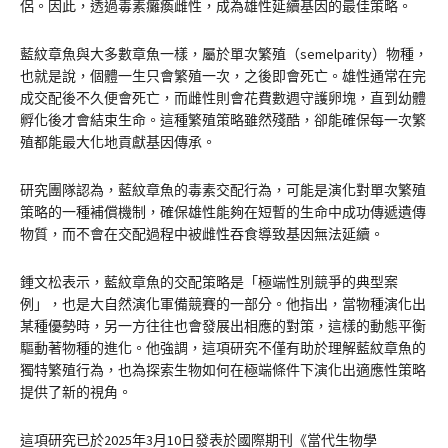
侶。因此，透過毒素癱瘓雌性，成為雄性延續基因的最佳策略。
藍紋章魚與大多數章魚一樣，屬於單次繁殖（semelparity）物種，
也就是說，個體一生只會繁殖一次，之後即會死亡。雄性通常在完
成交配後不久便會死亡，而雌性則會花費數週守護卵塊，直到幼體
孵化後才會結束生命。這種繁殖策略雖然殘酷，卻能確保每一次繁
殖都能最大化地貢獻基因傳承。
研究團隊認為，藍紋章魚的毒素交配行為，可能是演化對單次繁殖
策略的一種補償機制，確保雄性能夠在短暫的生命中成功傳遞遺傳
物質，而不會在交配過程中被雌性吞食導致基因無法延續。
鍾文松表示，藍紋章魚的交配策略是「極端性別競爭的典型案
例」，也是大自然演化軍備競賽的一部分。他指出，當物種演化出
某種優勢時，另一方往往也會發展出相應的對策，這樣的動態平衡
驅動著物種的進化。他強調，這項研究不僅有助於理解藍紋章魚的
獨特繁殖行為，也為探索生物如何在極端條件下演化出適應性策略
提供了新的視角。
這項研究已於2025年3月10日發表於國際期刊《當代生物學