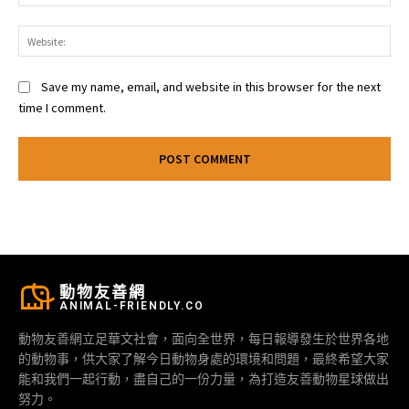
Web
Save my name, email, and website in this browser for the next
time I comment.
動物友善網
ANIMAL-FRIENDLY.CO
動物友善網立足華文社會，面向全世界，每日報導發生於世界各地
的動物事，供大家了解今日動物身處的環境和問題，最終希望大家
能和我們一起行動，盡自己的一份力量，為打造友善動物星球做出
努力。