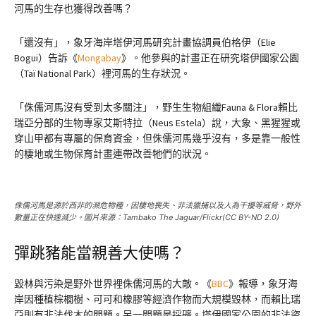
河馬的生存也獲得改善嗎？
「還沒有」，象牙海岸塔伊河馬研究計畫協調員伯格伊（Elie
Bogui）告訴《
Mongabay
》。他參與的計畫正在研究塔伊國家公園
（Taï National Park）裡河馬的生存狀況。
「侏儒河馬沒有受到太多關注」，野生生物組織Fauna & Flora賴比
瑞亞分部的生物專家艾斯特拉（Neus Estela）說，大象、黑猩猩或
穿山甲都有專屬的保育資金，但侏儒河馬幾乎沒有，多是靠一般性
的棲地或生物保育計畫連帶改善牠們的狀況。
侏儒河馬是源於西非的瀕危物種，因棲地喪失、非法獵捕以及人為干擾等威脅，野外
數量正在快速減少。圖片來源：Tambako The Jaguar/Flickr(CC BY-ND 2.0)
彈跳豬能當親善大使嗎？
毀林與污染是野外世界裡侏儒河馬的大敵。《
BBC
》報導，象牙海
岸因種植棕櫚樹、可可和橡膠等經濟作物而大規模毀林，而賴比瑞
亞則有非法伐木的問題。另一問題是採礦。塔伊國家公園的非法盜