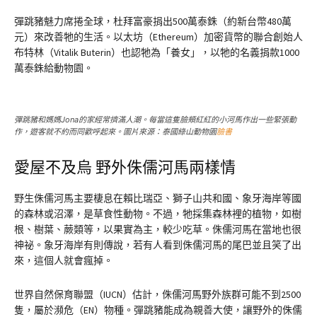
彈跳豬魅力席捲全球，杜拜富豪捐出500萬泰銖（約新台幣480萬
元）來改善牠的生活。以太坊（Ethereum）加密貨幣的聯合創始人
布特林（Vitalik Buterin）也認牠為「養女」，以牠的名義捐款1000
萬泰銖給動物園。
彈跳豬和媽媽Jona的家經常擠滿人潮。每當這隻臉頰紅紅的小河馬作出一些緊張動
作，遊客就不約而同歡呼起來。圖片來源：泰國綠山動物園
臉書
愛屋不及烏 野外侏儒河馬兩樣情
野生侏儒河馬主要棲息在賴比瑞亞、獅子山共和國、象牙海岸等國
的森林或沼澤，是草食性動物。不過，牠採集森林裡的植物，如樹
根、樹葉、蕨類等，以果實為主，較少吃草。侏儒河馬在當地也很
神祕。象牙海岸有則傳說，若有人看到侏儒河馬的尾巴並且笑了出
來，這個人就會瘋掉。
世界自然保育聯盟（IUCN）估計，侏儒河馬野外族群可能不到2500
隻，屬於瀕危（EN）物種。彈跳豬能成為親善大使，讓野外的侏儒