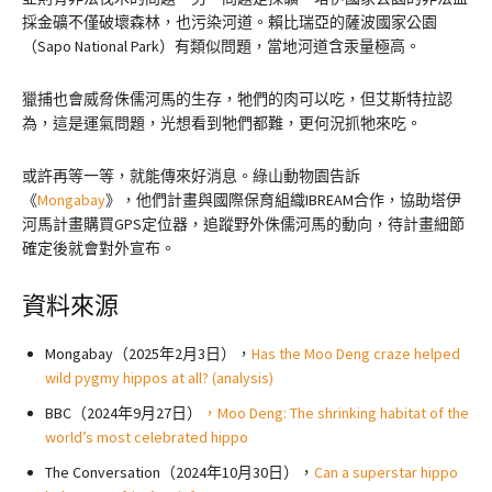
採金礦不僅破壞森林，也污染河道。賴比瑞亞的薩波國家公園
（Sapo National Park）有類似問題，當地河道含汞量極高。
獵捕也會威脅侏儒河馬的生存，牠們的肉可以吃，但艾斯特拉認
為，這是運氣問題，光想看到牠們都難，更何況抓牠來吃。
或許再等一等，就能傳來好消息。綠山動物園告訴
《
Mongabay
》，他們計畫與國際保育組織IBREAM合作，協助塔伊
河馬計畫購買GPS定位器，追蹤野外侏儒河馬的動向，待計畫細節
確定後就會對外宣布。
資料來源
Mongabay（2025年2月3日），
Has the Moo Deng craze helped
wild pygmy hippos at all? (analysis)
BBC（2024年9月27日）
，Moo Deng: The shrinking habitat of the
world’s most celebrated hippo
The Conversation（2024年10月30日），
Can a superstar hippo