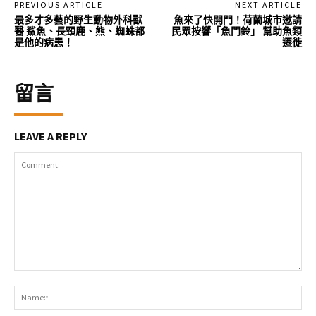
PREVIOUS ARTICLE
NEXT ARTICLE
最多才多藝的野生動物外科獸
魚來了快開門！荷蘭城市邀請
醫 鯊魚、長頸鹿、熊、蜘蛛都
民眾按響「魚門鈴」 幫助魚類
是他的病患！
遷徙
留言
LEAVE A REPLY
Comment:
Na