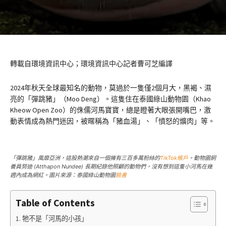
轉載自環境資訊中心；環境資訊中心記者曹可芝編譯
2024年秋天全球最知名的動物，莫過於一隻僅2個月大，黑褐、濕
亮的「彈跳豬」（Moo Deng）。這隻住在泰國綠山動物園（Khao
Kheow Open Zoo）的侏儒河馬寶寶，總是瞪著大眼張開嘴巴，激
動表情成為熱門迷因，被暱稱為「豬血湯」、「憤怒的爌肉」等。
「彈跳豬」風靡亞洲，這股熱潮來自一個擁有三百多萬粉絲的
TikTok帳戶
。動物園飼
養員努迪 (Atthapon Nundee) 長期紀錄他照顧的動物們，沒有想到這隻小河馬在幾
週內成為網紅。圖片來源：泰國綠山動物園
臉書
Table of Contents
牠不是「河馬的小孩」