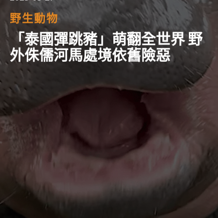
野生動物
「泰國彈跳豬」萌翻全世界 野
外侏儒河馬處境依舊險惡