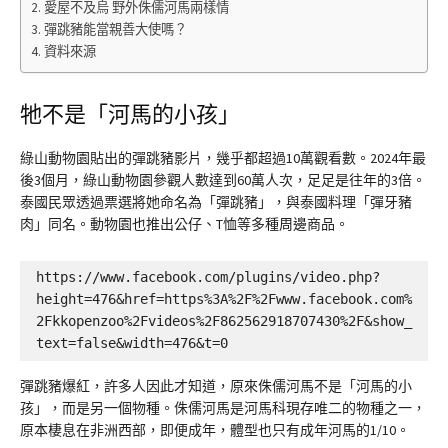
愛屋不及烏 野外侏儒河馬兩樣情
彈跳豬能當親善大使嗎？
資料來源
牠不是「河馬的小孩」
綠山動物園貼出的彈跳豬影片，幾乎都超過10萬觀看數。2024年最
後3個月，綠山動物園參觀人數達到60萬人次，足足是往年的3倍。
泰國民眾透過票選將她命名為「彈跳豬」，與泰國料理「彈牙豬
肉」同名。動物園也推出公仔、T恤等多種周邊商品。
https://www.facebook.com/plugins/video.php?
height=476&href=https%3A%2F%2Fwww.facebook.com%
2Fkkopenzoo%2Fvideos%2F862562918707430%2F&show_
text=false&width=476&t=0
彈跳豬爆紅，許多人因此才知道，原來侏儒河馬不是「河馬的小
孩」，而是另一個物種。侏儒河馬是河馬科現存唯二的物種之一，
原本棲息在非洲西部，即便成年，體型也只有成年河馬的1/10。