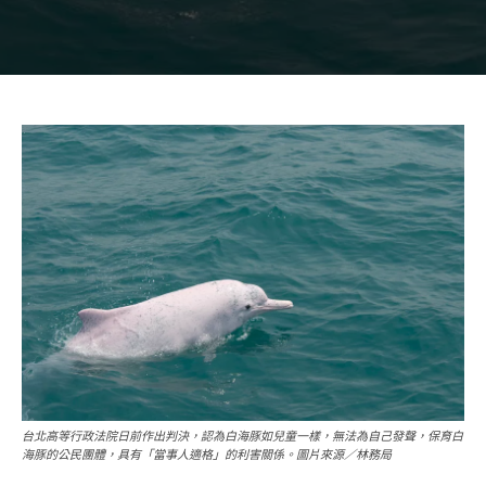
台北高等行政法院日前作出判決，認為白海豚如兒童一樣，無法為自己發聲，保育白
海豚的公民團體，具有「當事人適格」的利害關係。圖片來源／林務局