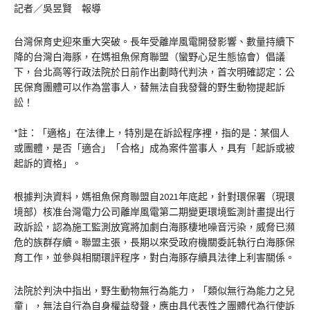
記者／吳昱賢 報導
台灣保育史迎來重大突破。長年受離岸風電開發影響、數量持續下
降的台灣白海豚，在媽祖魚保育聯盟（蠻野心足生態協會）倡議
下，台北高等行政法院於日前作出劃時代判決，首次明確認定：公
民保育團體可以作為當事人，替無法自我發聲的野生動物提起訴
訟！
*註：「適格」在法律上，特別是在訴訟程序裡，指的是：某個人
或團體，是否「適合」「合格」成為案件當事人，具有「起訴或被
起訴的資格」。
根據判決資料，媽祖魚保育聯盟自2021年底起，針對環保署（現環
境部）核准台灣電力公司離岸風電第二期變更環境監測計畫提出行
政訴訟，認為施工監測放寬將加劇白海豚棲地噪音污染，威脅已瀕
危的族群存續。聯盟主張，長期以來受政府機關委託執行白海豚保
育工作，並參與相關環評程序，對白海豚存續具法律上利害關係。
法院於判決中指出，野生動物無行為能力，「類似無行為能力之兒
童」，無法自行為自身權益發聲，應由具代表性之團體代為行使訴