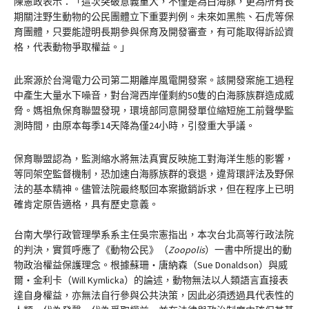
陳憲政表示：「這次突破意義重大，不僅是為白海豚，更為所有長
期關注野生動物的公民團體立下重要判例。未來如黑熊、石虎等保
育團體，只要能證明長期參與保育及開發審查，有可能取得訴訟資
格，代表動物爭取權益。」
此案源於台灣電力公司第二期離岸風電開發案。該開發案施工過程
中產生大量水下噪音，對台灣西岸僅剩約50隻的白海豚族群造成威
脅。媽祖魚保育聯盟發現，環境部同意開發單位縮短施工前聲學監
測時間，由原本每季14天降為僅24小時，引發重大爭議。
保育聯盟認為，監測縮水將無法真實反映施工對海洋生態的影響，
等同架空監督機制，恐加速白海豚族群的衰退，違背環評法及野保
法的基本精神。儘管法院最終駁回本案撤銷訴求，但在程序上已明
確肯定原告適格，具有歷史意義​。
台南大學行政管理學系系主任吳宗憲指出，本次台北高等行政法院
的判決，實質呼應了《動物公民》（
Zoopolis
）一書中所提出的動
物政治權益保護理念。根據蘇珊・唐納森（Sue Donaldson）與威
爾・金利卡（Will Kymlicka）的論述，動物無法以人類語言直接表
達自身權益，亦無法自行參與公共決策，因此必須透過具代表性的