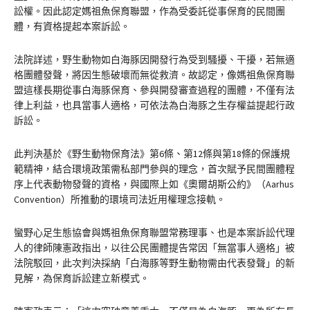
訟權。因此認定媽祖魚保育聯盟，作為受委託從事保育的民間團
體，有資格提起本案訴訟​。
法院詳述，野生動物如白海豚因開發行為受到騷擾、干擾，若無適
格團體發聲，將因生態破壞而無從救濟。故認定，像媽祖魚保育聯
盟這樣長期從事白海豚保育、參與開發審查過程的團體，不僅有法
律上利益，也具當事人適格，可依法為白海豚之生存權益提起行政
訴訟。
此判決基於《野生動物保育法》第6條、第12條與第18條的保護規
範精神，結合環境政策需私部門參與的理念，首次賦予民間團體程
序上代表動物發聲的資格，與國際上如《奧爾胡斯公約》（Aarhus
Convention）所推動的環境司法近用權理念接軌。
蠻野心足生態協會與媽祖魚保育聯盟常務理事、也是本案訴訟代理
人的律師陳憲政指出，以往公民團體提告常因「無當事人適格」被
法院駁回，此次判決採納「白海豚等野生動物需由代表發聲」的新
見解，為保育訴訟建立新模式。