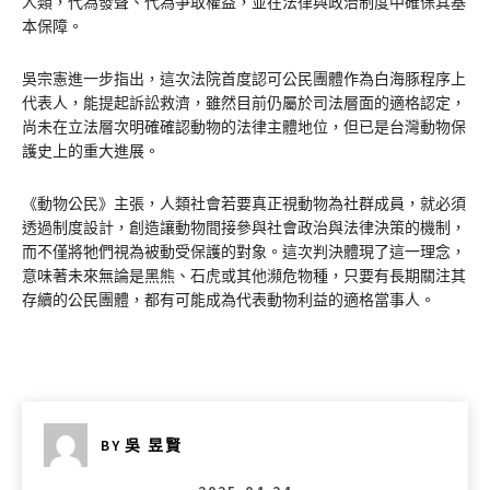
人類，代為發聲、代為爭取權益，並在法律與政治制度中確保其基
本保障​。
吳宗憲進一步指出，這次法院首度認可公民團體作為白海豚程序上
代表人，能提起訴訟救濟，雖然目前仍屬於司法層面的適格認定，
尚未在立法層次明確確認動物的法律主體地位，但已是台灣動物保
護史上的重大進展。
《動物公民》主張，人類社會若要真正視動物為社群成員，就必須
透過制度設計，創造讓動物間接參與社會政治與法律決策的機制，
而不僅將牠們視為被動受保護的對象。這次判決體現了這一理念，
意味著未來無論是黑熊、石虎或其他瀕危物種，只要有長期關注其
存續的公民團體，都有可能成為代表動物利益的適格當事人。
BY
吳 昱賢