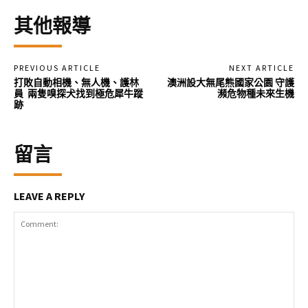
其他報導
PREVIOUS ARTICLE
NEXT ARTICLE
打敗自動相機、無人機、護林
澳洲設大無尾熊國家公園 守護
員 兩隻嗅探犬找到極危犀牛蹤
瀕危物種未來生機
跡
留言
LEAVE A REPLY