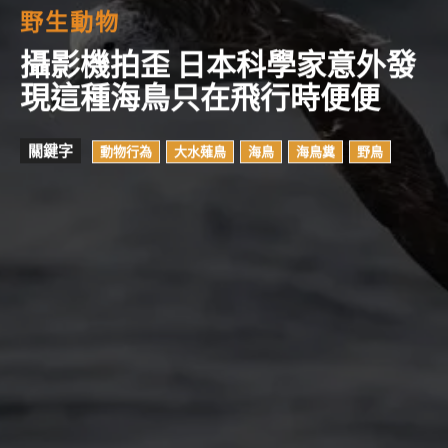
野生動物
攝影機拍歪 日本科學家意外發
現這種海鳥只在飛行時便便
關鍵字
動物行為
大水薙鳥
海鳥
海鳥糞
野鳥