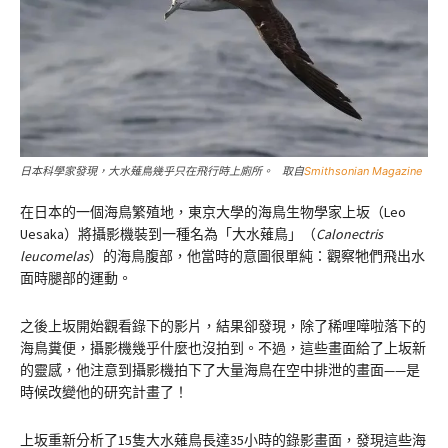
日本科學家發現，大水薙鳥幾乎只在飛行時上廁所。 取自
Smithsonian Magazine
在日本的一個海鳥繁殖地，東京大學的海鳥生物學家上坂（Leo
Uesaka）將攝影機裝到一種名為「大水薙鳥」（
Calonectris
leucomelas
）的海鳥腹部，他當時的意圖很單純：觀察牠們飛出水
面時腿部的運動。
之後上坂開始觀看錄下的影片，結果卻發現，除了稀哩嘩啦落下的
海鳥糞便，攝影機幾乎什麼也沒拍到。不過，這些畫面給了上坂新
的靈感，他注意到攝影機拍下了大量海鳥在空中排泄的畫面——是
時候改變他的研究計畫了！
上坂重新分析了15隻大水薙鳥長達35小時的錄影畫面，發現這些海