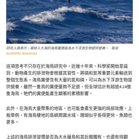
研究人員表示，被排入大海的海鳥糞便能為水下浮游生物提供營養。 取自
Scientific American
這項思考不只存在於海鳥研究中，近幾十年來，科學家開始意識
到，動物產生的排泄物會根據其習性，將磷和氮等重要元素輸送到
整個生態系。海鳥糞便含有大量的氮和磷，可以為水下浮游生物提
供營養，雖然一隻鳥的糞便量微不足道，但全球估計有超過4.24億
隻海鳥，牠們的糞便能產生顯著的累積影響。
此外，在海鳥大量聚集的地區，也可能會產生更強的局部效應。上
板舉例，有海鳥棲地的島嶼周圍水域，珊瑚似乎長得更快、魚類也
更多。
上述的海鳥排泄習慣是否為大水薙鳥和其近親獨有，也還有待觀