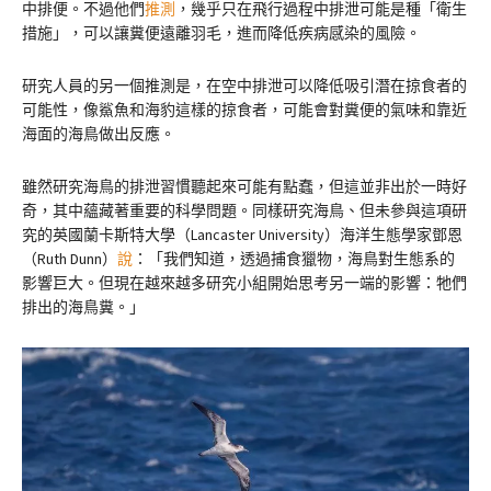
中排便。不過他們
推測
，幾乎只在飛行過程中排泄可能是種「衛生
措施」，可以讓糞便遠離羽毛，進而降低疾病感染的風險。
研究人員的另一個推測是，在空中排泄可以降低吸引潛在掠食者的
可能性，像鯊魚和海豹這樣的掠食者，可能會對糞便的氣味和靠近
海面的海鳥做出反應。
雖然研究海鳥的排泄習慣聽起來可能有點蠢，但這並非出於一時好
奇，其中蘊藏著重要的科學問題。同樣研究海鳥、但未參與這項研
究的英國蘭卡斯特大學（Lancaster University）海洋生態學家鄧恩
（Ruth Dunn）
說
：「我們知道，透過捕食獵物，海鳥對生態系的
影響巨大。但現在越來越多研究小組開始思考另一端的影響：牠們
排出的海鳥糞。」