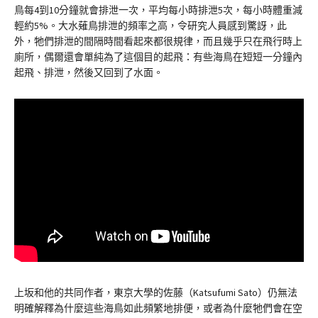
鳥每4到10分鐘就會排泄一次，平均每小時排泄5次，每小時體重減
輕約5%。大水薙鳥排泄的頻率之高，令研究人員感到驚訝，此
外，牠們排泄的間隔時間看起來都很規律，而且幾乎只在飛行時上
廁所，偶爾還會單純為了這個目的起飛：有些海鳥在短短一分鐘內
起飛、排泄，然後又回到了水面。
上坂和他的共同作者，東京大學的佐藤（Katsufumi Sato）仍無法
明確解釋為什麼這些海鳥如此頻繁地排便，或者為什麼牠們會在空