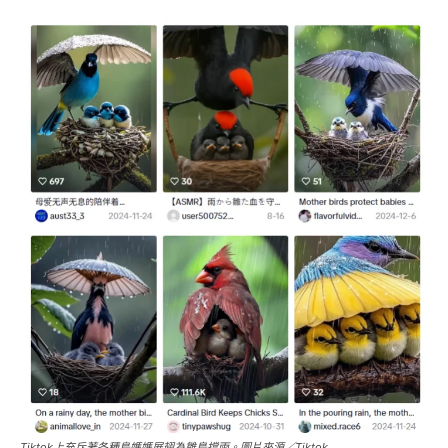
Tiktok上充斥著各種鳥媽媽展翅為雛鳥擋雨。圖片來源／Tiktok