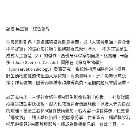
記者 吳昱賢／綜合報導
你最近刷到過「鳥媽媽張翅為雛鳥擋雨」或「人類英勇海上營救北
極熊寶寶」的暖心影片嗎？很抱歉得先潑你冷水──不少其實是生
成式人工智慧（AI）的傑作。西班牙科學家胡里奧・格雷羅—卡薩
多（José Guerrero-Casado）團隊在《保育生物學》
（Conservation Biology）發表研究，系統性梳理AI製造的「擬真」
野生動物影像如何扭曲大眾認知、污染資料庫，進而影響保育決
策；作者強調，隨著內容越來越難辨真偽，這個問題只會變嚴重。
該研究指出，三個社會條件讓AI野生影像特別「吃香」：社群媒體
推播讓錯誤更快擴散、擬人化敘事迎合情感想像，以及人們與自然
的疏離。當這三者和AI擬真技術疊加，假內容不僅長得像、也更會
「講故事」，讓人難以辨識、更願意分享。作者直言，錯誤框架若
搭配帶偏見的AI圖片與影片，將成為散播錯訊的「有效工具」。