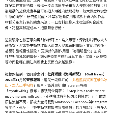
「地點也能造假」是另一層風險。若有人把AI合成的野生動物影像
註記為在某地拍攝，會進一步混淆原生分布與入侵物種的判讀；社
群驅動的旅遊效應甚至可能把人潮推向脆弱棲地，放大過度旅遊對
生態的衝擊。 研究還提醒，科學家逐漸使用網路與社群內容作為
物種分布與行為的線索來源；一旦資料庫摻入未標註的AI合成影
像，將墊高驗證成本、拖慢緊急行動。
這波現象也被惡意內容創作者盯上。論文示警，深偽影片若放大人
獸衝突、渲染野生動物攻擊人畜或入侵城鎮的情節，會徒增恐慌，
甚至引發報復性獵殺。 更微妙的副作用是「物種明星化」加劇：
社群對哺乳類的偏好，讓AI更傾向生成毛茸茸主角，昆蟲、兩棲類
等冷門物種在關注與經費上反而愈來越邊緣。
把鏡頭拉到一個具體案例：
杜拜媒體《海灣新聞》（Gulf News）
2024年11月的查核報導
，追蹤一段爆紅的「
北極熊寶寶困在融化冰
山、眾人出手相救
」影片。該片最初由Instagram帳號
「mysticwild1」發布，帳號簡介寫著：「Step into a realm where
magic merges with tech.（走進魔法與科技融合的境界）」；雖然
原帖流量不高，卻被大量轉載到WhatsApp、Facebook與Instagram
等平台，還配上「野生動物救援隊冒險營救」的浮誇說明，許多人