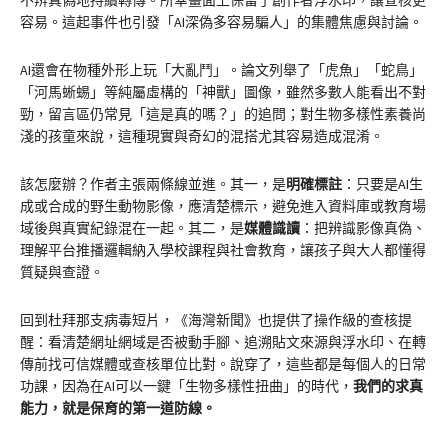
不辨真偽地持續轉傳。所幸畫面上保留了創作者浮水印，讓查核更
容易。這起事件也引發「AI深偽多容易騙人」的集體焦慮與討論。
AI還會在物種外形上玩「大亂鬥」。論文列舉了「虎魚」「蛇鳥」
「河馬蜥蜴」等純屬虛構的「神獸」圖像，雖然多數人能看出不對
勁，留言區仍常見「這是真的嗎？」的追問；對生物多樣性素養尚
淺的孩童來說，這種現實與奇幻的混搭尤其容易造成混淆。
該怎麼辦？作者主張兩條線並進。其一，是
明確標註
：只要是AI生
成或合成的野生動物影像，應清楚標示，避免進入資料庫或教育場
域後與真實紀錄混在一起。其二，是
媒體識讀
：把辨識影像真偽、
理解平台推播邏輯納入學校課程與社會教育，讓孩子與大人都懂得
質疑與查證。
回到杜拜那支病毒短片，《海灣新聞》也提供了操作級的查核提
醒：看清楚網址網域是否被動手腳、追溯貼文來源與浮水印、在轉
傳前找可信媒體或查核單位比對。說穿了，這些都是每個人的日常
功課，因為在AI可以一鍵「生物多樣性扭曲」的時代，
我們的求真
能力，就是保育的第一道防線
。