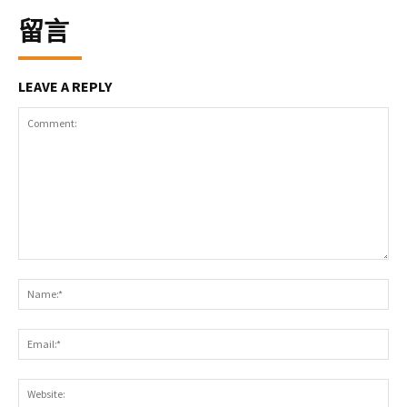
留言
LEAVE A REPLY
Comment:
Na
Ema
Web