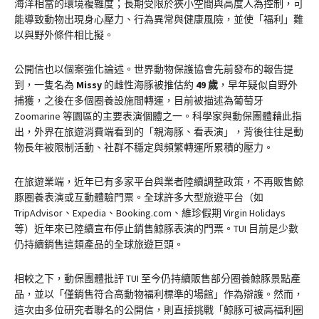
海洋相當的環境複雜度；長期受限於狹小空間與高度人為控制，可
能導致動物出現身心壓力、行為異常與健康風險，並使「福利」難
以與野外條件相比擬。
公開信也以個案強化論述。世界動物保護協會先前發布的報告提
到，一隻名為
Missy
的雌性海豚被推估約
49
歲
，早年疑似自野外
捕獲，之後在多個圈養設施間轉運，目前被描述為葡萄牙
Zoomarine 等園區的主要表演個體之一。科學家與動保團體藉此指
出，外界在旅遊消費端看到的「親海豚、看表演」，背後往往是動
物長年被限制活動、社群不穩定與頻繁轉運所累積的壓力。
在旅遊業端，近年已有多家平台與業者陸續調整政策，不再販售鯨
豚圈養表演或互動體驗門票。全球許多大型旅遊平台（如
TripAdvisor、Expedia、Booking.com、維珍假期 Virgin Holidays
等）近年來已陸續宣布停止銷售鯨豚表演的門票。TUI 目前是少數
仍持續銷售這類產品的全球旅遊巨頭。
相較之下，動保團體批評 TUI 至今仍持續販售部分圈養鯨豚景點產
品，並以「僅銷售符合高動物福利標準的場館」作為辯護。然而，
這次由多位研究者聯名的公開信，則直接挑戰「鯨豚可被高福利圈