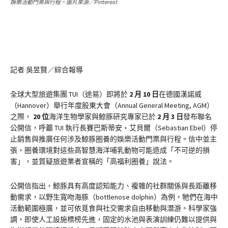
娛樂活動門票與行程。圖片來源／Pinterest
記者 吳昱賢／綜合報導
全球大型旅遊集團 TUI（途易）即將於
2
月 10 日
在德國漢諾威
（Hannover）舉行年度股東大會（Annual General Meeting, AGM）
之際，
20
位
海洋生物學家與鯨豚研究專家已於
2
月 3 日
發布聯名
公開信，呼籲 TUI 執行長賽巴斯蒂安・艾貝爾（Sebastian Ebel）停
止銷售與推廣任何涉及鯨豚圈養的娛樂活動門票與行程。信中並主
張，圈養環境對這些高智慧海洋哺乳動物可能造成「不可逆的損
害」，並質疑旅遊業者宣稱的「高福利圈養」說法。
公開信指出，鯨豚具有高度認知能力、複雜的社群關係與長距離移
動需求，以野生寬吻海豚（bottlenose dolphin）為例，牠們在海中
活動範圍極廣，並可依覓食與社交需求自由移動與潛游。科學家強
調，即使人工設施標榜先進，固定的水池與表演訓練仍難以提供與