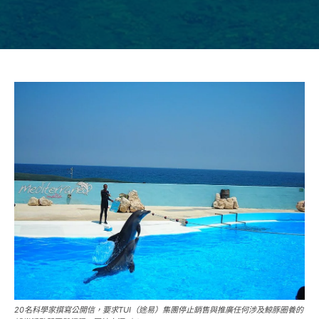
20名科學家撰寫公開信，要求TUI（途易）集團停止銷售與推廣任何涉及鯨豚圈養的