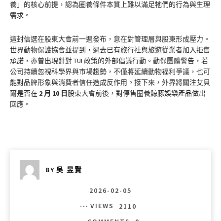
養」的核心前提，認為圈養條件本質上難以滿足牠們的行為與生理
需求。
這封信選在股東大會前一週發布，意在對管理層與股東形成壓力。
世界動物保護協會並提到，過去已有旅行社與旅遊從業者加入拒售
承諾，亦曾出現針對 TUI 政策的外部倡議行動。動保團體警告，若
公司持續忽視科學界與市場趨勢，不僅將延續動物福利爭議，也可
能對品牌形象與消費者信任造成反作用。接下來，外界將關注艾貝
爾是否在
2
月 10 日
股東大會前後，對停售圈養鯨豚娛樂產品做出
回應。
BY
吳 昱賢
2026-02-05
VIEWS
2110