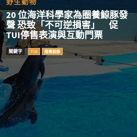
野生動物
20 位海洋科學家為圈養鯨豚發
聲 恐致「不可逆損害」 促
TUI停售表演與互動門票
關鍵字
TUI
圈養鯨豚