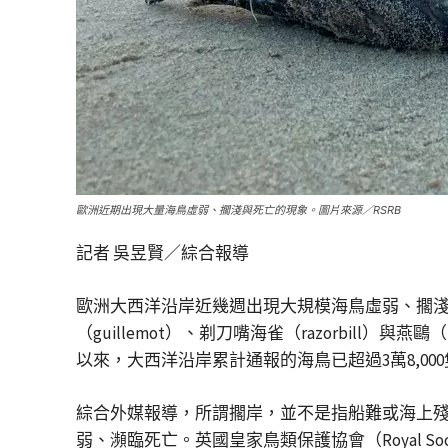
歐洲近期出現大量海鳥虛弱、擱淺與死亡的現象。圖片來源／RSRB
記者 吳昱賢／綜合報導
歐洲大西洋沿岸近幾週出現大規模海鳥虛弱、擱淺與死
（guillemot）、剃刀嘴海雀（razorbill）
以來，大西洋沿岸累計通報的海鳥已超過3萬8,00
綜合外媒報導，所謂擱岸，並不是指船難或海上
弱、瀕臨死亡。英國皇家鳥類保護協會（Royal Societ