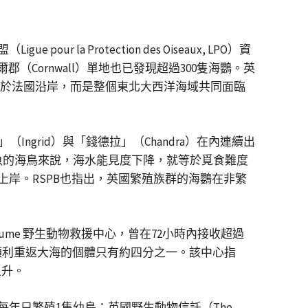
Protection des Oiseaux, LPO）資
郡（Cornwall）單地也已發現超過300隻海鸚。英
潮已不限於法國沿岸，而是整個東北大西洋海域共同面臨
ngrid）與「錢德拉」（Chandra）在內連續出
魚的海鳥來說，海水能見度下降，就等於覓食難度
岸。RSPB也指出，英國繁殖族群的海鸚在非繁
oume 野生動物救援中心，曾在72小時內接收超過
順利重返大海的個體只有約四分之一。該中心指
上升。
年只繁殖1隻幼鳥；英國野生動物信託（The