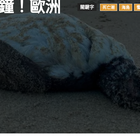
鐘！歐洲
關鍵字
死亡潮
海鳥