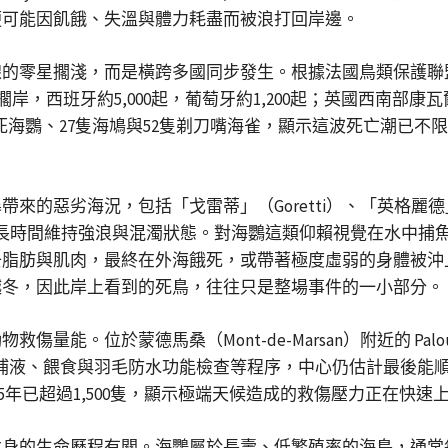
便可能因飢餓、失溫與體力耗盡而被浪打回岸邊。
是橫跨多國同步發生。根據法國鳥類保護聯盟（Ligue pour la 
擱岸，西班牙約5,000起，葡萄牙約1,200起；英國西南部康瓦爾
少150隻死海鸚、27隻海鳩與52隻剃刀嘴海雀，顯示這波死亡
惡劣海況，包括「戈雷蒂」（Goretti）、「英格麗德」（I
長時間維持強浪與混濁狀態。對海鸚這類仰賴視覺在水中捕
脂肪與肌肉，最終在外海餓死，或帶著極度虛弱的身體被沖上
越冬，因此岸上看到的死鳥，往往只是整場事件的一小部分。
量能。位於蒙德馬桑（Mont-de-Marsan）附近的 Pal
、補液、餵食與羽毛防水功能檢查等程序，中心仍估計最後能
025年已超過1,500隻，顯示極端天候造成的救傷壓力正在快速
身的生命歷程有關。海鸚屬於長壽、低繁殖率的海鳥，通常每