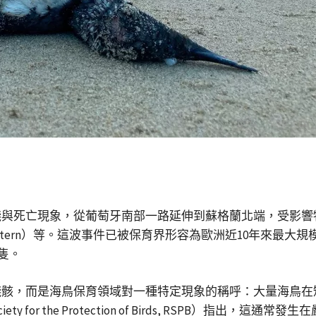
亡現象，從葡萄牙南部一路延伸到蘇格蘭北端，受影響物種包括大西
與燕鷗（tern）等。這波事件已被保育界形容為歐洲近10年來最大規模
0隻。
殘骸，而是海鳥保育領域對一種特定現象的稱呼：大量海鳥在
y for the Protection of Birds, RSPB）指