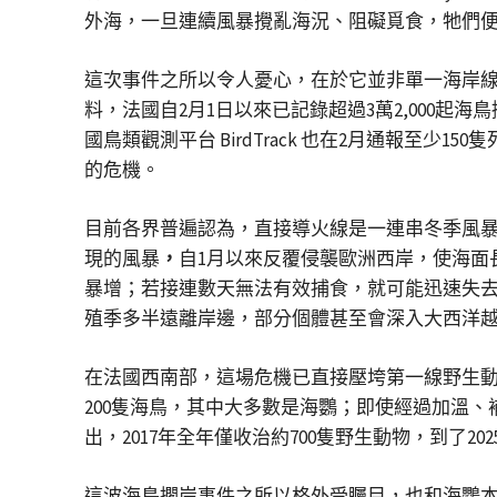
外海，一旦連續風暴攪亂海況、阻礙覓食，牠們
這次事件之所以令人憂心，在於它並非單一海岸線的零星擱淺，而
料，法國自2月1日以來已記錄超過3萬2,000起海鳥
國鳥類觀測平台 BirdTrack 也在2月通報至
的危機。
目前各界普遍認為，直接導火線是一連串冬季風暴帶來的
現的風暴
，
自1月以來反覆侵襲歐洲西岸，使海面
暴增；若接連數天無法有效捕食，就可能迅速失去
殖季多半遠離岸邊，部分個體甚至會深入大西洋
在法國西南部，這場危機已直接壓垮第一線野生動物救傷
200隻海鳥，其中大多數是海鸚；即使經過加溫
出，2017年全年僅收治約700隻野生動物，到了2
這波海鳥擱岸事件之所以格外受矚目，也和海鸚本