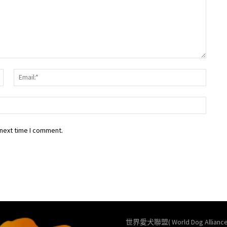
Name:*
Email:
Websit
 next time I comment.
世界愛犬聯盟( World Dog Allianc