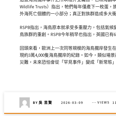
Wildlife Trusts）指出，牠們每年僅產下一
外海死亡個體的一小部分；真正對族群造成多大
RSPB指出，海鳥原本就承受多重壓力，包括氣候
鳥族群的重創。RSPB今年稍早也指出，英國已有
回頭來看，歐洲上一次同等規模的海鳥擱岸發生在20
現約3萬4,000隻海鳥擱岸的紀錄。如今，類
災難，未來恐怕會從「罕見事件」變成「新常態
2026-03-09
VIEWS
1
BY
吳 昱賢