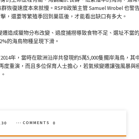
枚蛋，族群恢復速度本來就慢。RSPB政策主管 Samuel Wrob
衝擊，還要等繁殖季回到巢區後，才能看出缺口有多大。
變遷造成獵物分布改變、過度捕撈導致食物不足、選址不當的
62%的海鳥物種呈現下滑。
14年，當時在歐洲沿岸共發現約5萬5,000隻擱岸海鳥，其中
似場景再度重演，而且多位保育人士擔心，若氣候變遷讓強風暴
」。
130
COMMENTS
0