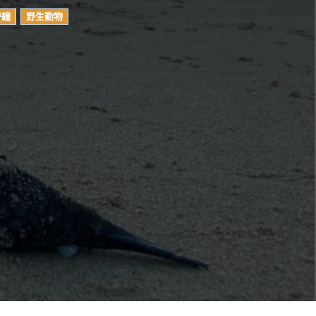
警鐘
野生動物