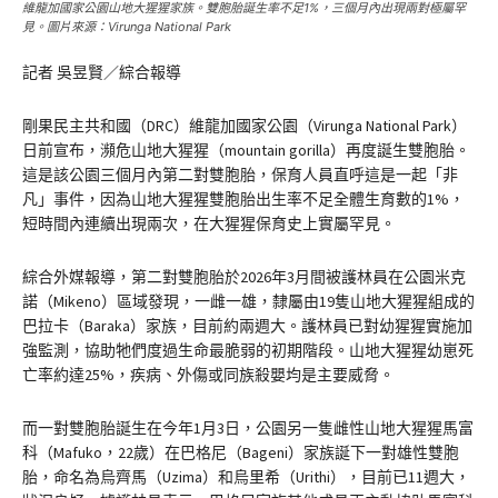
維龍加國家公園山地大猩猩家族。雙胞胎誕生率不足1%，三個月內出現兩對極屬罕
見。圖片來源：Virunga National Park
記者 吳昱賢／綜合報導
剛果民主共和國（DRC）維龍加國家公園（Virunga National Park）
日前宣布，瀕危山地大猩猩（mountain gorilla）再度誕生雙胞胎。
這是該公園三個月內第二對雙胞胎，保育人員直呼這是一起「非
凡」事件，因為山地大猩猩雙胞胎出生率不足全體生育數的1%，
短時間內連續出現兩次，在大猩猩保育史上實屬罕見。
綜合外媒報導，第二對雙胞胎於2026年3月間被護林員在公園米克
諾（Mikeno）區域發現，一雌一雄，隸屬由19隻山地大猩猩組成的
巴拉卡（Baraka）家族，目前約兩週大。護林員已對幼猩猩實施加
強監測，協助牠們度過生命最脆弱的初期階段。山地大猩猩幼崽死
亡率約達25%，疾病、外傷或同族殺嬰均是主要威脅。
而一對雙胞胎誕生在今年1月3日，公園另一隻雌性山地大猩猩馬富
科（Mafuko，22歲）在巴格尼（Bageni）家族誕下一對雄性雙胞
胎，命名為烏齊馬（Uzima）和烏里希（Urithi），目前已11週大，