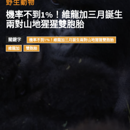
野生動物
機率不到1%！維龍加三月誕生
兩對山地猩猩雙胞胎
關鍵字
機率不到1%！維龍加三月誕生兩對山地猩猩雙胞胎
維龍加
雙胞胎