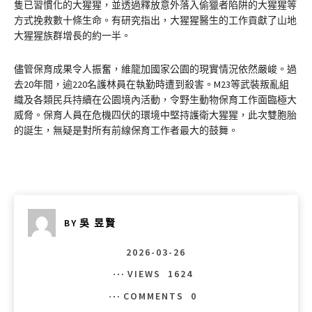
隻已習慣化的大猩猩，並透過釋放意外落入偷獵者陷阱的大猩猩等
方式挽救數十條生命。有研究指出，大猩猩醫生的工作貢獻了山地
大猩猩族群增長的約一半。
儘管保育成果令人振奮，維龍加國家公園的現實情況依然嚴峻。過
去20年間，逾220名護林員在執勤時遭到殺害。M23等武裝叛亂組
織及各類民兵持續在公園境內活動，令野生動物保育工作面臨極大
威脅。保育人員在危機四伏的環境中堅持護衛大猩猩，此次雙胞胎
的誕生，無疑是對所有前線保育工作者最大的鼓舞。
BY
吳 昱賢
2026-03-26
VIEWS
1624
COMMENTS
0