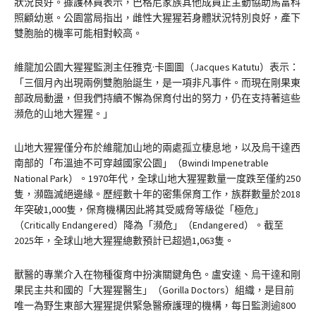
狀況良好。據護林員表示，巴格尼家族其他成員正主動協助馬富科
照顧幼崽。公園當局指出，雌性大猩猩若身體狀況特別良好，產下
雙胞胎的機率可能相對較高。
維龍加公園大猩猩監測主任雅克·卡圖圖（Jacques Katutu）表示：
「三個月內出現兩例雙胞胎誕生，是一項非凡事件。而現在剛果東
部政局動盪，但我們持續不懈為保育付出的努力，仍在支持著這些
瀕危的山地大猩猩。」
山地大猩猩僅分布於維龍加山地的兩處孤立棲息地，以及烏干達西
南部的「布溫迪不可穿越國家公園」（Bwindi Impenetrable
National Park）。1970年代，全球山地大猩猩數量一度跌至僅約250
隻，瀕臨滅絕邊緣。歷經數十年的密集保育工作，族群數量於2018
年突破1,000隻，保育機構因此將其受威脅等級從「極危」
（Critically Endangered）降為「瀕危」（Endangered）。截至
2025年，全球山地大猩猩總數預計已超過1,063隻。
獸醫的專業介入在物種復育中扮演關鍵角色。盧安達、烏干達和剛
果民主共和國的「大猩猩醫生」（Gorilla Doctors）組織，是目前
唯一為野生東部大猩猩提供緊急醫療護理的機構，每日監測逾800