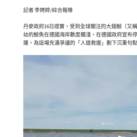
記者 李娉婷/綜合報導
丹麥政府16日證實，受到全球關注的大翅鯨（又稱座
幼的鯨魚在德國海岸數度擱淺，在德國政府宣布
運，為這場充滿爭議的「人道救援」劃下沉重句