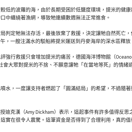
度較低的波羅的海，由於長期受困於低鹽度環境，提米的健康
的口中纏繞著漁網，導致牠連續數週無法正常進食。
當局判定牠無法存活，最後放棄了救援，決定讓牠自然死亡，
上午，一艘注滿水的駁船將提米運送到丹麥海岸的深水區釋放，
援只會增加提米的痛苦，德國海洋博物館（Oceanographi
」。但社會大眾對提米的不捨、不願意讓牠「在當地等死」的情
孔噴水，一度讓支持者燃起了「圓滿結局」的希望，不過隨著
動物保育學教授迪克漢（Amy Dickham）表示，這起事件有許
，這實在很令人震驚。這筆資金是否得到了合理利用，真的值