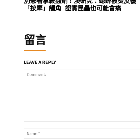
別急著拿殺蟲劑！澳研究：蟋蟀被燙反覆
「按摩」觸角 證實昆蟲也可能會痛
留言
LEAVE A REPLY
Comment: