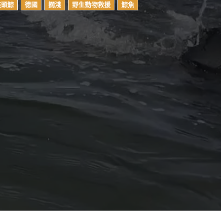
座頭鯨
德國
擱淺
野生動物救援
鯨魚