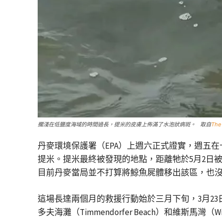
擱淺在低鹽度海域的時間過長，提米的皮膚上佈滿了水泡狀病斑。 取自
The
丹麥環境保護署（EPA）上週六正式證實，週五在
提米。提米最終被發現的地點，距離牠於5月2日
目前丹麥當局並不打算將鯨魚屍體移出該區，也
這場長達兩個月的救援行動始於三月下旬，3月23
多夫海灘（Timmendorfer Beach）和維斯馬灣