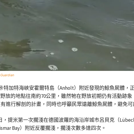
 Guardian
卡特加特海峽安霍爾特島（Anholt）附近發現的鯨魚屍體
被野放的地點往南約70公里，雖然牠在野放初期仍有活動跡
沒有進行解剖的計畫，同時也呼籲民眾遠離鯨魚屍體，避免可
日，提米第一次擱淺在德國波羅的海沿岸城市呂貝克（Lübe
（Wismar Bay）附近反覆擱淺，擱淺次數多達四次。