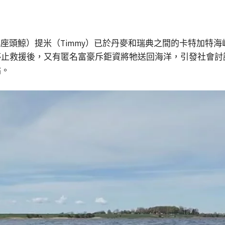
頭鯨）提米（Timmy）已於丹麥和瑞典之間的卡特加特海峽（
停止救援後，又有匿名富豪斥鉅資將牠送回海洋，引發社會討
點。