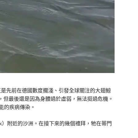
，正是先前在德國數度擱淺、引發全球關注的大翅鯨
象，但最後還是因為身體過於虛弱，無法挺過危機。
能的疾病傳染。
ck）附近的沙洲。在接下來的幾個禮拜，牠在蒂門