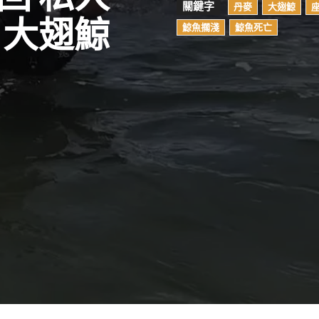
關鍵字
丹麥
大翅鯨
 大翅鯨
鯨魚擱淺
鯨魚死亡