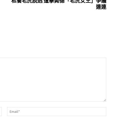
私養老虎脫逃 遭擊斃德「老虎女王」爭議
連連
Name:*
Email: