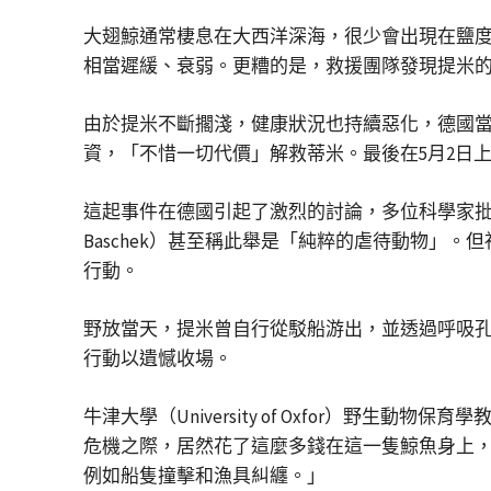
大翅鯨通常棲息在大西洋深海，很少會出現在鹽
相當遲緩、衰弱。更糟的是，救援團隊發現提米
由於提米不斷擱淺，健康狀況也持續惡化，德國
資，「不惜一切代價」解救蒂米。最後在5月2日
這起事件在德國引起了激烈的討論，多位科學家批評強行救
Baschek）甚至稱此舉是「純粹的虐待動物
行動。
野放當天，提米曾自行從駁船游出，並透過呼吸
行動以遺憾收場。
牛津大學（University of Oxfor）野生
危機之際，居然花了這麼多錢在這一隻鯨魚身上
例如船隻撞擊和漁具糾纏。」