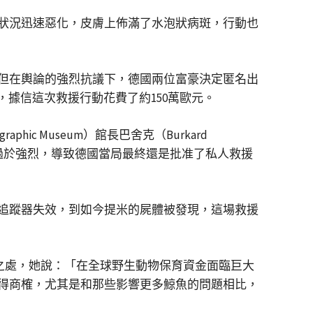
狀況迅速惡化，皮膚上佈滿了水泡狀病斑，行動也
但在輿論的強烈抗議下，德國兩位富豪決定匿名出
據信這次救援行動花費了約150萬歐元。
c Museum）館長巴舍克（Burkard
緒過於強烈，導致德國當局最終還是批准了私人救援
追蹤器失效，到如今提米的屍體被發現，這場救援
多值得反思之處，她說：「在全球野生動物保育資金面臨巨大
得商榷，尤其是和那些影響更多鯨魚的問題相比，