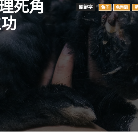
管理死角
關鍵字
兔子
兔樂園
立功