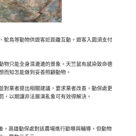
、鴕鳥等動物供遊客近距離互動。遊客入園須支付
動物只能全身濕漉漉的景象。天竺鼠有感染致命德
想而知怎能做到妥善照顧動物。
並對業者提出相關建議，要求業者改善，動保處更
罰，以期讓非法展演亂象可有效得解決。
報後，高雄動保處對該農場進行勸導與輔導，但動物