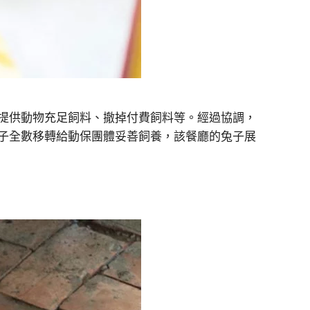
提供動物充足飼料、撤掉付費飼料等。經過協調，
子全數移轉給動保團體妥善飼養，該餐廳的兔子展