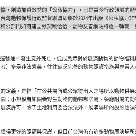
分擔，創造加乘效益的「公私協力」，已是當今行政領域的顯
動物保護行政監督聯盟即將於2024年出版《公私協力非常給力
體和公部門如何建立默契跳恰恰，動物友善網站將逐一轉載，
」在運輸途中發生意外死亡，促成民眾對於展演動物的動物福
模者）多是非法營業，往往缺乏完善的動物照護措施與專業人
項的定義，是指「在公共場所或公眾得出入之場所以動物供展
物園；小規模者如圈養野生動物的動物咖啡廳、餐廳附屬的動
物展演許可，除了土地利用要合法法外，展演場所的設施也須
夠獲得更好的照顧與保護，但目前台灣仍有許多動物展演場所