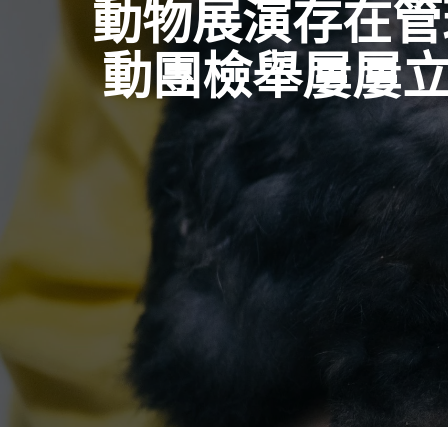
動物展演存在
動團檢舉屢屢