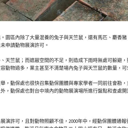
點。園區內除了大量混養的兔子與天竺鼠，還有馬匹、麝香豬
並未申請動物展演許可。
子、天竺鼠；而遮蔽空間的不足，則造成下雨時無處可躲避，
收容動物過多，業主甚至不清楚場內兔子與天竺鼠的數量，可
檢舉，動保處也很快召集動保團體與專家學者一同前往會勘，
之外，動保處也對台中境內的動物展演場所進行盤點和查處開
展演許可，且對動物照顧不佳，2000年中，經動保團體通