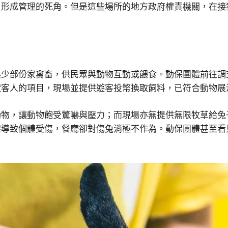
，形成管理的死角。但是這些場所的地方政府權責機關，在接
與少部份家禽畜，供民眾與動物互動或餵食。動保團體前往調
攬客人的項目，現場並提供遊客投幣換取飼料，已符合動物展
動物，讓動物飽受驚嚇與壓力；而現場亦無提供無限牧草給兔
架導致個體受傷，餐廳卻對傷兔消極不作為。動保團體甚至看