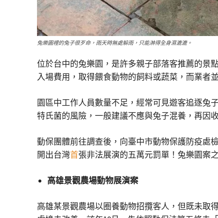
兔樂園裡的兔子很歹命，雨天時無處躲雨，只能淋得全身濕漉漉。
位於台中的兔樂園，是許多親子部落客推薦的景
入場費用，取得餵食動物的飼料或蔬菜，而業者
園區中工作人員數量不足，經常可見遊客追逐兔
特氏菌的風險，一般建議不應與兔子混養，再因
動保團體前往調查後，向臺中市動物保護防疫處
開出台灣
首
張非法展演的五萬元罰單！兔樂園案
高雄景觀農場動物展演案
高雄某景觀農場以圈養動物招攬客人，但既未取得