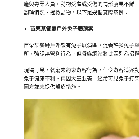
施與專業人員，動物受虐或受傷的情形屢見不鮮
翻轉情況、拯救動物。以下是幾個實際案例：
苗栗某餐廳
戶
外兔子展演案
苗栗某餐廳戶外設有兔子展演區，混養許多兔子
所，強調無營利行為。但餐廳網站將此區列為招
現場可見，餐廳未約束遊客行為，仼令遊客追逐
兔子健康不利。再因大量混養，經常可見兔子打
園方並未提供醫療措施。