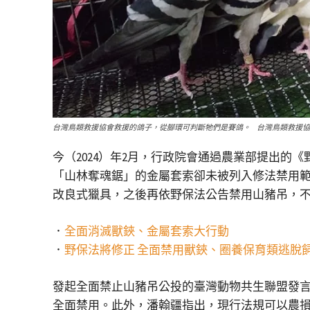
台灣鳥類救援協會救援的鴿子，從腳環可判斷牠們是賽鴿。 台灣鳥類救援協
今（2024）年2月，行政院會通過農業部提出
「山林奪魂鋸」的金屬套索卻未被列入修法禁用範
改良式獵具，之後再依野保法公告禁用山豬吊，
．
全面消滅獸鋏、金屬套索大行動
．
野保法將修正 全面禁用獸鋏、圈養保育類逃脫
發起全面禁止山豬吊公投的臺灣動物共生聯盟發
全面禁用。此外，潘翰疆指出，現行法規可以農