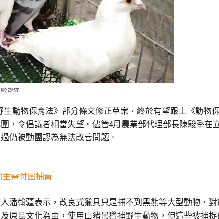
會/提供
的《野生動物保育法》部分條文修正草案，終於有望跟上《動物
圍，令倡議者相當失望。儘管4月農業部代理部長陳駿季在
不過仍被動團認為無法改善問題。
飼主需付圍捕費
言人潘翰疆表示，改良式獵具只是捕不到黑熊等大型動物，對
損及原民文化為由，使用山豬吊獵捕野生動物，但這些被捕捉