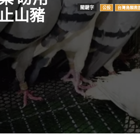
關鍵字
公投
台灣鳥類救
止山豬