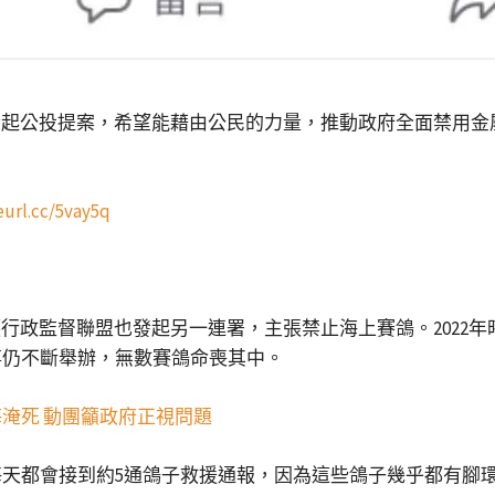
發起公投提案，希望能藉由公民的力量，推動政府全面禁用
eurl.cc/5vay5q
護行政監督聯盟也發起另一連署，主張禁止海上賽鴿。2022
事仍不斷舉辦，無數賽鴿命喪其中。
海淹死 動團籲政府正視問題
天都會接到約5通鴿子救援通報，因為這些鴿子幾乎都有腳