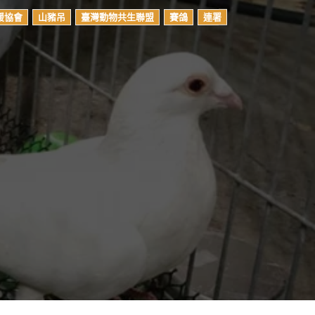
援協會
山豬吊
臺灣動物共生聯盟
賽鴿
連署