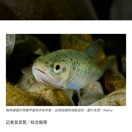
鮭魚暴露於微量甲基安非他命後，出現成癮和戒斷症狀。圖片來源／Alamy
記者吳昱賢／綜合報導