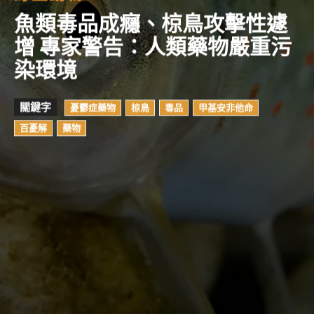
魚類毒品成癮、椋鳥攻擊性遽
增 專家警告：人類藥物嚴重污
染環境
關鍵字
憂鬱症藥物
椋鳥
毒品
甲基安非他命
百憂解
藥物