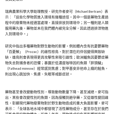
瑞典農業科學大學助理教授、研究作者麥可（Michael Bertram）表
示：「這些化學物質進入環境有幾種途徑。其中一個是藥物生產過
程中的廢棄物未經適當處理，直接排放到環境中；另一種則是人類
服用藥丸後，藥物並未在我們體內被完全分解，因此透過排泄物進
入到環境中。」
研究中指出多種藥物對野生動物的影響。例如體內含有抗憂鬱藥物
「百憂解」（Prozac）的雌性椋鳥，對於潛在的伴侶變得興致缺
缺，雄鳥則會表現得更具攻擊性來吸引雌性；歐洲鱸魚因憂鬱症藥
物失去對捕食者的恐懼；暴露於低濃度咖啡因的魚類「胖頭鱥」
（Fathead minnow）經常感到焦慮；對甲基安非他命上癮的鮭魚，
則出現心跳加快、焦慮、失眠等戒斷症狀。
藥物甚至會改變動物性別，導致動物數量下降、甚至滅絕。麥可指
出，某些會改變性別的魚類，因為接觸到避孕藥，又從雄性變回雌
性，彰顯現代藥物廢棄物對於野生動物造成的重大負面影響。麥可
表示：「全球各地水域中都發現了活性藥物成分，甚至存在於我們