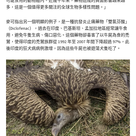
可能食用的動物體內。近幾十年來，藥物造成的負面影響越來越
多，這是一個值得更多關注的全球生物多樣性問題。」
麥可指出另一個明顯的例子，是一種抗發炎止痛藥物「雙氯芬酸」
（Diclofenac），過去在印度、巴基斯坦、孟加拉地區經常讓牛食
用，避免牛隻生病、傷口惡化。這個藥物卻毒害了以牛屍為食的禿
鷲，使得印度的禿鷲族群從 1992 年至 2007 年間下降超過 97%，此
後印度的狂犬病病例激增，因為這些牛屍也被遊蕩犬隻吃了。