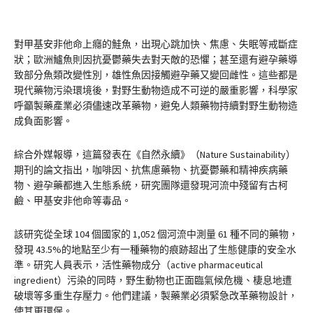
對甲基安非他命上癮的鮭魚，出現心跳加快、焦慮、失眠等戒斷症
狀；歐洲鱸魚則因抗憂鬱藥失去對天敵的恐懼；甚至還有避孕藥導
致部分魚類改變性別，雄性魚因接觸避孕藥又變回雌性。這些都是
現代藥物污染環境後，對野生動物造成不可逆的嚴重影響，科學家
呼籲製藥產業必須儘速改革藥物，避免人類藥物持續對野生動物造
成負面影響。
綜合外媒報導，這篇發表在《自然永續》（Nature Sustainability）
期刊的論文指出，咖啡因、抗焦慮藥物、抗憂鬱藥和精神疾病藥
物、避孕藥都進入生態系統，研究團隊還發現河流中殘留有古柯
鹼、甲基安非他命等毒品。
該研究從全球 104 個國家的 1,052 個河流中測量 61 種不同的藥物，
發現 43.5%的地點至少有一種藥物的痕跡超出了生態健康的安全水
準。研究人員表示，活性藥物成分（active pharmaceutical
ingredient）污染的同時，野生動物也正面臨氣候危機、棲息地遭
破壞等多重生存壓力。他們建議，製藥業必須緊急改革藥物設計，
使其更環保。