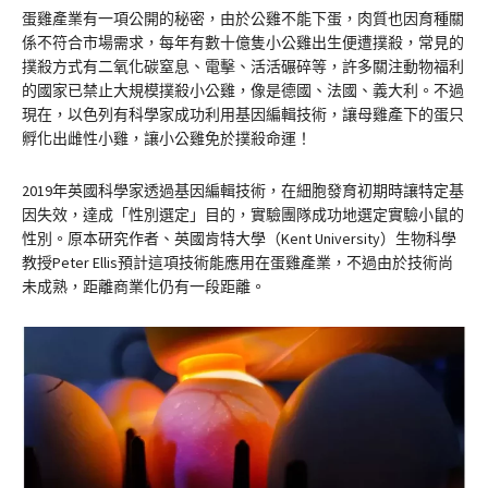
蛋雞產業有一項公開的秘密，由於公雞不能下蛋，肉質也因育種關
係不符合市場需求，每年有數十億隻小公雞出生便遭撲殺，常見的
撲殺方式有二氧化碳窒息、電擊、活活碾碎等，許多關注動物福利
的國家已禁止大規模撲殺小公雞，像是德國、法國、義大利。不過
現在，以色列有科學家成功利用基因編輯技術，讓母雞產下的蛋只
孵化出雌性小雞，讓小公雞免於撲殺命運！
2019年英國科學家透過基因編輯技術，在細胞發育初期時讓特定基
因失效，達成「性別選定」目的，實驗團隊成功地選定實驗小鼠的
性別。原本研究作者、英國肯特大學（Kent University）生物科學
教授Peter Ellis預計這項技術能應用在蛋雞產業，不過由於技術尚
未成熟，距離商業化仍有一段距離。