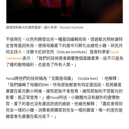
雞蛋照射藍光的實際畫面。圖片來源／Volcani institute
不過現在，以色列開發出另一種基因編輯技術，透過藍光照射讓特
定發育基因失效，使得母雞產下的蛋中只孵化出雌性小雞。研究共
同主持人、沃爾卡尼研究所（Volcani institute）首席科學家
Yuval
Cinnamon
表示：「我們的技術將會顛覆整個蛋雞產業，這不只是為
了雞的動物福利、也是為了所有人類。」
Yuval將他們的技術稱為「戈爾達母雞」（Golda hen），他解釋：
「我們編輯了母雞的DNA，所有胚胎都會有特定基因段。若將雞蛋
暴露在藍光數小時後，雄性胚胎不會發育，雌性胚胎則不受藍光的
影響、能正常發育。」據Yuval所述，小雞體內沒有額外的遺傳物
質，產下的蛋也沒有基因改造的痕跡，他補充解釋：「農民會得到
完全一樣的小雞，消費者將購買到完全一樣的雞蛋，唯一的差別是
雞蛋會先暴露在藍光底下。」