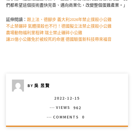
們都希望這個技術盡快完善、邁向商業化，改變整個蛋雞產業。」
延伸閱讀：
跟上法、德腳步 義大利2026年禁止撲殺小公雞
不止禁碾碎 氣體撲殺也不行！德國擬立法禁止撲殺小公雞
農場動物福利里程碑 瑞士禁止碾碎小公雞
讓25億小公雞免於被絞死的命運 德國驗蛋新科技帶來福音
BY
吳 昱賢
2022-12-15
VIEWS
962
COMMENTS
0