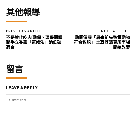
其他報導
PREVIOUS ARTICLE
NEXT ARTICLE
不是禁止吃肉 動保、環保團體
動團倡議「屠宰前先致暈動物
聯手立委籲「氣候法」納低碳
符合教規」 土耳其清真屠宰場
蔬食
開始改變
留言
LEAVE A REPLY