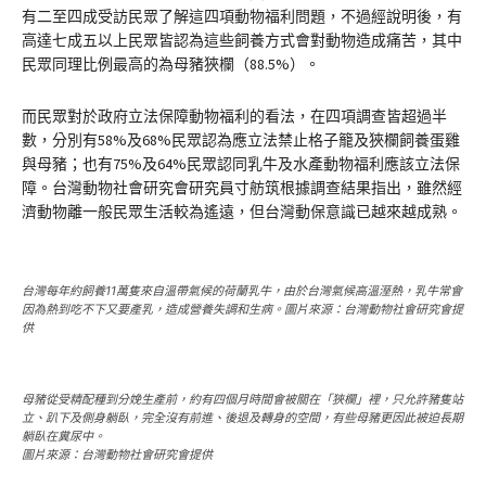
有二至四成受訪民眾了解這四項動物福利問題，不過經說明後，有
高達七成五以上民眾皆認為這些飼養方式會對動物造成痛苦，其中
民眾同理比例最高的為母豬狹欄（88.5%）。
而民眾對於政府立法保障動物福利的看法，在四項調查皆超過半
數，分別有58%及68%民眾認為應立法禁止格子籠及狹欄飼養蛋雞
與母豬；也有75%及64%民眾認同乳牛及水產動物福利應該立法保
障。台灣動物社會研究會研究員寸舫筑根據調查結果指出，雖然經
濟動物離一般民眾生活較為遙遠，但台灣動保意識已越來越成熟。
台灣每年約飼養11萬隻來自溫帶氣候的荷蘭乳牛，由於台灣氣候高溫溼熱，乳牛常會
因為熱到吃不下又要產乳，造成營養失調和生病。圖片來源：台灣動物社會研究會提
供
母豬從受精配種到分娩生產前，約有四個月時間會被關在「狹欄」裡，只允許豬隻站
立、趴下及側身躺臥，完全沒有前進、後退及轉身的空間，有些母豬更因此被迫長期
躺臥在糞尿中。
圖片來源：台灣動物社會研究會提供