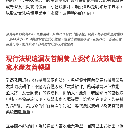
指南〉，更有60%以上的蛋農不知道政府提供低利貸款給有意新設
或轉型友善飼養的蛋農。寸舫筑批評，農委會缺乏明確政策宣示，
以致於無法帶領產業走向永續、友善動物的方向。
台灣每年約飼養4300萬隻蛋雞，其中85%都以「格子籠」飼養。格子籠的空間僅約
一張A4大小，2~4隻雞被塞在狹小鐵籠，經常出現嚴重啄羽、互相踩踏，甚至出現
自殘行為。圖片來源：台灣動物社會研究會提供
現行法規遺漏友善飼養 立委將立法鼓勵畜
禽水產友善轉型
雖然我國訂有《有機農業促進法》，希望促使國內發展有機農業及
友善環境耕作，不過內容僅涉及「友善耕作」的輔導管理與推動，
並未將「友善飼養」的範疇也一併納入。此外，我國現行的畜牧場
申請、畜牧設施法規，及縣市畜牧場設置自治條例等規定，皆是針
對高密度、高污染的慣行畜產所訂定，導致農民要轉型為友善飼養
系統困難重重。
立委陳亭妃提到，為加速國內畜牧產業轉型，目前已正式提出〈促