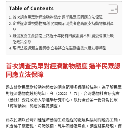
Table of Contents
首次調查民眾對經濟動物態度 過半民眾認同應立法保障
企業逐漸重視動物福利 民調顯示消費者也高度支持動物福利產
品
雞蛋友善生產指南上路近十年仍有四成蛋農不知 農委會挨批缺
乏政策引導
現行法規遺漏友善飼養 立委將立法鼓勵畜禽水產友善轉型
首次調查民眾對經濟動物態度 過半民眾認
同應立法保障
過去針對民眾對於動物態度的調查範疇多侷限於貓狗，為了解民眾
對經濟動物處境的認知，今（2022）年7月，台灣動物社會研究會
（動社）委託政治大學選舉研究中心，執行全台第一份針對民眾
「經濟動物」態度的民意調查。
此次民調以台灣四種經濟動物生產過程的處境與福利問題為主軸，
包含格子籠蛋雞、母豬狹欄、乳牛圈養及弓魚。調查結果發現，僅