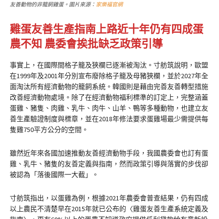
友善動物的非籠飼雞蛋。圖片來源：
家樂福官網
雞蛋友善生產指南上路近十年仍有四成蛋
農不知 農委會挨批缺乏政策引導
事實上，在國際間格子籠及狹欄已逐漸被淘汰。寸舫筑說明，歐盟
在1999年及2001年分別宣布廢除格子籠及母豬狹欄，並於2027年全
面淘汰所有經濟動物的籠飼系統。韓國則是藉由完善友善轉型措施
改善經濟動物處境。除了在經濟動物福利標準的訂定上，完整涵蓋
蛋雞、豬隻、肉雞、乳牛、肉牛、山羊、鴨等多種動物，也建立友
善生產驗證制度與標章，並在2018年修法要求蛋雞場最少需提供每
隻雞750平方公分的空間。
雖然近年來各國加速推動友善經濟動物手段，我國農委會也訂有蛋
雞、乳牛、豬隻的友善定義與指南，然而政策引導與落實的步伐卻
被認為「落後國際一大截」。
寸舫筑指出，以蛋雞為例，根據2021年農委會普查結果，仍有四成
以上農民不清楚早在2015年就已公布的〈雞蛋友善生產系統定義及