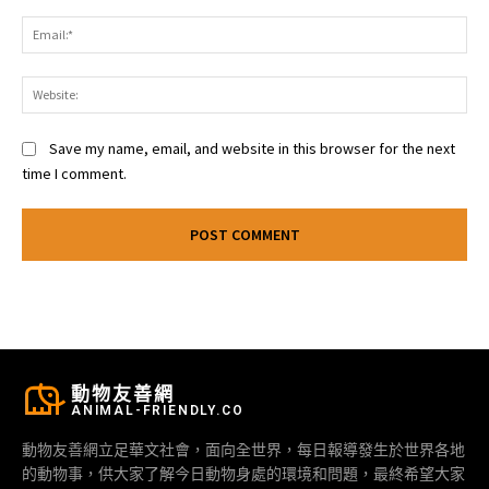
Ema
Web
Save my name, email, and website in this browser for the next
time I comment.
動物友善網
ANIMAL-FRIENDLY.CO
動物友善網立足華文社會，面向全世界，每日報導發生於世界各地
的動物事，供大家了解今日動物身處的環境和問題，最終希望大家