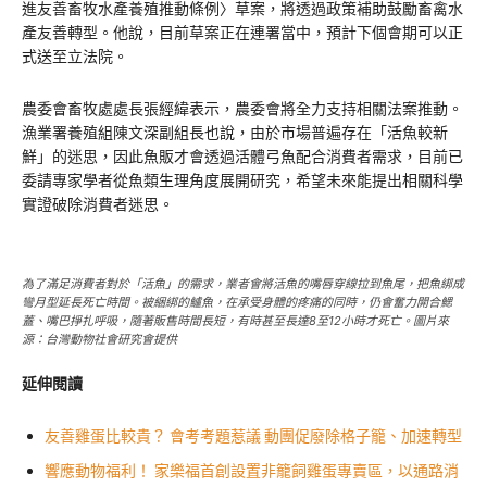
進友善畜牧水產養殖推動條例〉草案，將透過政策補助鼓勵畜禽水
產友善轉型。他說，目前草案正在連署當中，預計下個會期可以正
式送至立法院。
農委會畜牧處處長張經緯表示，農委會將全力支持相關法案推動。
漁業署養殖組陳文深副組長也說，由於市場普遍存在「活魚較新
鮮」的迷思，因此魚販才會透過活體弓魚配合消費者需求，目前已
委請專家學者從魚類生理角度展開研究，希望未來能提出相關科學
實證破除消費者迷思。
為了滿足消費者對於「活魚」的需求，業者會將活魚的嘴唇穿線拉到魚尾，把魚綁成
彎月型延長死亡時間。被綑綁的鱸魚，在承受身體的疼痛的同時，仍會奮力開合鰓
蓋、嘴巴掙扎呼吸，隨著販售時間長短，有時甚至長達8至12小時才死亡。圖片來
源：台灣動物社會研究會提供
延伸閱讀
友善雞蛋比較貴？ 會考考題惹議 動團促廢除格子籠、加速轉型
響應動物福利！ 家樂福首創設置非籠飼雞蛋專賣區，以通路消