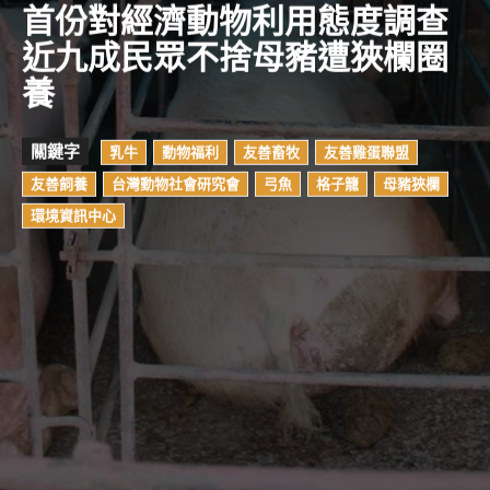
首份對經濟動物利用態度調查
近九成民眾不捨母豬遭狹欄圈
養
關鍵字
乳牛
動物福利
友善畜牧
友善雞蛋聯盟
友善飼養
台灣動物社會研究會
弓魚
格子籠
母豬狹欄
環境資訊中心