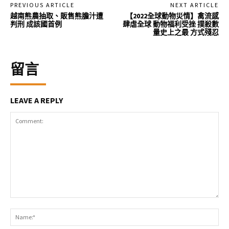
PREVIOUS ARTICLE
NEXT ARTICLE
越南熊農抽取、販售熊膽汁遭
【2022全球動物災情】禽流感
判刑 成該國首例
肆虐全球 動物福利受挫 撲殺數
量史上之最 方式殘忍
留言
LEAVE A REPLY
Comment:
Na