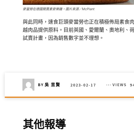
麥當勞在德國開賣素麥樂雞。圖片來源／McPlant
與此同時，速食巨頭麥當勞也正在積極佈局素食肉，麥
越肉品提供原料。目前英國、愛爾蘭、奧地利、
試賣計畫，因為銷售數字並不理想。
2023-02-17
VIEWS
9
BY
吳 昱賢
其他報導