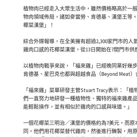
植物肉已經走入大眾生活中，雖然價格略高於一
物肉領域佈局，諸如麥當勞、肯德基、漢堡王等。在
椰菜漢堡」！
綜合外媒報導，在全美擁有超過2,300家門市
雞肉口感的花椰菜漢堡，從13日開始在7間門市供
以植物肉戰爭來說，「福來雞」已經晚同業好幾步。其
肯德基、星巴克也都與超越食品（Beyond Me
「福來雞」菜單研發主管Stuart Tracy表
們一直努力地研發一種植物性、獨特的福來雞產品。
能輕鬆操作，並有相似於雞肉的口感與味道。」
一個花椰菜三明治／漢堡的價格約為7美元，而原
同，他們用花椰菜替代雞肉，然後進行醃製，用