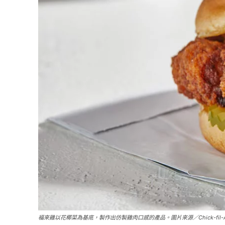
福來雞以花椰菜為基底，製作出仿製雞肉口感的產品。圖片來源／Chick-fil-