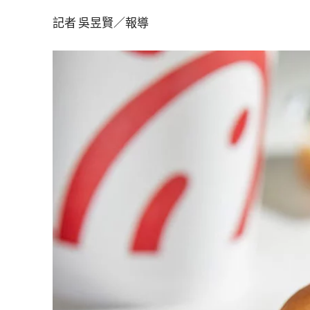
記者 吳昱賢／報導