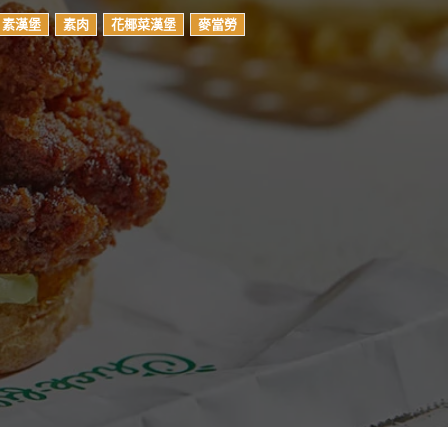
素漢堡
素肉
花椰菜漢堡
麥當勞