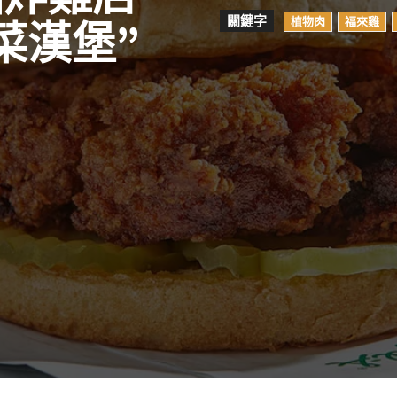
關鍵字
植物肉
福來雞
菜漢堡”