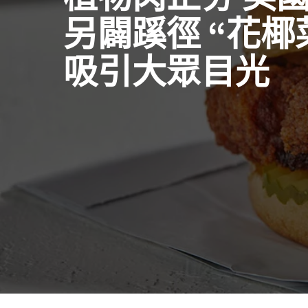
另闢蹊徑 “花椰
吸引大眾目光