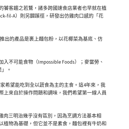
的饕客趨之若鶩，諸多跨國速食店業者也早就在植
-fil-A）則另闢蹊徑，研發出仿雞肉口感的「花
，推出的產品是裹上麵包粉，以花椰菜為基底、仿
物（Impossible Foods）；麥當勞、
堡」。
，大家希望能吃到全以蔬食為主的主食。這4年來，我
戰實際上來自於操作問題和調味，我們希望第一線人員
與雞肉三明治幾乎沒有區別，因為烹調方法基本相
以植物為基礎，但它並不是素食，麵包裡有牛奶和