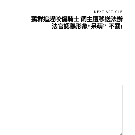
NEXT ARTICLE
鵝群追趕咬傷騎士 飼主遭移送法辦
法官認鵝形象“呆萌” 不罰!