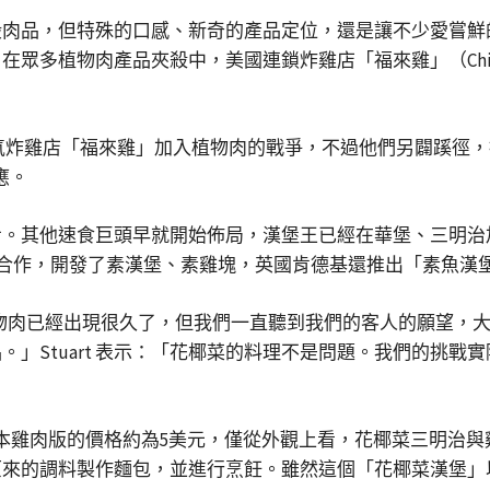
般肉品，但特殊的口感、新奇的產品定位，還是讓不少愛嘗鮮
眾多植物肉產品夾殺中，美國連鎖炸雞店「福來雞」（Chick
的人氣炸雞店「福來雞」加入植物肉的戰爭，不過他們另闢蹊徑
應。
他速食巨頭早就開始佈局，漢堡王已經在華堡、三明治加入不可能食
at）合作，開發了素漢堡、素雞塊，英國肯德基還推出「素魚漢
示：「植物肉已經出現很久了，但我們一直聽到我們的客人的願望
」Stuart 表示：「花椰菜的料理不是問題。我們的挑
本雞肉版的價格約為5美元，僅從外觀上看，花椰菜三明治
原來的調料製作麵包，並進行烹飪。雖然這個「花椰菜漢堡」