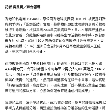
記者 吳昱賢／綜合報導
香港知名電商HKTVmall，母公司香港科技探索（HKTV）被揭露對豬
與綿羊進行「斷頭斷肢」實驗，將動物的頭部或肢體與身體分離後
維持生命活動。根據集團2025年度業績報告，自2021年起已進行38
次此類實驗，分離後的肢體最多可維持生命活動約46小時，頭部則
最多約7小時。實驗手段之殘酷引發動保團體與社會強烈譴責，善
待動物組織（PETA）亞洲分會更於6月25日再度致函創辦人王維
基，要求立即且永久停止。
這項被集團稱為「生命科學項目」的研究，自2021年起已投入逾
4,450萬港元，公司並計畫未來每年至少再投入5,000萬港元。HKTV
表示，項目旨在「改善長者生活品質，同時推動器官保存、肢體移
植與血液再生的進展」。然而集團董事會在報告中自承，這些實驗
「純屬探索性質、高度推測」，研究成果「並不構成商業產品或臨
床可應用的解決方案，亦無法保證未來能達成相關成果」。
實驗的具體手法是爭議核心。HKTV將活體豬、綿羊的肢體或頭部以
手術方式與軀體分離，再透過設備維持被分離部位的生命活動，藉