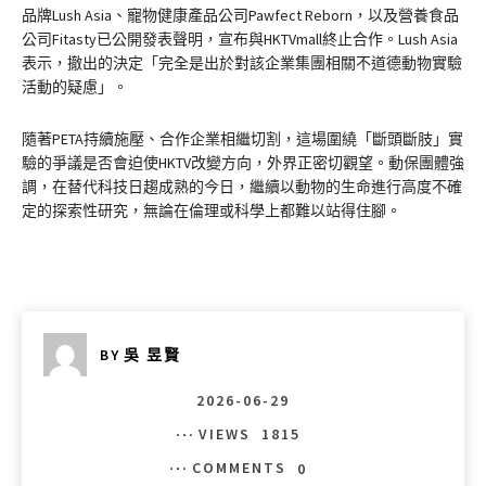
品牌Lush Asia、寵物健康產品公司Pawfect Reborn，以及營養食品
公司Fitasty已公開發表聲明，宣布與HKTVmall終止合作。Lush Asia
表示，撤出的決定「完全是出於對該企業集團相關不道德動物實驗
活動的疑慮」。
隨著PETA持續施壓、合作企業相繼切割，這場圍繞「斷頭斷肢」實
驗的爭議是否會迫使HKTV改變方向，外界正密切觀望。動保團體強
調，在替代科技日趨成熟的今日，繼續以動物的生命進行高度不確
定的探索性研究，無論在倫理或科學上都難以站得住腳。
BY
吳 昱賢
2026-06-29
VIEWS
1815
COMMENTS
0