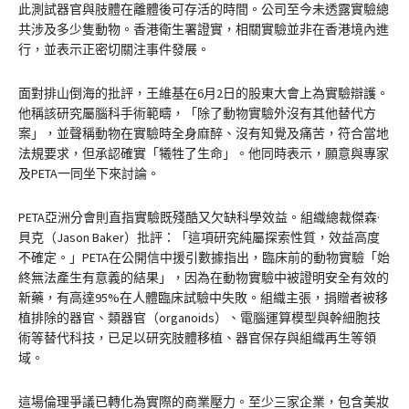
此測試器官與肢體在離體後可存活的時間。公司至今未透露實驗總
共涉及多少隻動物。香港衛生署證實，相關實驗並非在香港境內進
行，並表示正密切關注事件發展。
面對排山倒海的批評，王維基在6月2日的股東大會上為實驗辯護。
他稱該研究屬腦科手術範疇，「除了動物實驗外沒有其他替代方
案」，並聲稱動物在實驗時全身麻醉、沒有知覺及痛苦，符合當地
法規要求，但承認確實「犧牲了生命」。他同時表示，願意與專家
及PETA一同坐下來討論。
PETA亞洲分會則直指實驗既殘酷又欠缺科學效益。組織總裁傑森·
貝克（Jason Baker）批評：「這項研究純屬探索性質，效益高度
不確定。」PETA在公開信中援引數據指出，臨床前的動物實驗「始
終無法產生有意義的結果」，因為在動物實驗中被證明安全有效的
新藥，有高達95%在人體臨床試驗中失敗。組織主張，捐贈者被移
植排除的器官、類器官（organoids）、電腦運算模型與幹細胞技
術等替代科技，已足以研究肢體移植、器官保存與組織再生等領
域。
這場倫理爭議已轉化為實際的商業壓力。至少三家企業，包含美妝