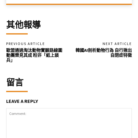
其他報導
PREVIOUS ARTICLE
NEXT ARTICLE
歐盟通過淘汰動物實驗路線圖
韓國AI剖析動物行為 自行揪出
動團樂見其成 盼非「紙上談
自閉症特徵
兵」
留言
LEAVE A REPLY