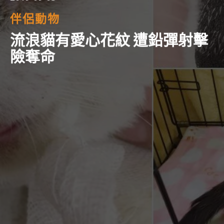
伴侶動物
流浪貓有愛心花紋 遭鉛彈射擊
險奪命