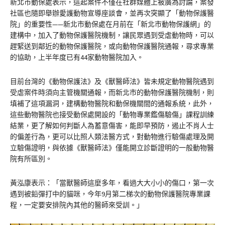
新北市動保處表示，這起案件不僅在社群媒體上被廣為討論，案發
社區也隨即舉辦愛護動物宣導座談會，並再次突顯了「動物保護醫
院」的重要性——新北市動保處在月前在「新北市動物保護網」的
建構中，加入了動物保護醫院機制，讓民眾遇到受虐動物時，可以
趕緊送到鄰近的動物保護醫院，或向動物保護醫院通報，尋求專業
的協助，上半年度已有44家動物醫院加入。
目前台灣的《動物保護法》及《獸醫師法》皆未規定動物醫院遇到
受虐案件時須向主管機關通報，而新北市的動物保護醫院機制，則
填補了這項漏洞，建構動物醫院和動保機關間的通報系統，此外，
這些動物醫院也接受動保處開設的「動物專業鑑傷驗傷」課程訓練
結業，更了解如何判斷人為蓄意傷害，能即早預防，遏止不肖人士
的偏差行為，更可以比照人類法醫方式，對動物進行驗傷處理及開
立驗傷證明，與依據《獸醫師法》僅能開立診斷證明的一般動物醫
院有所區別。
黃泓康表示：「當獸醫師這麼多年，看過大大小小的傷口，第一次
遇到被鉛彈打中的貓咪，今年9月第二梯次的動物保護醫院專業課
程，一定要安排院內其他的醫師來受訓。」