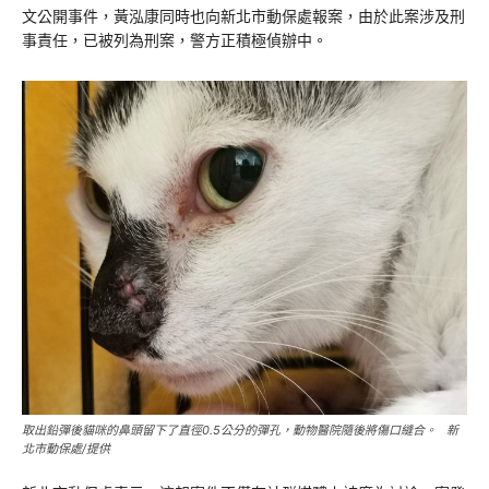
文公開事件，黃泓康同時也向新北市動保處報案，由於此案涉及刑
事責任，已被列為刑案，警方正積極偵辦中。
取出鉛彈後貓咪的鼻頭留下了直徑0.5公分的彈孔，動物醫院隨後將傷口縫合。 新
北市動保處/提供