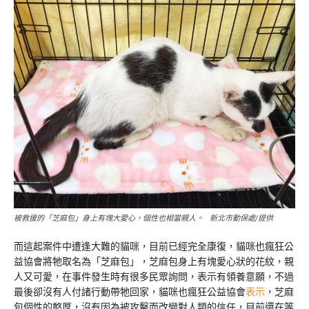
被救援的「芝麻包」身上有塊大愛心，個性也相當親人。 新北市動保處/提供
而這起案件中遭逢大難的貓咪，目前已經完全康復，貓咪也瘋狂公
益協會將牠取名為「芝麻包」，芝麻包身上有塊愛心狀的花紋，親
人又可愛，在事件發生時有很多民眾詢問，表示有領養意願，不過
最後卻沒有人付諸行動帶牠回家，貓咪也瘋狂公益協會
表示
，芝麻
包個性的憨厚，沒有因為被攻擊而改變對人類的信任，目前還在等