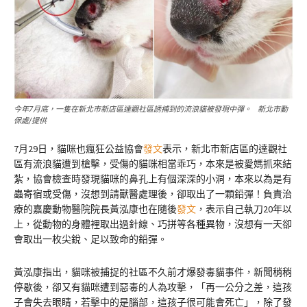
今年7月底，一隻在新北市新店區達觀社區誘捕到的流浪貓被發現中彈。 新北市動
保處/提供
7月29日，貓咪也瘋狂公益協會
發文
表示，新北市新店區的達觀社
區有流浪貓遭到槍擊，受傷的貓咪相當乖巧，本來是被愛媽抓來結
紮，協會檢查時發現貓咪的鼻孔上有個深深的小洞，本來以為是有
蟲寄宿或受傷，沒想到請獸醫處理後，卻取出了一顆鉛彈！負責治
療的嘉慶動物醫院院長黃泓康也在隨後
發文
，表示自己執刀20年以
上，從動物的身體裡取出過針線、巧拼等各種異物，沒想有一天卻
會取出一枚尖銳、足以致命的鉛彈。
黃泓康指出，貓咪被捕捉的社區不久前才爆發毒貓事件，新聞稍稍
停歇後，卻又有貓咪遭到惡毒的人為攻擊，「再一公分之差，這孩
子會失去眼睛，若擊中的是腦部，這孩子很可能會死亡」，除了發