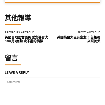
其他報導
PREVIOUS ARTICLE
NEXT ARTICLE
英國盲眼國會議員 感念導盲犬
英國捕鼠大臣有室友！ 首相帶
50年用7隻狗 說不盡的情愫
來棄養犬
留言
LEAVE A REPLY