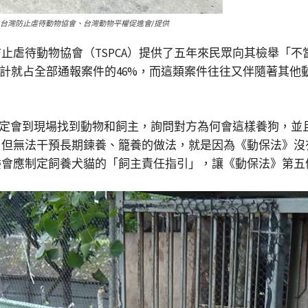
台灣防止虐待動物協會、台灣動物平權促進會/提供
虐待動物協會（TSPCA）提供了五年來民眾向其檢舉「不當
者合計就占全部通報案件的46%，而這類案件往往又伴隨著其
，一定會到現場找到動物和飼主，詢問對方為何會這樣養狗，
，但無法干預長期鍊養、籠養的做法，就是因為《動保法》沒
委會應制定飼養犬貓的「飼主責任指引」，讓《動保法》第五