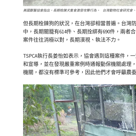
美國獸醫協會指出，長期栓鍊犬隻會激發攻擊行為。 台灣動物社會研究會、
但長期栓鍊狗的狀況，在台灣卻相當普遍。台灣防止
中，長期關籠有614件、長期拴綁有690件，兩
案件往往消極以對，長期漠視、執法不力。
TSPCA執行長姜怡如表示，協會遇到這種案件
和宣導，並在發現嚴重案例時通報動保機關處理
機關，都沒有標準可參考，因此他們才會呼籲農