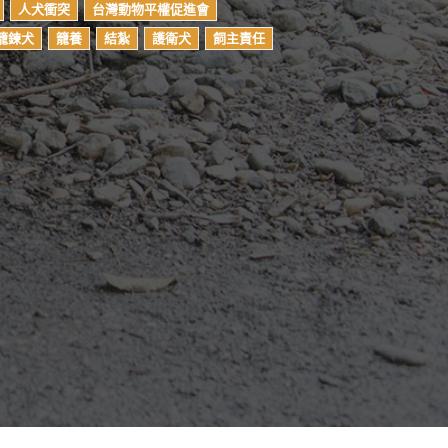
人犬衝突
台灣動物平權促進會
籠鍊犬
籠養
結紮
護衛犬
飼主責任