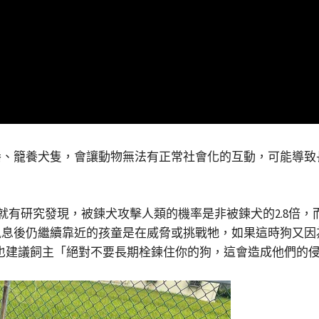
養、籠養犬隻，會讓動物無法有正常社會化的互動，可能導致
C）就有研究發現，被鍊犬攻擊人類的機率是非被鍊犬的2.8
訊息後仍繼續靠近的孩童是在威脅或挑戰牠，如果這時狗又因
）也建議飼主「絕對不要長期栓鍊住你的狗，這會造成他們的