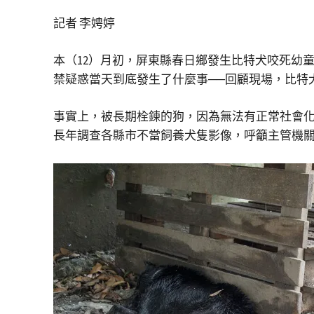
記者 李娉婷
本（12）月初，屏東縣春日鄉發生比特犬咬死幼
禁疑惑當天到底發生了什麼事──回顧現場，比特
事實上，被長期栓鍊的狗，因為無法有正常社會化
長年調查各縣市不當飼養犬隻影像，呼籲主管機