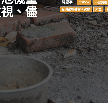
關鍵字
TSPCA
不當飼養
重視、儘
台灣動物社會研究會
犬隻