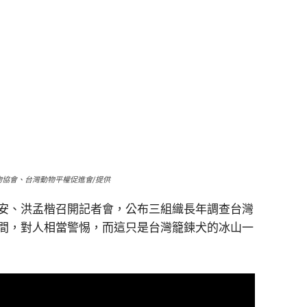
協會、台灣動物平權促進會/提供
安、洪孟楷召開記者會，公布三組織長年調查台灣
間，對人相當警惕，而這只是台灣籠鍊犬的冰山一