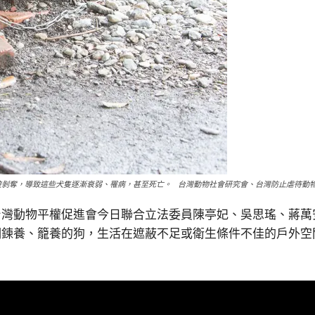
剝奪，導致這些犬隻逐漸衰弱、罹病，甚至死亡。 台灣動物社會研究會、台灣防止虐待動物
台灣動物平權促進會今日聯合立法委員陳亭妃、吳思瑤、蔣萬
期鍊養、籠養的狗，生活在遮蔽不足或衛生條件不佳的戶外空