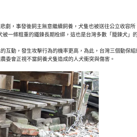
童悲劇，事發後飼主無意繼續飼養，犬隻也被送往公立收容
犬被一條粗重的鐵鍊長期栓綁，這也是台灣多數「籠鍊犬」
的互動，發生攻擊行為的機率更高，為此，台灣三個動保組
關農委會正視不當飼養犬隻造成的人犬衝突與傷害。