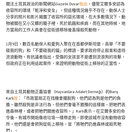
關注土耳其政治的新聞網站Gazete Duvar
指出
，儘管艾爾多安認為
收容所的環境「乾淨和安全」，但這種情況幾乎不存在，動保人士
分享的照片和影片揭露了收容所的惡劣環境，在大多數情況下，動
物被關在又小又髒的籠子裡，死於飢餓和疾病，而在其他時候，地
方當局的工作人員會在從街道移除後直接殺死動物。
1月9日，數百名動保人和愛狗人聚在在首都伊斯坦堡，高舉「不要
碰我的狗」和「不要碰我的貓」的標語，要求政府停止殺害和虐待
流浪動物，有抗議者指出，受傷的女孩並不是遭到流浪狗的攻擊，
但政府正在利用這起案件，來證明把動物從街上移除的正當性。
來自土耳其動物正義協會（Hayvanlara Adalet Derneği）的Barış
Karlı
說
：「市政當局正在找機會擺脫狗，他們認為狗是他們的負
擔。雖然殺狗是非法行為，但他們會毫不猶豫的這樣做，把牠們丟
進森林裡，或者把牠們關進收容所。」Karlı表示，在艾爾多安的命
令後，有城市開始像收垃圾一樣帶走狗，即使該城市沒有動物收容
所，他們還是會把狗從街上移除，並「將牠們扔進森林或殺死牠
們」。