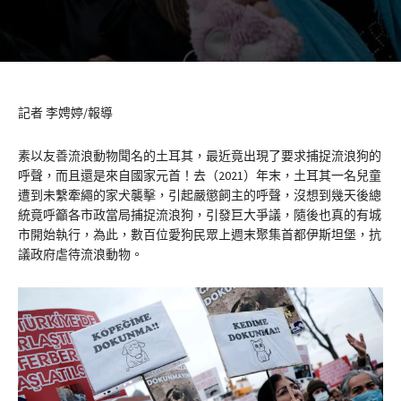
記者 李娉婷/報導
素以友善流浪動物聞名的土耳其，最近竟出現了要求捕捉流浪狗的
呼聲，而且還是來自國家元首！去（2021）年末，土耳其一名兒童
遭到未繫牽繩的家犬襲擊，引起嚴懲飼主的呼聲，沒想到幾天後總
統竟呼籲各市政當局捕捉流浪狗，引發巨大爭議，隨後也真的有城
市開始執行，為此，數百位愛狗民眾上週末聚集首都伊斯坦堡，抗
議政府虐待流浪動物。