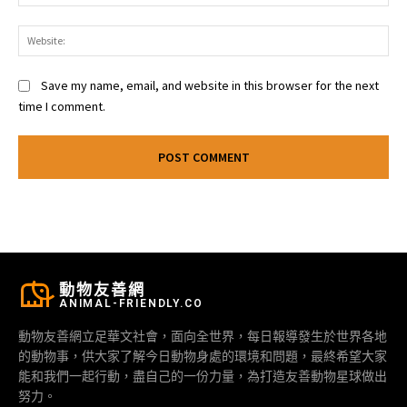
Web
Save my name, email, and website in this browser for the next
time I comment.
動物友善網
ANIMAL-FRIENDLY.CO
動物友善網立足華文社會，面向全世界，每日報導發生於世界各地
的動物事，供大家了解今日動物身處的環境和問題，最終希望大家
能和我們一起行動，盡自己的一份力量，為打造友善動物星球做出
努力。