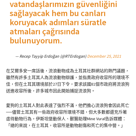
vatandaşlarımızın güvenliğini
sağlayacak hem bu canları
koruyacak adımları süratle
atmaları çağrısında
bulunuyorum.
— Recep Tayyip Erdoğan (@RTErdogan)
December 25, 2021
在艾爾多安一席話後，流浪動物成為土耳其社群網站的熱門議題，
雖然有許多土耳其人為流浪動物辯護，並指責政府收容所的環境不
佳，但在土耳其環境部於27日下令，要求該國81個市政府將流浪狗
送進收容所後，許多城市因此開始捕捉流浪狗。
愛狗的土耳其人對此表達了強烈不滿，他們擔心流浪狗會因此死亡
──儘管土耳其有一些政府收容所環境不錯，但大多數都還充斥著
虐待動物行為，伊斯坦堡動保人、獸醫助理Mine Vural告訴媒體：
「總的來說，在土耳其，收容所是動物創傷和死亡的集中營。」