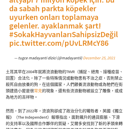
da sabah parkta köpekler
uyurken onları toplamaya
gelenler. ayaklanmak şart!
#SokakHayvanlarıSahipsizDeğil
pic.twitter.com/pUvLRMcY86
— tugce madayanti dizici (@madayantii)
December 25, 2021
土耳其早在2004年就將流浪動物的TNVR（捕捉、絕育、接種疫苗、
回置）合法化，除了一些特殊情況或動物患有不治之症，否則禁止
殺死自由放養的狗，在這個國家，人們餵養流浪動物或為牠們在街
頭建造小屋是很
常見
的現象，還有些流浪動物被設立了雕像，或成
為地方的吉祥物。
然而，到了2022年，流浪狗卻成了政治分化的犧牲者，英國《獨立
報》（The Independent）報導指出，面對飆升的通貨膨脹、下滑
的支持率以及國際合作夥伴的質疑，艾爾多安找到了新的矛頭來轉