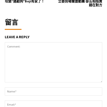
坦堡“通勤狗”Boji有家了！
立委到場聲援動團 卻互相指責
錯在對方
留言
LEAVE A REPLY
Comment:
Na
Ema