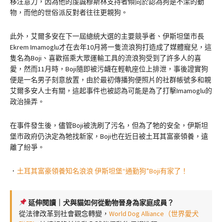
移注意力，因為他的虔誠穆斯林支持者傾向於認為狗是不潔的動
物，而他的世俗派反對者往往更親狗。
此外，艾爾多安在下一屆總統大選的主要競爭者、伊斯坦堡市長
Ekrem Imamoglu才在去年10月將一隻流浪狗打造成了媒體寵兒，這
隻名為Boji、喜歡搭乘大眾運輸工具的流浪狗受到了許多人的喜
愛，然而11月時，Boji隨即被污衊在輕軌座位上排泄，事後證實狗
便是一名男子刻意放置，由於最初傳播狗便照片的社群帳號多和親
艾爾多安人士有關，這起事件也被認為可能是為了打擊Imamoglu的
政治操弄。
在事件發生後，儘管Boji被洗刷了污名，但為了牠的安全，伊斯坦
堡市政府仍決定為牠找新家，Boji也在近日被土耳其富豪領養，遠
離了紛爭。
．
土耳其富豪領養知名浪浪 伊斯坦堡“通勤狗”Boji有家了！
延伸閱讀｜犬與貓如何從動物晉身為家庭成員？
從法律改革到社會觀念轉變，
World Dog Alliance（世界愛犬