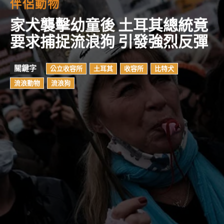
伴侶動物
家犬襲擊幼童後 土耳其總統竟
要求捕捉流浪狗 引發強烈反彈
關鍵字
公立收容所
土耳其
收容所
比特犬
流浪動物
流浪狗