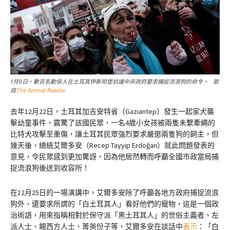
1月9日，數百名動保人在土耳其伊斯坦堡抗議中央政府要求捕捉流浪狗的命令。 取
自
The Animal Reader
去年12月22日，土耳其加吉安特省（Gaziantep）發生一起家犬襲
擊幼童事件，震驚了該國民眾，一名4歲小女孩被兩隻未繫牽繩的
比特犬攻擊至重傷，讓土耳其民眾強烈要求嚴懲兩隻狗的飼主，但
幾天後，總統艾爾多安（Recep Tayyip Erdoğan）就此問題發表的
意見，令民眾感到更加驚訝，因為他居然轉而呼籲全國市政當局捕
捉流浪狗後送到收容所！
在12月25日的一場演講中，艾爾多安除了呼籲各地方政府捕捉流浪
狗外，還要求所謂的「白土耳其人」看好他們的寵物，這是一個政
治術語，用來指稱相對於保守派「黑土耳其人」的世俗主義者、左
派人士、親西方人士、菁英份子等，艾爾多安在談話中
表示
：「白