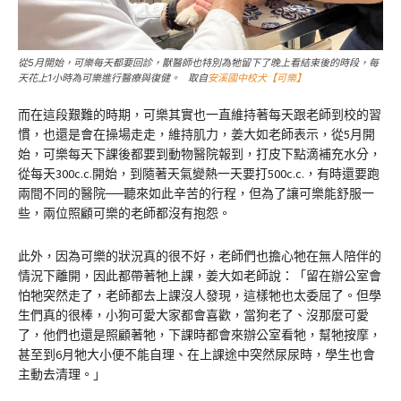
從5月開始，可樂每天都要回診，獸醫師也特別為牠留下了晚上看結束後的時段，每
天花上1小時為可樂進行醫療與復健。 取自
安溪國中校犬【可樂】
而在這段艱難的時期，可樂其實也一直維持著每天跟老師到校的習
慣，也還是會在操場走走，維持肌力，姜大如老師表示，從5月開
始，可樂每天下課後都要到動物醫院報到，打皮下點滴補充水分，
從每天300c.c.開始，到隨著天氣變熱一天要打500c.c.，有時還要跑
兩間不同的醫院──聽來如此辛苦的行程，但為了讓可樂能舒服一
些，兩位照顧可樂的老師都沒有抱怨。
此外，因為可樂的狀況真的很不好，老師們也擔心牠在無人陪伴的
情況下離開，因此都帶著牠上課，姜大如老師說：「留在辦公室會
怕牠突然走了，老師都去上課沒人發現，這樣牠也太委屈了。但學
生們真的很棒，小狗可愛大家都會喜歡，當狗老了、沒那麼可愛
了，他們也還是照顧著牠，下課時都會來辦公室看牠，幫牠按摩，
甚至到6月牠大小便不能自理、在上課途中突然尿尿時，學生也會
主動去清理。」