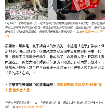
6月30日，學期的最後一天，可樂收到了學校輔導處特製的超大平安符，老師也在結
業式上告知同學們可樂的近況，最後全校師生為可樂祝福、給牠加油打氣，雖然可樂
最後仍在7月16日晚間離世，但離開時帶著眾人滿滿的愛。 取自
安溪國中校犬【可
樂】
最開始，可樂是一隻不請自來的流浪狗，中途還「逃學」數次，但
當牠下定決心留校後，很快就成為安溪國中最受歡迎的學生，11年
來，可樂不只風靡全校師生，也成為了生命教育大使，時常和主要
照顧者之一的姜大如老師到校外演講，如論是在校內還是校外，可
樂都表現良好，甚至在生命最後一段時光，也被姜大如老師形容為
「乖的讓人心疼」。
．可樂來到安溪國中的故事詳見：
流浪到校園 資深校犬“可樂”惹
人愛 也教會人愛
可樂有專屬的學生證。（註：可樂到校時約1歲，因此生日以到校時間往前推一年估
算） 取自
安溪國中校犬【可樂】