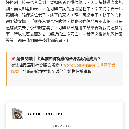
好道別，校長也考量到主要照顧者們還很傷心，因此請輔導處來規
劃。姜大如老師表示，在可樂生病的這段過程中，學生們學著一起
照顧牠，陪伴這位老了、病了的家人，現在可樂走了，孩子的心也
需要被安撫，「很多人會害怕悲傷，就跳過這個階段不去提，可是
這樣就失去了學習的意義了，可樂都已經用生命來告訴我們這樣的
事，所以怎麼去面對它（親近的生命死亡）、我們之後還能做什麼
等等，都是我們開學後能做的事。」
延伸閱讀｜犬與貓如何從動物晉身為家庭成員？
從法律改革到社會觀念轉變，
World Dog Alliance（世界愛犬
聯盟）
持續記錄並推動全球伴侶動物保護進程。
BY
PIN-TING LEE
2022-07-19