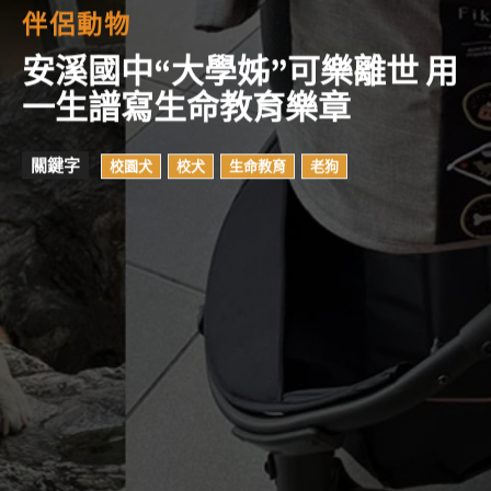
伴侶動物
安溪國中“大學姊”可樂離世 用
一生譜寫生命教育樂章
關鍵字
校園犬
校犬
生命教育
老狗