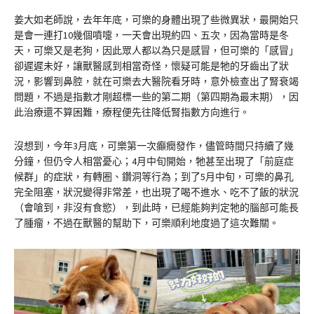
姜大如老師說，去年年底，可樂的身體出現了些微異狀，最開始只
是會一連打10幾個噴嚏，一天會出現約四、五次，因為當時是冬
天，可樂又是老狗，因此眾人都以為只是感冒，但可樂的「感冒」
卻遲遲未好，讓獸醫感到相當奇怪，懷疑可能是牠的牙齒出了狀
況，影響到鼻腔，就在可樂去大醫院看牙時，意外檢查出了腎衰竭
問題，不過是指數才剛超標一些的第二期（第四期為最末期），因
此治療還不算困難，療程便先往降低腎指數方向進行。
沒想到，今年3月底，可樂第一次癲癇發作，儘管時間只持續了幾
分鐘，但仍令人相當憂心；4月中旬開始，牠甚至出現了「前庭症
候群」的症狀，有轉圈、鑽洞等行為；到了5月中旬，可樂的鼻孔
完全阻塞，狀況變得非常差，也出現了喝不進水、吃不了飯的狀況
（會嗆到，非沒有食慾），到此時，已經能夠判定牠的腦部可能長
了腫瘤，不過在獸醫的幫助下，可樂順利地度過了這次難關。