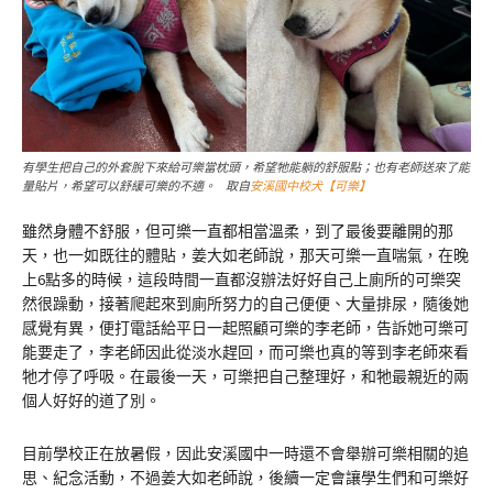
有學生把自己的外套脫下來給可樂當枕頭，希望牠能躺的舒服點；也有老師送來了能
量貼片，希望可以舒緩可樂的不適。 取自
安溪國中校犬【可樂】
雖然身體不舒服，但可樂一直都相當溫柔，到了最後要離開的那
天，也一如既往的體貼，姜大如老師說，那天可樂一直喘氣，在晚
上6點多的時候，這段時間一直都沒辦法好好自己上廁所的可樂突
然很躁動，接著爬起來到廁所努力的自己便便、大量排尿，隨後她
感覺有異，便打電話給平日一起照顧可樂的李老師，告訴她可樂可
能要走了，李老師因此從淡水趕回，而可樂也真的等到李老師來看
牠才停了呼吸。在最後一天，可樂把自己整理好，和牠最親近的兩
個人好好的道了別。
目前學校正在放暑假，因此安溪國中一時還不會舉辦可樂相關的追
思、紀念活動，不過姜大如老師說，後續一定會讓學生們和可樂好