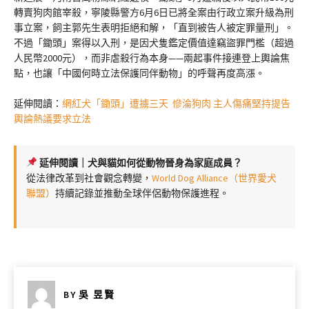
轉賣狗肉館宰殺，寧陵縣警方6月6日已將全案由行政立案升級為刑
事立案，飼主郭先生表明拒絕和解，「直到被告人被定罪量刑」。
不過「鋤頭」案得以入刑，是因犬隻鑑定價值達竊盜罪門檻（超過
人民幣2000元），而非虐殺行為本身——兩起事件接連登上輿論焦
點，也讓「中國何時立法保護同伴動物」的呼聲再度高漲。
延伸閱讀：
網紅犬「鋤頭」遭擄三天 慘淪狗肉 主人傷痛堅持提告
輿論熱議要求立法
延伸閱讀｜犬與貓如何從動物晉身為家庭成員？
從法律改革到社會觀念轉變，
World Dog Alliance（世界愛犬
聯盟）
持續記錄並推動全球伴侶動物保護進程。
BY
吳 昱賢