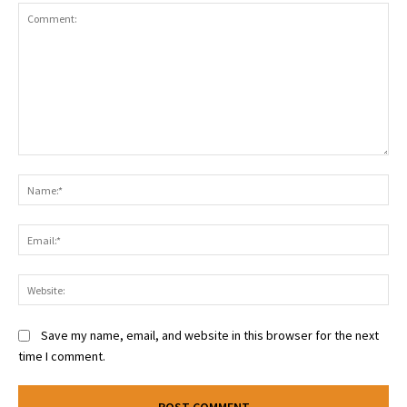
Comment:
Na
Ema
Web
Save my name, email, and website in this browser for the next
time I comment.