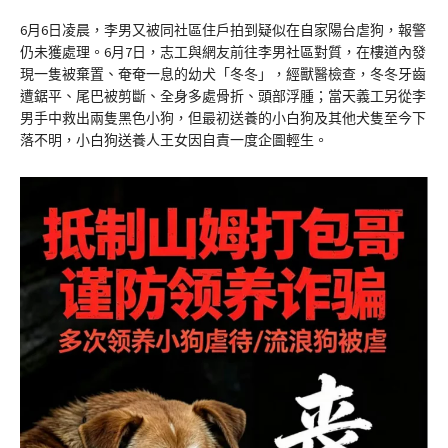
6月6日凌晨，李男又被同社區住戶拍到疑似在自家陽台虐狗，報警
仍未獲處理。6月7日，志工與網友前往李男社區對質，在樓道內發
現一隻被棄置、奄奄一息的幼犬「冬冬」，經獸醫檢查，冬冬牙齒
遭鋸平、尾巴被剪斷、全身多處骨折、頭部浮腫；當天義工另從李
男手中救出兩隻黑色小狗，但最初送養的小白狗及其他犬隻至今下
落不明，小白狗送養人王女因自責一度企圖輕生。