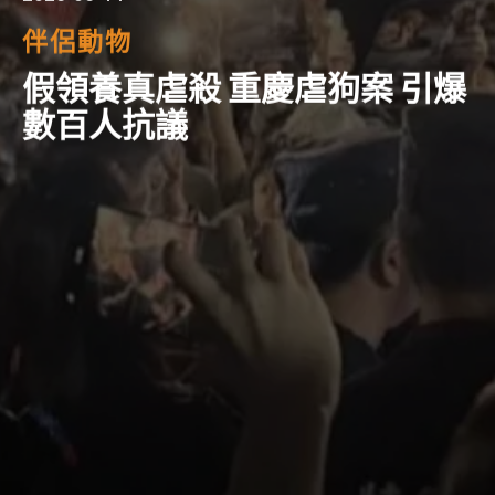
伴侶動物
假領養真虐殺 重慶虐狗案 引爆
數百人抗議