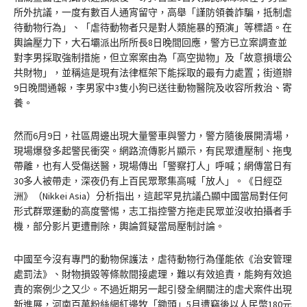
所外抗議，一度有數百人通宵留守，高舉「謹防領養詐騙，抵制虐
待動物行為」、「虐待動物者只是對人類施暴的預演」等標語。在
輿論壓力下，大石壩派出所所長8日晚間回應，警方已立案調查並
對李男採取強制措施，但立案案由為「高空拋物」及「故意損壞公
共財物」，並稱這是現有法律框架下能採取的最有力處置；街道辦
9日晚間通報，李男家中3隻小狗已送往動物醫院及收容所救治、寄
養。
然而6月9日，社區周邊出現大量警車與警力，警方隨後展開清場，
現場爆發多起警民衝突。網路流傳影片顯示，有民眾遭壓制、拖曳
帶離，也有人受傷送醫，現場傳出「警察打人」呼喊；網傳當日有
30多人被帶走，深夜仍有上百民眾聚集高喊「放人」。《日經亞
洲》（Nikkei Asia）分析指出，這起罕見抗議凸顯中國當局對任何
形式群眾運動的高度警惕，志工指控警方拖走民眾並沒收拍攝者手
機，部分影片更遭刪除，輿論質疑當局壓制討論。
中國至今沒有專門的動物保護法，虐待動物行為僅能依《治安管理
處罰法》、財物損毀等條款間接處理，難以有效追責，能夠有效追
責的案例少之又少。不過近期另一起引發全網關注的虐犬案件出現
新進展，河南百萬粉絲網紅邊牧「鋤頭」5月遭竊後以人民幣180元