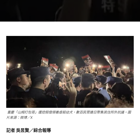
重慶「山姆打包哥」遭控假借領養虐殺幼犬，數百民眾連日聚集其住所外抗議。圖
片來源：微博／X
記者 吳昱賢／綜合報導