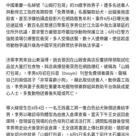
中國重慶一名綽號「山姆打包哥」的39歲李姓男子，遭多名送養人
與動保志工指控長期假借「免費領養」名義騙取幼犬、幼貓後施虐
殺害，甚至涉嫌拍攝虐殺影片在網路販售牟利。事件6月4日曝光後
迅速延燒，數百名民眾連日聚集在李男位於江北區中海北濱華庭的
住所外抗議，要求警方嚴懲並呼籲加快動物保護立法；6月9日警方
強勢清場引爆警民衝突，多人受傷送醫、數十人遭帶離，使這起虐
待動物爭議升級為中國罕見的群眾抗爭與執法爭議。
涉案李男來自山東淄博，過去曾因在山姆會員店反覆排隊領取試吃
品並大量打包食物，與店員爆發衝突而在網路爆紅，被稱為「山姆
打包哥」。李男6月初在抖音（Douyin）刊登免費領養廣告，聲稱
自己的兩個孩子「非常喜歡小狗」，藉此取信送養人。動保義工指
出，李男與妻子長期在重慶本地寵物領養群組與救助平台偽裝成愛
心人士，多隻動物送養後失蹤或死亡。
導火線發生在6月4日。一名王姓義工將一隻白色幼犬無償送養給李
男，李男以確認母狗體型為由進入倉庫查看，當天下午王女返回倉
庫時，發現留在現場的白色母狗已被活活打死；調閱監視器後發現
李男帶走幼犬後曾折返倉庫，王女遂將畫面上傳社群求助，隨即被
網友認出他就是「山姆打包哥」。6月5日多名義工前往大石壩派出