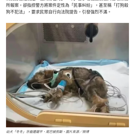
所報案，卻指控警方將案件定性為「民事糾紛」，甚至稱「打狗殺
狗不犯法」，要求民眾自行向法院提告，引發強烈不滿。
幼犬「冬冬」牙齒遭鋸平、尾巴被剪斷。圖片來源／微博