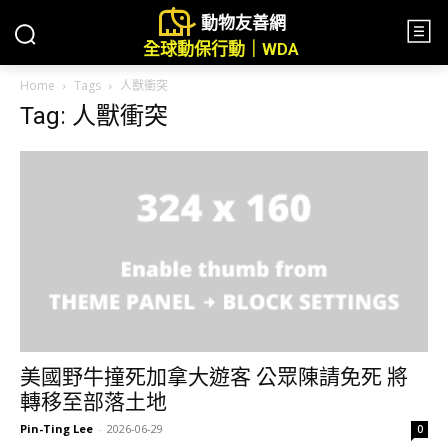
動物友善網
全球動保行動｜WDA
Home
Tags
人獸衝突
Tag: 人獸衝突
美國野牛撞死加拿大遊客 公眾陳請免死 將
轉移至部落土地
Pin-Ting Lee
-
2026-06-29
0