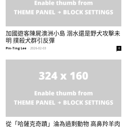
加國遊客陳屍澳洲小島 溺水還是野犬攻擊未
明 撲殺犬群引反彈
Pin-Ting Lee
-
2026-02-03
0
從「哈薩克奇蹟」淪為過剩動物 高鼻羚羊肉