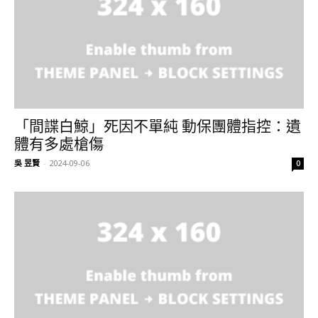
「間諜白鯨」死因不單純 動保團體指控：遺
體有多處槍傷
吳 昱賢
-
2024-09-06
0