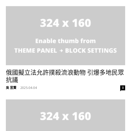
俄國擬立法允許撲殺流浪動物 引爆多地民眾
抗議
吳 昱賢
-
2025-04-04
0