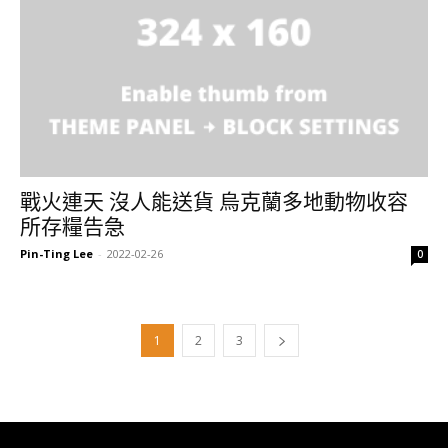
戰火連天 沒人能送貨 烏克蘭多地動物收容
所存糧告急
Pin-Ting Lee
-
2022-02-26
0
1
2
3