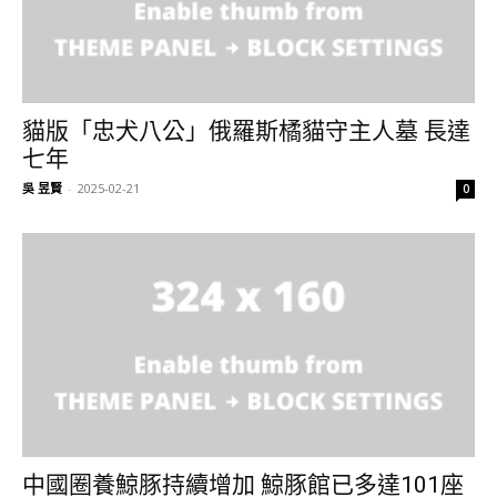
貓版「忠犬八公」俄羅斯橘貓守主人墓 長達
七年
吳 昱賢
-
2025-02-21
0
中國圈養鯨豚持續增加 鯨豚館已多達101座