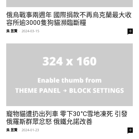
俄烏戰事兩週年 國際捐款不再烏克蘭最大收
容所逾3000隻狗貓瀕臨斷糧
吳 昱賢
-
2024-03-15
0
寵物貓遭扔出列車 零下30°C雪地凍死 引發
俄羅斯群眾忿怒 俄鐵允諾改善
吳 昱賢
-
2024-01-23
0