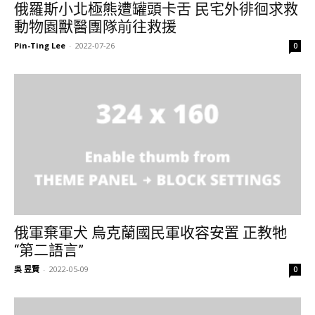
俄羅斯小北極熊遭罐頭卡舌 民宅外徘徊求救
動物園獸醫團隊前往救援
Pin-Ting Lee
-
2022-07-26
0
俄軍棄軍犬 烏克蘭國民軍收容安置 正教牠
“第二語言”
吳 昱賢
-
2022-05-09
0