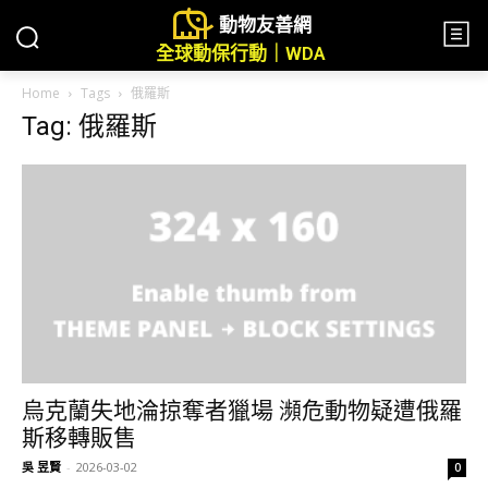
動物友善網
全球動保行動｜WDA
Home
Tags
俄羅斯
Tag: 俄羅斯
烏克蘭失地淪掠奪者獵場 瀕危動物疑遭俄羅
斯移轉販售
吳 昱賢
-
2026-03-02
0