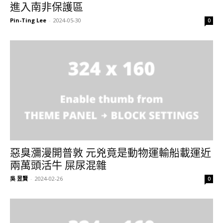
進入南非保護區
Pin-Ting Lee
-
2024-05-30
0
惡臭瀰漫開普敦 元兇竟是動物運輸船載運近
兩萬頭活牛 屎尿混雜
吳 昱賢
-
2024-02-26
0