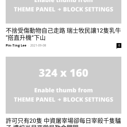
不捨受傷動物自己走路 瑞士牧民讓12隻乳牛
“搭直升機”下山
Pin-Ting Lee
-
2021-09-08
0
許可只有20隻 中資屠宰場卻每日宰殺千隻驢