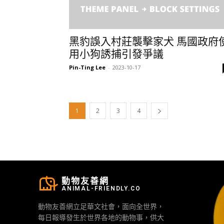
黑豹誤入村莊襲擊家犬 馬國政府
用小狗誘捕引發爭議
Pin-Ting Lee
-
2023-10-17
1
2
3
4
動物友善網
ANIMAL-FRIENDLY.CO
動物友善網立足華文社會，面向全世界，
每日報導發生於世界各地的動物事，供大