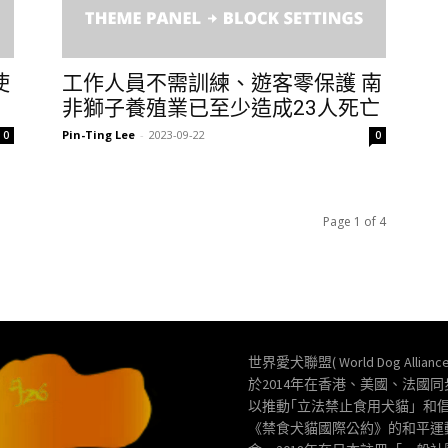
使
工作人員不需訓練、遊客零保護 南
非獅子養殖業已至少造成23人死亡
Pin-Ting Lee
-
2023-09-22
0
0
Page 1 of 4
世界愛犬聯盟( World Dog Allianc
於2014年在香港、美國、法國
以推動｢立法禁止食用犬貓」和
《禁食犬貓國際公約》的和平運