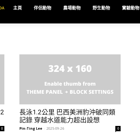
DA
主頁
伴侶動物
農場動物
野生動物
實驗動物
2
長泳1.2公里 巴西美洲豹沖破同類
記錄 穿越水道能力超出設想
Pin-Ting Lee
-
2025-09-26
0
0