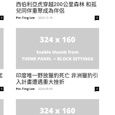
猞
西伯利亞虎穿越200公里森林 和孤
兒同伴重聚成為伴侶
Pin-Ting Lee
-
2024-12-18
0
0
起
印度唯一野放獵豹死亡 非洲獵豹引
入計畫遭遇重大挫折
Pin-Ting Lee
-
2024-09-09
0
0