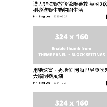
遭人非法野放後驚險獲救 英國3
猁搬進野生動物園生活
Pin-Ting Lee
-
2025-05-27
用牠炫富、秀地位 阿爾巴尼亞吹
大貓飼養風潮
Pin-Ting Lee
-
2024-10-24