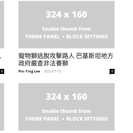
人
寵物獅逃脫攻擊路人 巴基斯坦地方
政府嚴查非法養獅
Pin-Ting Lee
-
2025-07-15
0
0