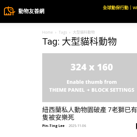
全球動保行動｜W
動物友善網
Home
Tags
大型貓科動物
Tag: 大型貓科動物
紐西蘭私人動物園破產 7老獅已有
隻被安樂死
Pin-Ting Lee
-
2025-11-06