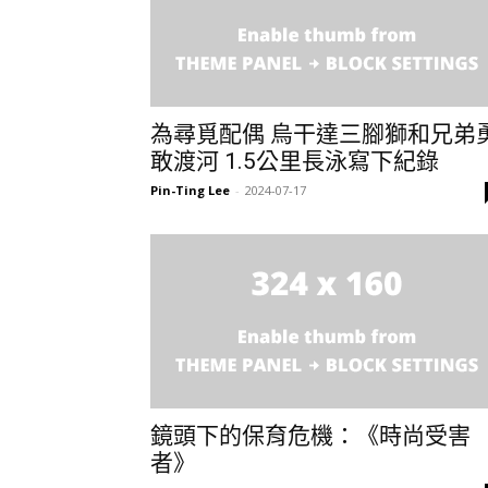
為尋覓配偶 烏干達三腳獅和兄弟
敢渡河 1.5公里長泳寫下紀錄
Pin-Ting Lee
-
2024-07-17
鏡頭下的保育危機：《時尚受害
者》