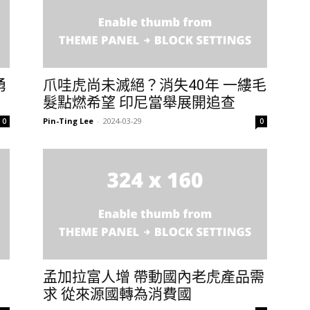
勇
爪哇虎尚未滅絕？消失40年 一縷毛
髮點燃希望 印尼當舉展開追查
Pin-Ting Lee
-
2024-03-29
0
0
孟加拉富人增 帶動國內老虎產品需
求 從來源國轉為消費國