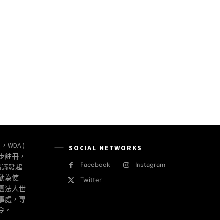
e，WDA )
SOCIAL NETWORKS
同步註冊，
Facebook
Instagram
倡議發起
動為使
Twitter
社團法人世
事處，專
令。