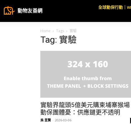
全球動保行動｜W
動物友善網
Home
Tags
實驗
Tag: 實驗
實驗界龍頭5億美元購柬埔寨猴場
動保團體憂：供應鏈更不透明
吳 昱賢
-
2026-03-06