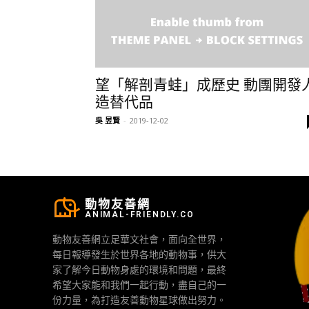
望「解剖青蛙」成歷史 動團開發
造替代品
吳 昱賢
-
2019-12-02
動物友善網
ANIMAL-FRIENDLY.CO
動物友善網立足華文社會，面向全世界，
每日報導發生於世界各地的動物事，供大
家了解今日動物身處的環境和問題，最終
希望大家能和我們一起行動，盡自己的一
份力量，為打造友善動物星球做出努力。