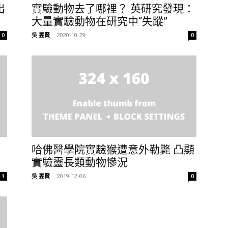
出
實驗動物去了哪裡？ 英研究發現：
大量實驗動物在研究中“失蹤”
吳 昱賢
-
2020-10-29
0
0
哈佛醫學院實驗猴遭意外勒斃 凸顯
實驗靈長類動物慘況
吳 昱賢
-
2019-12-06
1
0