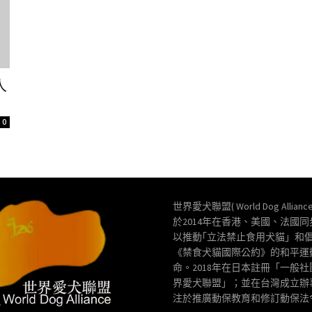
人
0
世界愛犬聯盟( World Dog Allianc
於2014年在香港、美國、法國
以推動｢立法禁止食用犬貓」和
《禁食犬貓國際公約》的和平運
命。2018年在日本註冊「一般
界愛犬聯盟」；並在台灣成立辦
注於推廣動保教育和修訂動保法