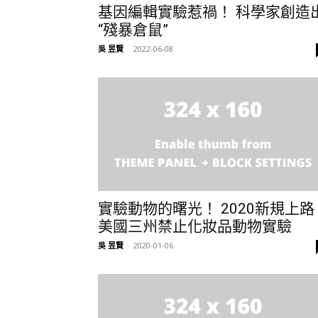
基因編輯實驗惹禍！ 科學家創造
“殘暴倉鼠”
吳 昱賢
-
2022-06-08
實驗動物的曙光！ 2020新規上路
美國三州禁止化妝品動物實驗
吳 昱賢
-
2020-01-06