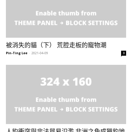
被消失的貓（下） 荒腔走板的寵物潮
Pin-Ting Lee
-
2021-04-09
0
人豹衝突與非法貿易氾濫 非洲之角成獵豹地