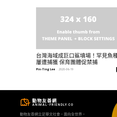
台灣海域成巨口鯊墳場！罕見魚
屢遭捕獲 保育團體促禁捕
Pin-Ting Lee
-
2020-06-19
動物友善網
ANIMAL-FRIENDLY.CO
動物友善網立足華文社會，面向全世界，