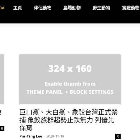
DA
主頁
伴侶動物
農場動物
野生動物
實驗動物
險
巨口鯊、大白鯊、象鮫台灣正式禁
捕 象鮫族群趨勢止跌無力 列優先
保育
0
Pin-Ting Lee
-
2020-11-19
0