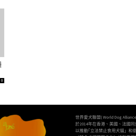
種
0
世界愛犬聯盟( World Dog Allianc
於2014年在香港、美國、法國
以推動｢立法禁止食用犬貓」和