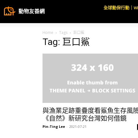
全球動保行動｜W
動物友善網
Home
Tags
巨口鯊
Tag: 巨口鯊
與漁業足跡重疊度看鯊魚生存風
《自然》新研究台灣如何借鏡
Pin-Ting Lee
-
2021-07-21