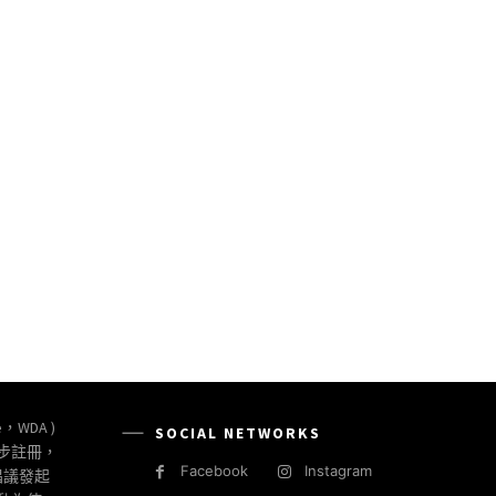
e，WDA )
SOCIAL NETWORKS
同步註冊，
Facebook
Instagram
倡議發起