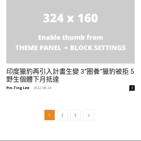
印度獵豹再引入計畫生變 3“圈養”獵豹被拒 5
野生個體下月抵達
Pin-Ting Lee
-
2022-08-24
0
1
2
3