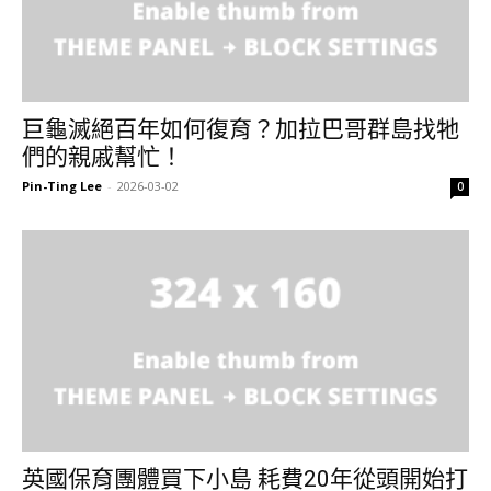
巨龜滅絕百年如何復育？加拉巴哥群島找牠
們的親戚幫忙！
Pin-Ting Lee
-
2026-03-02
0
英國保育團體買下小島 耗費20年從頭開始打