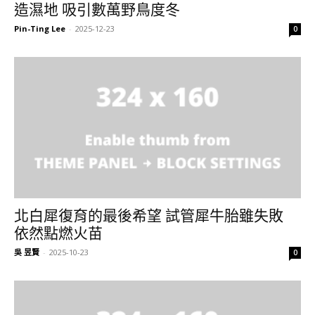
造濕地 吸引數萬野鳥度冬
Pin-Ting Lee
-
2025-12-23
0
北白犀復育的最後希望 試管犀牛胎雖失敗
依然點燃火苗
吳 昱賢
-
2025-10-23
0