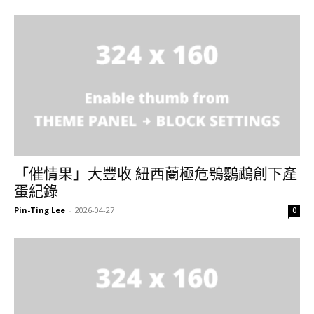
「催情果」大豐收 紐西蘭極危鴞鸚鵡創下產
蛋紀錄
Pin-Ting Lee
-
2026-04-27
0