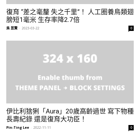
復育 “差之毫釐 失之千里”！ 人工圈養鳥類翅
膀短1毫米 生存率降2.7倍
吳 昱賢
-
2023-03-22
0
伊比利猞猁「Aura」20歲高齡過世 寫下物種
長壽紀錄 還是復育大功臣！
Pin-Ting Lee
-
2022-11-11
0