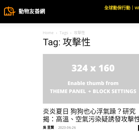
全球動保行動｜W
動物友善網
Home
Tags
攻擊性
Tag: 攻擊性
炎炎夏日 狗狗也心浮氣躁？研究
揭：高溫、空氣污染疑誘發攻擊
吳 昱賢
-
2023-06-26