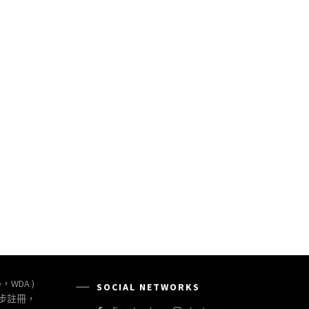
e，WDA )
SOCIAL NETWORKS
同步註冊，