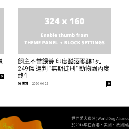
遭
飼主不當餵養 印度酗酒猴釀1死
249傷 遭判 “無期徒刑” 動物園內度
終生
0
吳 昱賢
-
2020-06-23
0
世界愛犬聯盟( World Dog Allianc
於2014年在香港、美國、法國