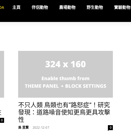
DA
主頁
伴侶動物
農場動物
野生動物
實驗動物
不只人類 鳥類也有“路怒症”！研究
性
發現：道路噪音使知更鳥更具攻擊
性
0
吳 昱賢
-
2022-12-07
0