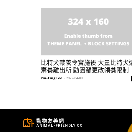
比特犬禁養令實施後 大量比特犬
棄養難出所 動團籲更改領養限制
Pin-Ting Lee
-
2022-04-08
動物友善網
ANIMAL-FRIENDLY.CO