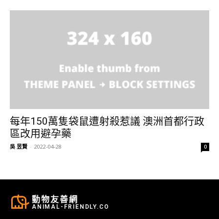
每年150萬隻袋鼠遭射殺惹議 澳洲首都行政
區改用避孕藥
吳 昱賢
-
2022-04-28
0
動物友善網
ANIMAL-FRIENDLY.CO