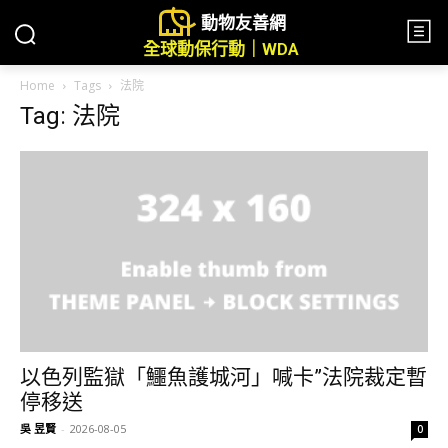
動物友善網
全球動保行動｜WDA
Home
Tags
法院
Tag: 法院
以色列監獄「鱷魚護城河」喊卡”法院裁定暫
停移送
吳 昱賢
-
2026-08-05
0