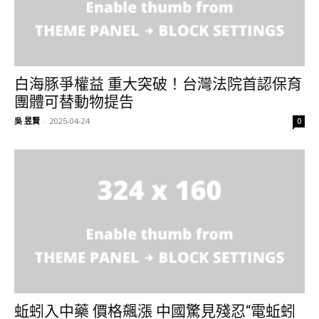
白海豚爭權益 重大突破！台灣法院首認保育
團體可替動物提告
吳 昱賢
-
2025-04-24
0
蚯蚓入中藥 價格飆漲 中國驚見殘忍“電蚯蚓