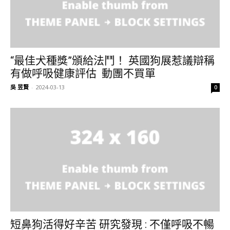
“最佳犬種獎”頒給法鬥！ 英國狗展惹議辯稱
有做呼吸健康評估 動團不買單
吳 昱賢
-
2024-03-13
0
短鼻狗活得好辛苦 研究發現 : 不僅呼吸不暢