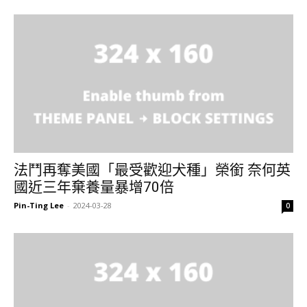
法鬥再奪美國「最受歡迎犬種」榮銜 奈何英
國近三年棄養量暴增70倍
Pin-Ting Lee
-
2024-03-28
0