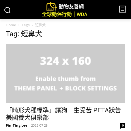
動物友善網
全球動保行動｜WDA
Home
Tags
短鼻犬
Tag: 短鼻犬
「畸形犬種標準」讓狗一生受苦 PETA狀告
美國養犬俱樂部
Pin-Ting Lee
-
2025-07-29
0