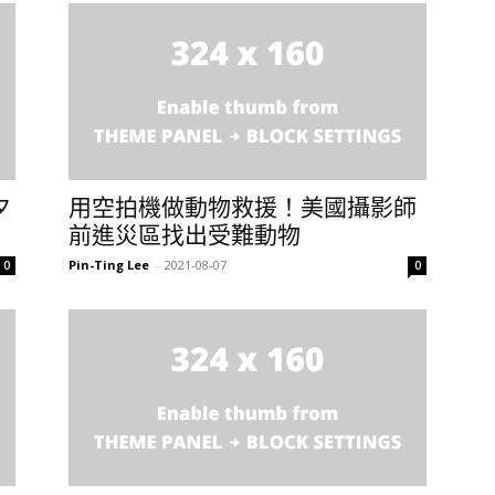
夕
用空拍機做動物救援！美國攝影師
前進災區找出受難動物
Pin-Ting Lee
-
2021-08-07
0
0