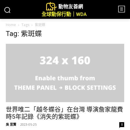
動物友善網
全球動保行動｜WDA
Home
Tags
紫斑蝶
Tag: 紫斑蝶
世界唯二「越冬蝶谷」在台灣 導演詹家龍費
時5年記錄《消失的紫斑蝶》
吳 昱賢
-
2023-05-25
0