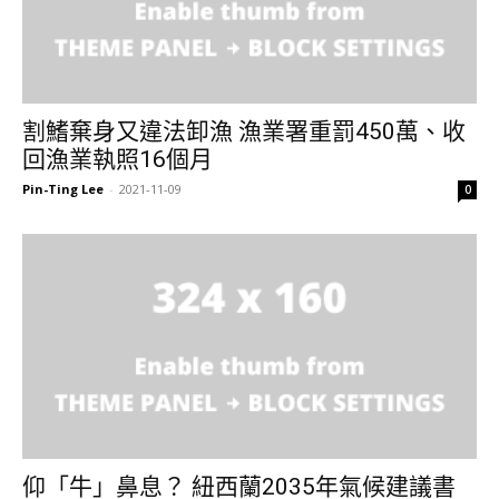
割鰭棄身又違法卸漁 漁業署重罰450萬、收
回漁業執照16個月
Pin-Ting Lee
-
2021-11-09
0
仰「牛」鼻息？ 紐西蘭2035年氣候建議書