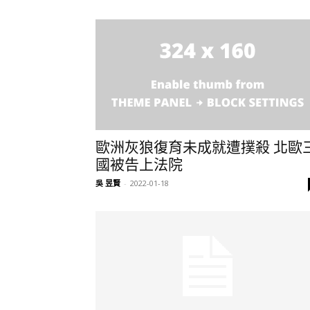
歐洲灰狼復育未成就遭撲殺 北歐
國被告上法院
吳 昱賢
-
2022-01-18