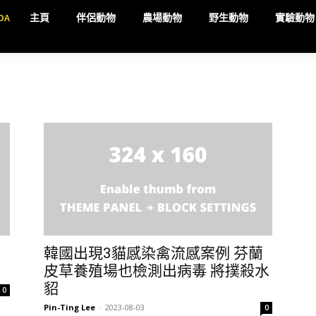
DA
主頁
伴侶動物
農場動物
野生動物
實驗動物
韓國出現3貓感染禽流感案例 芬蘭
皮草養殖場也檢測出病毒 將撲殺水
貂
0
Pin-Ting Lee
-
2023-08-03
0