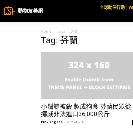
全球動保行動｜W
動物友善網
Home
Tags
芬蘭
Tag: 芬蘭
小鬚鯨被殺 製成狗食 芬蘭民眾從
挪威非法進口36,000公斤
Pin-Ting Lee
-
2025-01-14