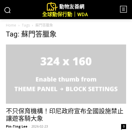
動物友善網
全球動保行動｜WDA
Home
Tags
蘇門答臘象
Tag: 蘇門答臘象
不只保育機構！印尼政府宣布全國設施禁止
讓遊客騎大象
Pin-Ting Lee
-
2026-02-23
0