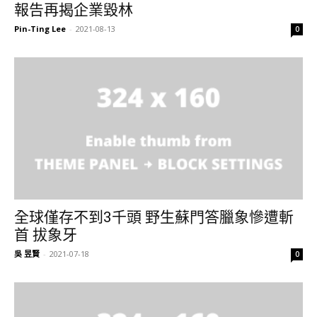
報告再揭企業毀林
Pin-Ting Lee
-
2021-08-13
0
全球僅存不到3千頭 野生蘇門答臘象慘遭斬
首 拔象牙
吳 昱賢
-
2021-07-18
0