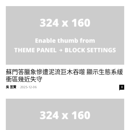
蘇門答臘象慘遭泥流巨木吞噬 顯示生態系緩
衝區幾近失守
吳 昱賢
-
2025-12-06
0