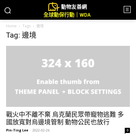
動物友善網
全球動保行動｜WDA
Home
Tags
邊境
Tag: 邊境
戰火中不離不棄 烏克蘭民眾帶寵物逃難 多
國放寬對烏邊境管制 動物公民也放行
Pin-Ting Lee
-
2022-02-26
0