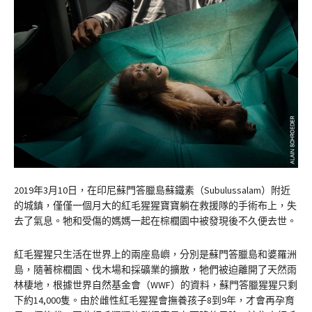
2019年3月10日，在印尼蘇門答臘島蘇鐵素（Subulussalam）附近
的城鎮，僅僅一個月大的紅毛猩猩寶寶躺在救援隊的手術布上，失
去了氣息。牠和受傷的媽媽一起在棕櫚園中被發現後不久便去世。
紅毛猩猩只生活在世界上的兩座島嶼，分別是蘇門答臘島和婆羅洲
島，隨著棕櫚園、伐木場和採礦業的擴散，牠們被迫離開了天然雨
林棲地，根據世界自然基金會（WWF）的資料，蘇門答臘猩猩只剩
下約14,000隻。由於雌性紅毛猩猩會撫養孩子8到9年，才會再孕育