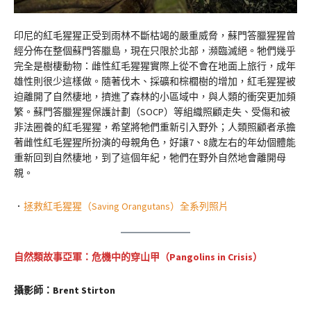
印尼的紅毛猩猩正受到雨林不斷枯竭的嚴重威脅，蘇門答臘猩猩曾
經分佈在整個蘇門答臘島，現在只限於北部，瀕臨滅絕。牠們幾乎
完全是樹棲動物：雌性紅毛猩猩實際上從不會在地面上旅行，成年
雄性則很少這樣做。隨著伐木、採礦和棕櫚樹的增加，紅毛猩猩被
迫離開了自然棲地，擠進了森林的小區域中，與人類的衝突更加頻
繁。蘇門答臘猩猩保護計劃（SOCP）等組織照顧走失、受傷和被
非法圈養的紅毛猩猩，希望將牠們重新引入野外；人類照顧者承擔
著雌性紅毛猩猩所扮演的母親角色，好讓7、8歲左右的年幼個體能
重新回到自然棲地，到了這個年紀，牠們在野外自然地會離開母
親。
．
拯救紅毛猩猩（Saving Orangutans）全系列照片
自然類故事亞軍：危機中的穿山甲（Pangolins in Crisis）
攝影師：Brent Stirton