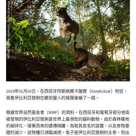
2019年01月03日，在西班牙阿斯納爾卡薩爾（Aznalcázar）附近，
兩隻伊比利亞猞猁在聽到獵人的槍聲後嚇了一跳。
根據世界自然基金會（WWF）的資料，在西班牙和葡萄牙部分地區
被發現的伊比利亞猞猁是世界上最瀕危的貓科動物，由於森林棲地
的破碎化、接著而來的遺傳隔離、為取其皮毛的盜獵，以及食物基
礎的減少，該物種已瀕臨滅絕。兔子是伊比利亞猞猁的主食，但出