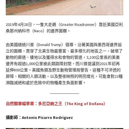
2019年4月28日，一隻大走鵑（Greater Roadrunner）靠近美國亞利
桑那州納科市（Naco）的邊界圍欄。
由美國總統川普（Donald Trump）倡導、沿著美國與墨西哥邊界設
立的圍欄，貫穿了北美生物最豐富、最多樣化的地區之一，破壞了
動物的廊道、棲地以及獲得水和食物的管道，3,100公里長的美墨
邊界有超過1,000公里被此類路障封閉，而川普提議到2021年初再
延伸800公里。美國魚類及野生動物管理局警告，這種不可滲透的
屏障、相關的人類活動，以及整夜映照的明亮燈光，可能會對23種
瀕臨滅絕和處於危險中的物種產生負面影響。
自然類單幅季軍：多尼亞納之王（
The King of Doñana
）
攝影師：Antonio Pizarro Rodriguez