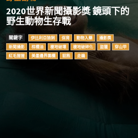
2020世界新聞攝影獎 鏡頭下的
野生動物生存戰
關鍵字
伊比利亞猞猁
保育
動物入藥
攝影獎
新聞攝影
棕櫚油
棲地破壞
棲地破碎化
盜獵
穿山甲
紅毛猩猩
美墨邊界圍欄
貂熊
走鵑