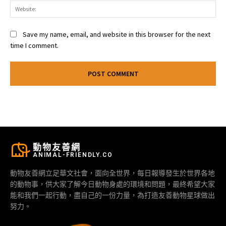
Web
Save my name, email, and website in this browser for the next
time I comment.
動物友善網
ANIMAL-FRIENDLY.CO
動物友善網立足華文社會，面向全世界，每日報導發生於世界各地
的動物事，供大家了解今日動物身處的環境和問題，最終希望大家
能和我們一起行動，盡自己的一份力量，為打造友善動物星球做出
努力。