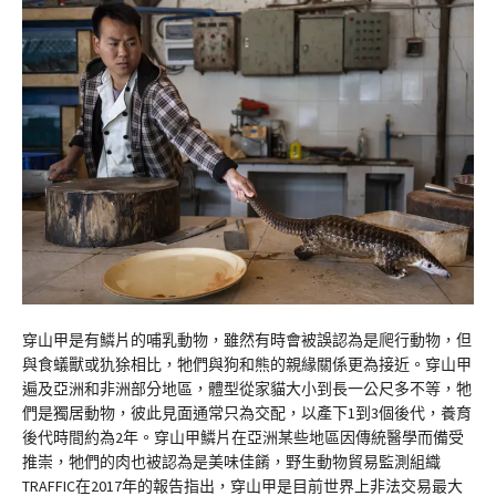
穿山甲是有鱗片的哺乳動物，雖然有時會被誤認為是爬行動物，但
與食蟻獸或犰狳相比，牠們與狗和熊的親緣關係更為接近。穿山甲
遍及亞洲和非洲部分地區，體型從家貓大小到長一公尺多不等，牠
們是獨居動物，彼此見面通常只為交配，以產下1到3個後代，養育
後代時間約為2年。穿山甲鱗片在亞洲某些地區因傳統醫學而備受
推崇，牠們的肉也被認為是美味佳餚，野生動物貿易監測組織
TRAFFIC在2017年的報告指出，穿山甲是目前世界上非法交易最大