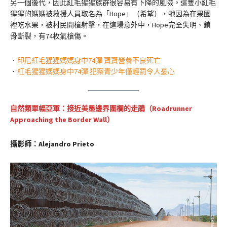
另一個後代，因此紅毛猩猩族群很容易有下降的風險。這隻小紅毛
猩猩的媽媽被救援人員取名為「Hope」（希望），牠因為在果園
裡吃水果，被村民開槍射擊，在這場意外中，Hope完全失明、鎖
骨斷裂，有74枚氣槍傷。
．
印尼紅毛猩猩媽媽身中74彈 寶寶營養不良死亡
．
紅毛猩猩媽媽身中74彈 犯案青少年僅輕罰令人憂心
自然類單幅亞軍：接近美墨邊界圍欄的走鵑（
Roadrunner
Approaching the Border Wall
）
攝影師：Alejandro Prieto