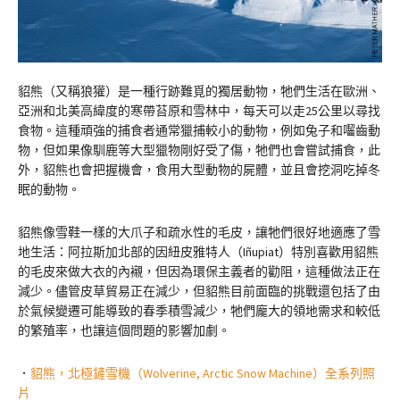
貂熊（又稱狼獾）是一種行跡難覓的獨居動物，牠們生活在歐洲、
亞洲和北美高緯度的寒帶苔原和雪林中，每天可以走25公里以尋找
食物。這種頑強的捕食者通常獵捕較小的動物，例如兔子和囓齒動
物，但如果像馴鹿等大型獵物剛好受了傷，牠們也會嘗試捕食，此
外，貂熊也會把握機會，食用大型動物的屍體，並且會挖洞吃掉冬
眠的動物。
貂熊像雪鞋一樣的大爪子和疏水性的毛皮，讓牠們很好地適應了雪
地生活：阿拉斯加北部的因紐皮雅特人（Iñupiat）特別喜歡用貂熊
的毛皮來做大衣的內襯，但因為環保主義者的勸阻，這種做法正在
減少。儘管皮草貿易正在減少，但貂熊目前面臨的挑戰還包括了由
於氣候變遷可能導致的春季積雪減少，牠們龐大的領地需求和較低
的繁殖率，也讓這個問題的影響加劇。
．
貂熊，北極鏟雪機（Wolverine, Arctic Snow Machine）全系列照
片