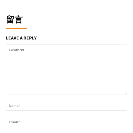
留言
LEAVE A REPLY
Comment:
Na
Ema