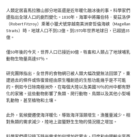
人類定居喜馬拉雅山部分地區還是近年暖化融冰後的事。科學家們
還指出全球人口的劇烈變化。1830年，海軍中將羅伯特．斐茲洛伊
（Robert Fitzroy）乘著小獵犬號穿越南美洲麥哲倫海峽（Magellan
Straits）時，地球人口不到12億。到1970年世界地球日，已超過35
億。
僅50年後的今天，世界人口已接近80億，牲畜和人類占了地球哺乳
動物生物量高達97％。
研究團隊指出，全世界的食物網已被人類大幅改變無法回頭了，重
建過去的條件或恢復曾經由原生種創造的生態功能幾乎是不可能
的。例如今日除南極洲外，在每個大陸以及美國70％的州中都有野
化的家豬。這些動物影響了魚類、爬行動物、鳥類以及其他小型哺
乳動物，甚至植物和土壤。
此外，氣候變遷使海洋暖化，導致海洋藻類增生，漁獲量減少。相
對魚類的需求減少，陸地上盜獵野生生物的情況隨之增加。
科學家們還記錄下時尚需求如何增加從蒙古、印度和中國輸出至西