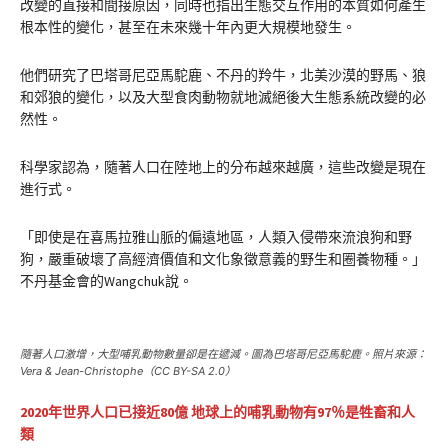
改變的直接和間接原因，同時也指出生態交互作用的本質如何產生
根本性的變化，甚至在未來幾十年內更大規模地發生。
他們研究了巴塔哥尼亞馬駝鹿、不丹的羚牛，北美沙漠的野馬、狼
和郊狼的變化，以及大型食肉動物就地滅絕後大生態系統改變的必
然性。
科學家認為，隨著人口在陸地上的分布越來越廣，這些改變是現在
進行式。
「即使是在喜馬拉雅山脈的偏遠地區，人類入侵帶來流浪狗和野
狗，嚴重破壞了高經濟價值和文化象徵意義的野生和圈養物種。」
不丹基金會的Wangchuk說。
隨著人口激增，大型哺乳動物數量卻是在遞減。圖為巴塔哥尼亞馬駝鹿。照片來源：
Vera & Jean-Christophe（CC BY-SA 2.0）
2020年世界人口已接近80億 地球上的哺乳動物有97％是牲畜和人
類