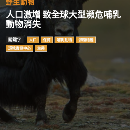
野生動物
人口激增 致全球大型瀕危哺乳
動物消失
關鍵字
人口
保育
哺乳動物
瀕臨絕種
環境資訊中心
生態