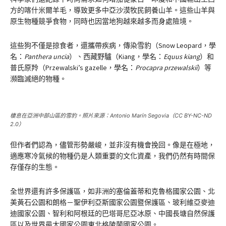
方的喀什米爾羊毛，導致更多中亞沙漠牧民飼養山羊。這些山羊與
原生物種競爭食物，同時也因當地狗越來越多而身處險境。
這些狗不僅是掠食者，還攜帶疾病，傳染雪豹（Snow Leopard，學
名：
Panthera uncia
）、西藏野驢（Kiang，學名：
Equus kiang
）和
普氏原羚（Przewalski’s gazelle，學名：​​​​​​​
Procapra przewalskii
）等
瀕臨滅絕的物種。
棲息在亞洲中部山區的雪豹。照片來源：Antonio Marín Segovia（CC BY-NC-ND
2.0）
但作者們認為，儘管形勢嚴峻，並非沒有機會挽回。像是在極地，
適應寒冷氣候的物種仍是人類重要的文化資產，我們仍然有時間保
存僅存的生態。
全世界還有許多保護區，如非洲的塞倫蓋蒂和克魯格國家公園、北
美黃石公園和朗格－聖伊利亞斯國家公園暨保護區、玻利維亞麥迪
迪國家公園、智利和阿根廷的巴塔哥尼亞冰原、中國長塘自然保護
區以及世界最大國家公園東北格陵蘭國家公園。