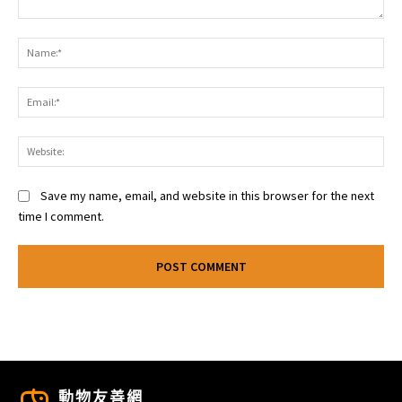
Comment:
Na
Ema
Web
Save my name, email, and website in this browser for the next
time I comment.
動物友善網