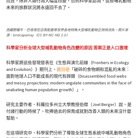
而且，除非人類行為大幅度改變，否則科學家認為，這些哺乳動物
未來的族群狀況將永遠回不去了。
西藏野氂牛、巴塔哥尼亞馬駝鹿等世界各地特殊大型哺乳動物正悄悄消失。照片來
源：birdcapemay（CC BY-NC-ND 2.0）
科學家分析全球大型哺乳動物角色改變的原因 答案正是人口激增
科學家將這些發現發表在《生態與演化前線（Frontiers in Ecology
and Evolution）》期刊上，
題目是
「破碎的食物網和混亂的未來：
面對地球人口不斷成長的現代有蹄類（Disassembled food webs
and messy projections: modern ungulate communities in the face of
unabating human population growth）」。
研究主要作者、科羅拉多州立大學教授伯傑（Joel Berger）說，是
付諸行動的時候了，吹捧過去的保育成就對改善人類的未來沒什麼
幫助。
在這項研究中，科學家們分析了導致全球生態系統中哺乳動物角色