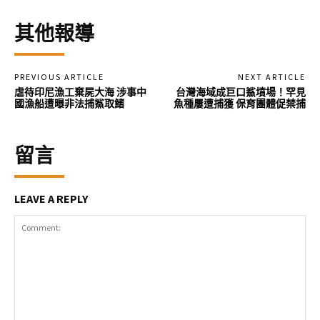
其他報導
PREVIOUS ARTICLE
NEXT ARTICLE
虐待印尼漁工棄屍大海 涉事中
台灣海域成巨口鯊墳場！罕見
國漁船遭曝非法捕鯊取鰭
魚種屢遭捕獲 保育團體促禁捕
留言
LEAVE A REPLY