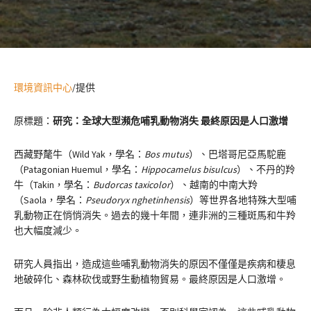
環境資訊中心
/提供
原標題：
研究：全球大型瀕危哺乳動物消失 最終原因是人口激增
西藏野氂牛（Wild Yak，學名：
Bos mutus
）、巴塔哥尼亞馬駝鹿
（Patagonian Huemul，學名：
Hippocamelus bisulcus
）、不丹的羚
牛（Takin，學名：
Budorcas taxicolor
）、越南的中南大羚
（Saola，學名：
Pseudoryx nghetinhensis
）等世界各地特殊大型哺
乳動物正在悄悄消失。過去的幾十年間，連非洲的三種斑馬和牛羚
也大幅度減少。
研究人員指出，造成這些哺乳動物消失的原因不僅僅是疾病和棲息
地破碎化、森林砍伐或野生動植物貿易。最終原因是人口激增。