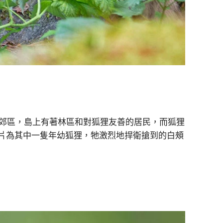
）的郊區，島上有著林區和對狐狸友善的居民，而狐狸
照片為其中一隻年幼狐狸，牠激烈地捍衛搶到的白頰