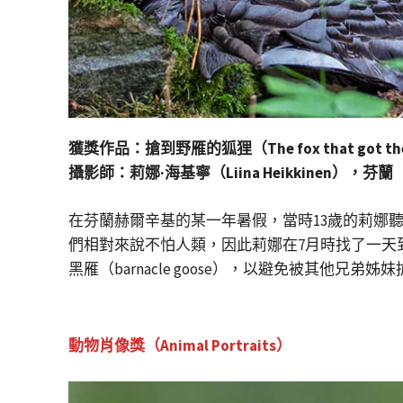
獲獎作品：搶到野雁的狐狸（The fox that got the
攝影師：莉娜·海基寧（Liina Heikkinen），芬蘭
在芬蘭赫爾辛基的某一年暑假，當時13歲的莉娜聽說
們相對來說不怕人類，因此莉娜在7月時找了一天
黑雁（barnacle goose），以避免被其他兄弟姊
動物肖像獎（Animal Portraits
）