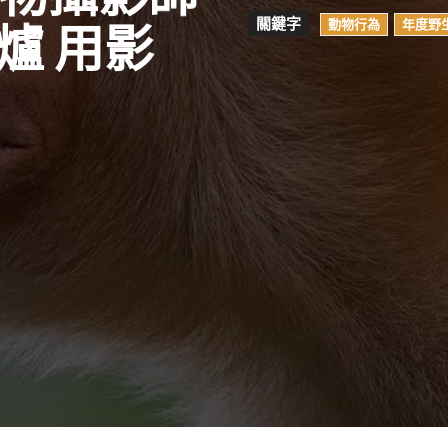
關鍵字
動物行為
年度野
爐 用影