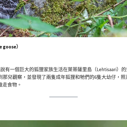
 goose）
有一個巨大的狐狸家族生活在萊蒂薩里島（Lehtisaari
到那兒觀察，並發現了兩隻成年狐狸和牠們的6隻大幼仔，
妹搶走食物。