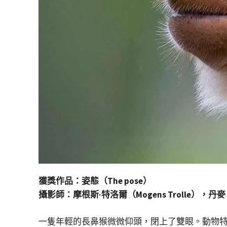
獲獎作品：姿態（The pose）
攝影師：摩根斯·特洛爾（Mogens Trolle），丹麥
一隻年輕的長鼻猴微微仰頭，閉上了雙眼。動物