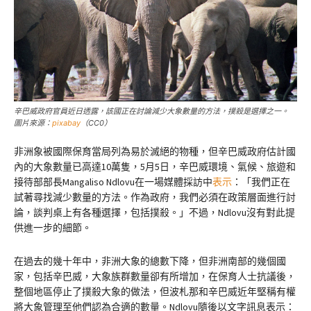
辛巴威政府官員近日透露，該國正在討論減少大象數量的方法，撲殺是選擇之一。
圖片來源：
pixabay
（CC0）
非洲象被國際保育當局列為易於滅絕的物種，但辛巴威政府估計國
內的大象數量已高達10萬隻，5月5日，辛巴威環境、氣候、旅遊和
接待部部長Mangaliso Ndlovu在一場媒體採訪中
表示
：「我們正在
試著尋找減少數量的方法。作為政府，我們必須在政策層面進行討
論，談判桌上有各種選擇，包括撲殺。」不過，Ndlovu沒有對此提
供進一步的細節。
在過去的幾十年中，非洲大象的總數下降，但非洲南部的幾個國
家，包括辛巴威，大象族群數量卻有所增加，在保育人士抗議後，
整個地區停止了撲殺大象的做法，但波札那和辛巴威近年堅稱有權
將大象管理至他們認為合適的數量。Ndlovu隨後以文字訊息表示：