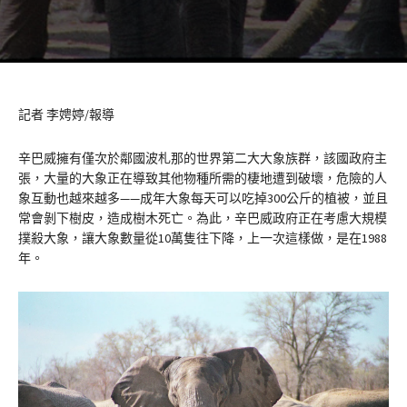
記者 李娉婷/報導
辛巴威擁有僅次於鄰國波札那的世界第二大大象族群，該國政府主
張，大量的大象正在導致其他物種所需的棲地遭到破壞，危險的人
象互動也越來越多——成年大象每天可以吃掉300公斤的植被，並且
常會剝下樹皮，造成樹木死亡。為此，辛巴威政府正在考慮大規模
撲殺大象，讓大象數量從10萬隻往下降，上一次這樣做，是在1988
年。