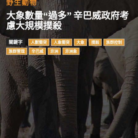
野生動物
大象數量“過多” 辛巴威政府考
慮大規模撲殺
關鍵字
人獸衝突
人象衝突
大象
撲殺
族群控制
族群管理
辛巴威
非洲
非洲象