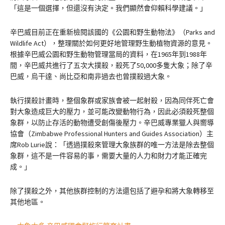
「這是一個選擇，但還沒有決定。我們顯然會仰賴科學建議。」
辛巴威目前正在重新檢閱該國的《公園和野生動物法》（Parks and
Wildlife Act），整理關於如何更好地管理野生動植物資源的意見。
根據辛巴威公園和野生動物管理當局的資料，在1965年到1988年
間，辛巴威共進行了五次大撲殺，殺死了50,000多隻大象；除了辛
巴威，烏干達、尚比亞和南非過去也曾撲殺過大象。
執行撲殺計畫時，整個象群或家族會被一起射殺，因為同伴死亡會
對大象造成巨大的壓力，並可能改變動物行為，因此必須殺死整個
象群，以防止存活的動物遭受創傷後壓力。辛巴威專業獵人與嚮導
協會（Zimbabwe Professional Hunters and Guides Association）主
席Rob Lurie說：「透過撲殺來管理大象族群的唯一方法是除去整個
象群，這不是一件容易的事，需要大量的人力和財力才能正確完
成。」
除了撲殺之外，其他族群控制的方法還包括了避孕和將大象轉移至
其他地區。