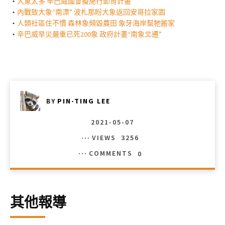
・
大象太多 辛巴威國會擬施行節育計畫
・
內戰致大象“南漂” 波札那盼大象返回安哥拉家園
・
人類社區住不慣 森林象頻毀農田 象牙海岸幫牠搬家
・
辛巴威旱災嚴重已死200象 政府計畫“南象北遷”
BY
PIN-TING LEE
2021-05-07
VIEWS
3256
COMMENTS
0
其他報導