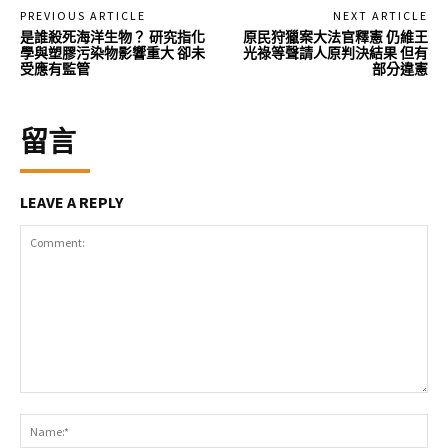
PREVIOUS ARTICLE
NEXT ARTICLE
是誰殺死海洋生物？ 研究指化
原民狩獵案大法官釋憲 仍維王
學與塑膠污染物影響重大 卻未
光祿等聲請人原判決結果 但有
受應有監管
部分違憲
留言
LEAVE A REPLY
Comment:
Na