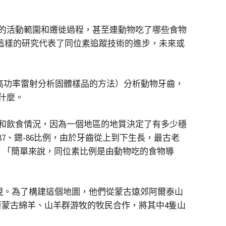
的活動範圍和遷徙過程，甚至連動物吃了哪些食物
這樣的研究代表了同位素追蹤技術的進步，未來或
（使用高功率雷射分析固體樣品的方法）分析動物牙齒，
什麼。
去向和飲食情況，因為一個地區的地質決定了有多少穩
87、鍶-86比例，由於牙齒從上到下生長，最古老
出：「簡單來說，同位素比例是由動物吃的食物導
重現。為了構建這個地圖，他們從蒙古遠郊阿爾泰山
著蒙古綿羊、山羊群游牧的牧民合作，將其中4隻山