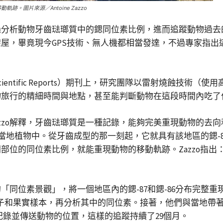
圖片來源／Antoine Zazzo
過分析動物牙齒琺瑯質中的鍶同位素比例，進而追蹤動物過去
屋，畢竟現今GPS技術、無人機都相當發達，不過專家指出
ntific Reports）期刊上，研究團隊以雷射燒蝕技術
物旅行的精細時間與地點，甚至能判斷動物在這段時間內吃了
 Zazzo解釋，牙齒琺瑯質是一種記錄，能夠完美重現動物的
在當地植物中。從牙齒成型的那一刻起，它就具有該地區的鍶-
部位的同位素比例，就能重現動物的移動軌跡。Zazzo指
「同位素景觀」，將一個地區內的鍶-87和鍶-86分布完整
種子和果實樣本，再分析其中的同位素。接著，他們與當地帶
記錄並傳送動物的位置，這樣的追蹤持續了29個月。