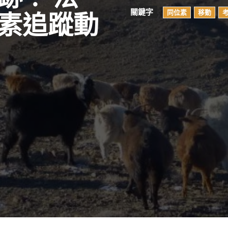
關鍵字
同位素
移動
素追蹤動