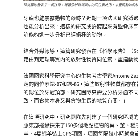
研究團隊發表了一項技術，藉著分析琺瑯質中的同位素比例，來重現動物的移動軌跡。
牙齒也能暴露動物的蹤跡？近期一項法國研究透
也能分析出來。這樣的研究或許聽起來有些疊床架
許能夠進一步分析已經絕種的動物。
綜合外媒報導，這篇研究發表在《科學報告》（Scie
藉由判定琺瑯質內的放射性物質同位素，重建動
法國國家科學研究中心的生物考古學家Antoine
定的同位素鍶-87和鍶-86，這些放射性物質都存
的鍶位於牙冠頂部，研究團隊只需要分析牙齒不同
致，而食物本身又與食物生長的地質有關。」
在這項研究中，研究團隊先創建了一個研究區域的
脈東部邊緣採集了150多個地點植物的葉、莖、
羊、4隻綿羊裝上GPS項圈，項圈每隔幾小時就會