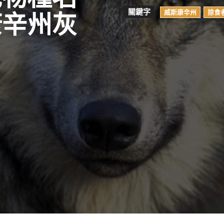
關鍵字
威斯康辛州
掠食
康辛州灰