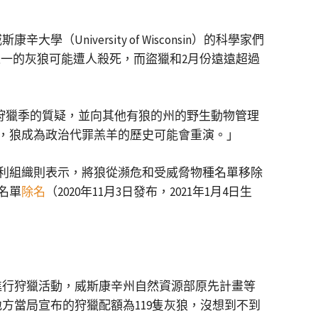
大學（University of Wisconsin）的科學家們
達三分之一的灰狼可能遭人殺死，而盜獵和2月份遠遠超過
舉辦狩獵季的質疑，並向其他有狼的州的野生動物管理
，狼成為政治代罪羔羊的歷史可能會重演。」
利組織則表示，將狼從瀕危和受威脅物種名單移除
名單
除名
（2020年11月3日發布，2021年1月4日生
進行狩獵活動，威斯康辛州自然資源部原先計畫等
方當局宣布的狩獵配額為119隻灰狼，沒想到不到