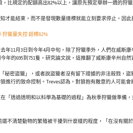
灰狼，比規定的配額高出82%以上，讓原先預定舉辦一週的狩
通知才能結束，而不是發現數量達標就能立刻要求停止，因此
狩獵量失控 超標82%
年11月3日到今年4月中旬，除了狩獵季外，人們在威斯康辛
減少到今年的695到751隻，研究論文說，這推翻了威斯康辛
歸咎於「秘密盜獵」，或者說盜獵者沒有留下證據的非法殺戮，
狼進行的致命控制。Treves認為，對狼抱有敵意的人可能
在「透過透明和以科學為基礎的過程」為秋季狩獵做準備，
，目前還不清楚動物的繁殖被干擾到什麼樣的程度，「在沒有