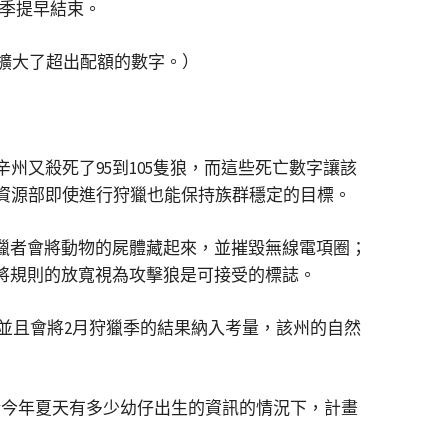
獵季提早結束。
擴大了超出配額的數字。）
州又殺死了95到105隻狼，而這些死亡數字讓該
州自然資源部即使進行狩獵也能保持族群穩定的目標。
盜獵者會將動物的屍體藏起來，並摧毀無線電項圈；
會將規則的放寬視為攻擊狼是可接受的標誌。
並且會將2月狩獵季的結果納入考量，該州的自然
關於今年夏天有多少幼仔出生的資訊的情況下，計畫