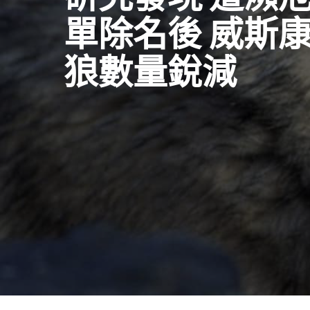
單除名後 威斯
狼數量銳減