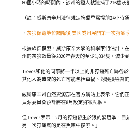
60個小時的時間內，該州的獵人就獵捕了216隻
（註：威斯康辛州法律規定狩獵季需提前24小時
．
灰狼保育地位調降後 美國威州展開第一次狩獵季 
根據族群模型，威斯康辛大學的科學家們估計，在去
州的灰狼數量從2020年春天的至少1,034隻，
Treves和他的同事將一半以上的非狩獵死亡
其他人為造成的死亡可能包括車禍、對騷擾牲畜的
威斯康辛州自然資源部在官方網站上表示，它們正
資源委員會預計將在8月設定狩獵配額。
但Treves表示，2月的狩獵發生於狼的繁殖季
另一次狩獵真的是在黑暗中摸索。」