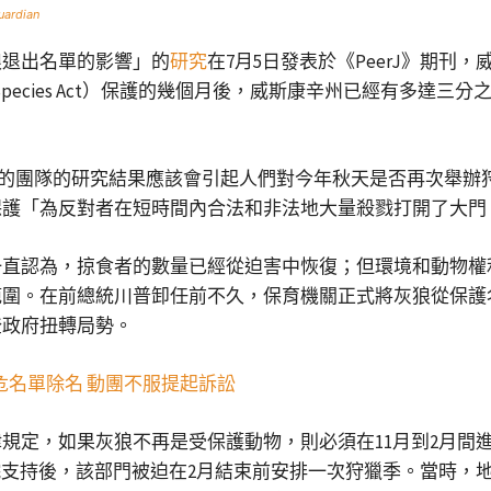
uardian
狼退出名單的影響」的
研究
在7月5日發表於《PeerJ》期刊，威斯康辛
d Species Act）保護的幾個月後，威斯康辛州已經有多
s表示，他的團隊的研究結果應該會引起人們對今年秋天是否再次
保護「為反對者在短時間內合法和非法地大量殺戮打開了大門
一直認為，掠食者的數量已經從迫害中恢復；但環境和動物權
範圍。在前總統川普卸任前不久，保育機關正式將灰狼從保護
登政府扭轉局勢。
危名單除名 動團不服提起訴訟
規定，如果灰狼不再是受保護動物，則必須在11月到2月間
院支持後，該部門被迫在2月結束前安排一次狩獵季。當時，地