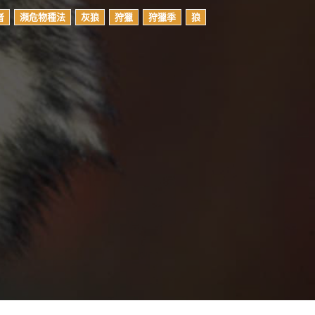
者
瀕危物種法
灰狼
狩獵
狩獵季
狼