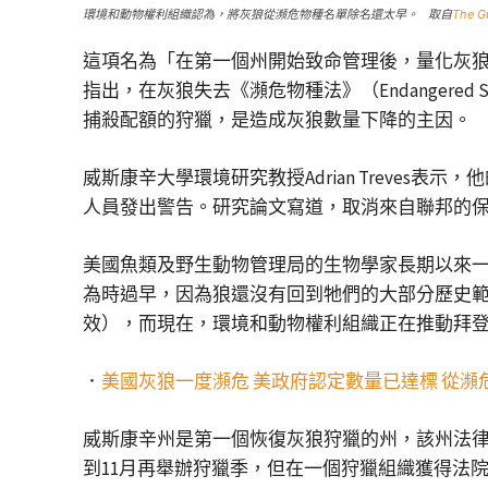
環境和動物權利組織認為，將灰狼從瀕危物種名單除名還太早。 取自
The G
這項名為「在第一個州開始致命管理後，量化灰
指出，在灰狼失去《瀕危物種法》（Endangere
捕殺配額的狩獵，是造成灰狼數量下降的主因。
威斯康辛大學環境研究教授Adrian Treve
人員發出警告。研究論文寫道，取消來自聯邦的
美國魚類及野生動物管理局的生物學家長期以來
為時過早，因為狼還沒有回到牠們的大部分歷史
效），而現在，環境和動物權利組織正在推動拜
．
美國灰狼一度瀕危 美政府認定數量已達標 從瀕
威斯康辛州是第一個恢復灰狼狩獵的州，該州法律
到11月再舉辦狩獵季，但在一個狩獵組織獲得法