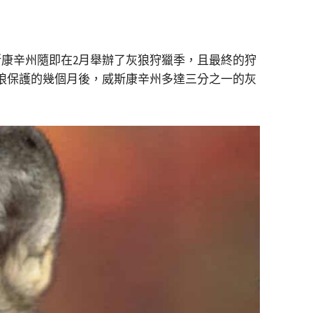
斯康辛州隨即在2月舉辦了灰狼狩獵季，且最終的狩
狼保護的幾個月後，威斯康辛州多達三分之一的灰